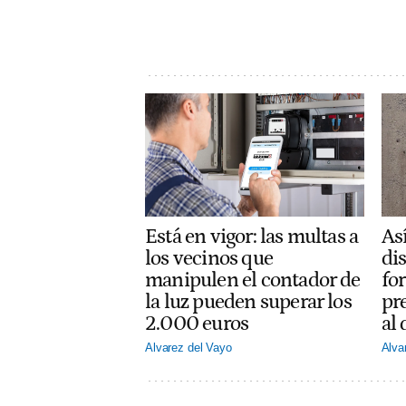
Está en vigor: las multas a
Así
los vecinos que
dis
manipulen el contador de
fo
la luz pueden superar los
pr
2.000 euros
al
Alvarez del Vayo
Alva