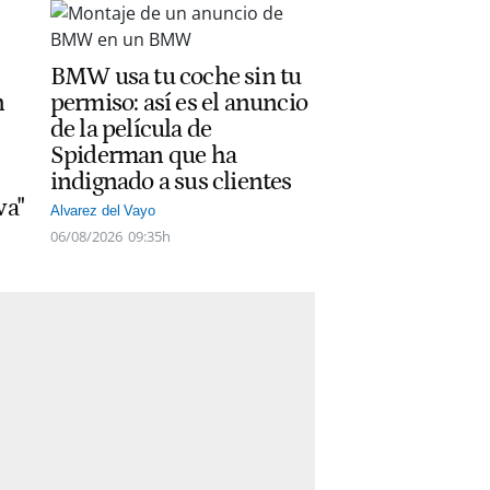
BMW usa tu coche sin tu
n
permiso: así es el anuncio
de la película de
Spiderman que ha
indignado a sus clientes
va"
Alvarez del Vayo
06/08/2026
09:35h