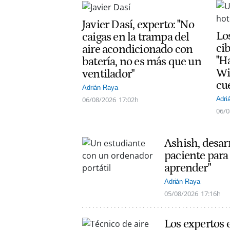
Javier Dasí, experto: "No
Lo
caigas en la trampa del
ci
aire acondicionado con
"H
batería, no es más que un
Wi
ventilador"
cu
Adrián Raya
06/08/2026
17:02h
Adri
06/0
Ashish, desarr
paciente para 
aprender"
Adrián Raya
05/08/2026
17:16h
Los expertos 