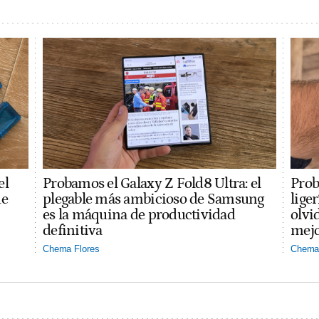
el
Probamos el Galaxy Z Fold8 Ultra: el
Prob
ue
plegable más ambicioso de Samsung
lige
es la máquina de productividad
olvi
definitiva
mejo
Chema Flores
Chema 