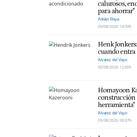
calurosos, en
para ahorrar"
Adrián Raya
05/08/2026
14:59h
Henk Jonkers:
cuando entra a
Alvarez del Vayo
05/08/2026
12:00h
Homayoon Kaze
construcción 
herramienta"
Alvarez del Vayo
05/08/2026
09:37h