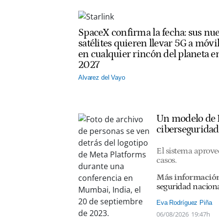
SpaceX confirma la fecha: sus nu
satélites quieren llevar 5G a móvi
en cualquier rincón del planeta e
2027
Alvarez del Vayo
Un modelo de I
ciberseguridad
El sistema aprovec
casos.
Más informació
seguridad nacion
Eva Rodríguez Piña
06/08/2026
19:47h