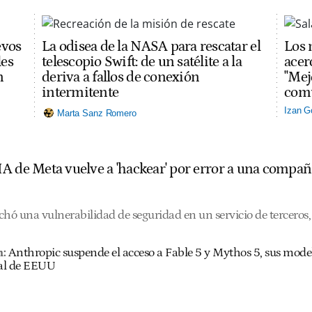
evos
La odisea de la NASA para rescatar el
Los 
les
telescopio Swift: de un satélite a la
acerc
n
deriva a fallos de conexión
"Mej
intermitente
comu
Izan G
Marta Sanz Romero
A de Meta vuelve a 'hackear' por error a una compañ
hó una vulnerabilidad de seguridad en un servicio de terceros, 
n:
Anthropic suspende el acceso a Fable 5 y Mythos 5, sus mode
al de EEUU