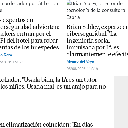
s expertos en
berseguridad advierten:
Brian Sibley, experto e
ackers entran por el
ciberseguridad: "La
Fi del hotel para robar
ingeniería social
entas de los huéspedes"
impulsada por IA es
alarmantemente efecti
án Raya
8/2026
15:02h
Alvarez del Vayo
06/08/2026
11:31h
ollador: "Usada bien, la IA es un tutor
los niños. Usada mal, es un atajo para no
en climatización coinciden: "En días