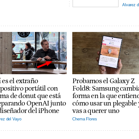
Alvarez d
 es el extraño
Probamos el Galaxy Z
positivo portátil con
Fold8: Samsung cambia
rma de donut que está
forma en la que entien
eparando OpenAI junto
cómo usar un plegable 
 diseñador del iPhone
vas a querer uno
rez del Vayo
Chema Flores