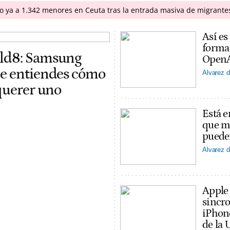
do ya a 1.342 menores en Ceuta tras la entrada masiva de migrante
Así es
forma
old8: Samsung
OpenAI
ue entiendes cómo
Alvarez d
 querer uno
Está e
que ma
puede
Alvarez d
Apple
sincro
iPhon
de la 