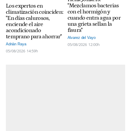
"Mezclamos bacterias
Los expertos en
con el hormigón y
climatización coinciden:
cuando entra agua por
"En días calurosos,
una grieta sellan la
enciende el aire
fisura"
acondicionado
temprano para ahorrar"
Alvarez del Vayo
05/08/2026
12:00h
Adrián Raya
05/08/2026
14:59h