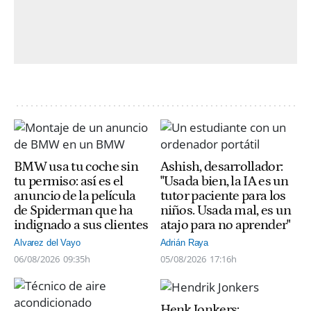
BMW usa tu coche sin
Ashish, desarrollador:
tu permiso: así es el
"Usada bien, la IA es un
anuncio de la película
tutor paciente para los
de Spiderman que ha
niños. Usada mal, es un
indignado a sus clientes
atajo para no aprender"
Alvarez del Vayo
Adrián Raya
06/08/2026
09:35h
05/08/2026
17:16h
Henk Jonkers: