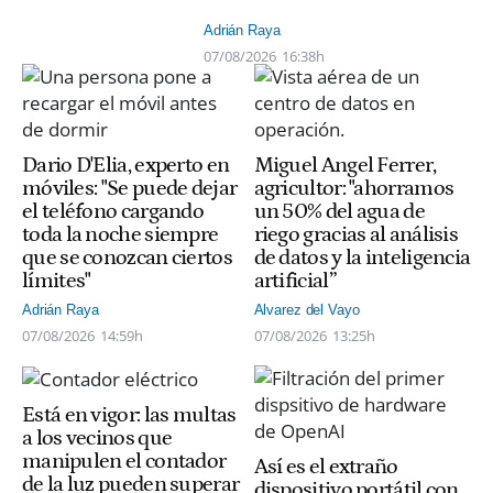
Adrián Raya
07/08/2026
16:38h
Dario D'Elia, experto en
Miguel Angel Ferrer,
móviles: "Se puede dejar
agricultor: "ahorramos
el teléfono cargando
un 50% del agua de
toda la noche siempre
riego gracias al análisis
que se conozcan ciertos
de datos y la inteligencia
límites"
artificial”
Adrián Raya
Alvarez del Vayo
07/08/2026
14:59h
07/08/2026
13:25h
Está en vigor: las multas
a los vecinos que
manipulen el contador
Así es el extraño
de la luz pueden superar
dispositivo portátil con