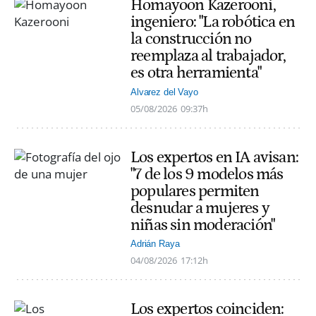
Homayoon Kazerooni,
ingeniero: "La robótica en
la construcción no
reemplaza al trabajador,
es otra herramienta"
Alvarez del Vayo
05/08/2026
09:37h
Los expertos en IA avisan:
"7 de los 9 modelos más
populares permiten
desnudar a mujeres y
niñas sin moderación"
Adrián Raya
04/08/2026
17:12h
Los expertos coinciden: