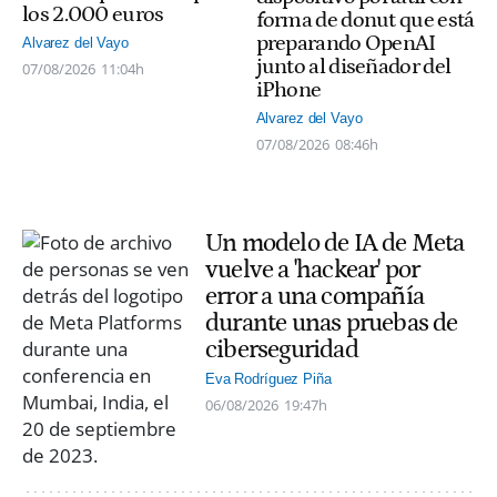
los 2.000 euros
forma de donut que está
preparando OpenAI
Alvarez del Vayo
junto al diseñador del
07/08/2026
11:04h
iPhone
Alvarez del Vayo
07/08/2026
08:46h
Un modelo de IA de Meta
vuelve a 'hackear' por
error a una compañía
durante unas pruebas de
ciberseguridad
Eva Rodríguez Piña
06/08/2026
19:47h