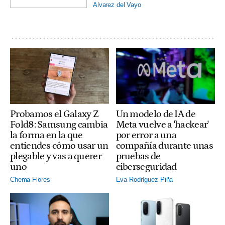
Alvarez del Vayo
Probamos el Galaxy Z
Un modelo de IA de
Fold8: Samsung cambia
Meta vuelve a 'hackear'
la forma en la que
por error a una
entiendes cómo usar un
compañía durante unas
plegable y vas a querer
pruebas de
uno
ciberseguridad
Chema Flores
Eva Rodríguez Piña