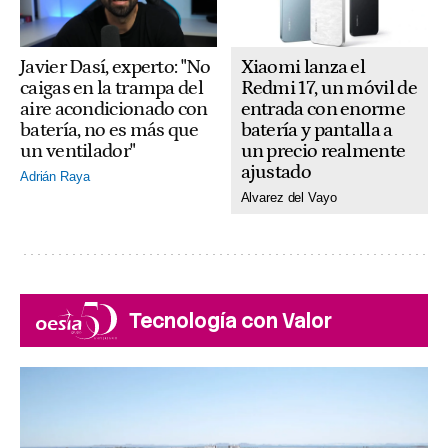
Xiaomi lanza el
Javier Dasí, experto: "No
Redmi 17, un móvil de
caigas en la trampa del
entrada con enorme
aire acondicionado con
batería y pantalla a
batería, no es más que
un precio realmente
un ventilador"
ajustado
Adrián Raya
Alvarez del Vayo
Tecnología con Valor