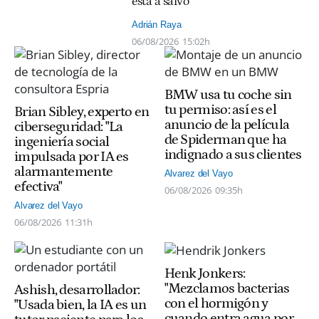
está a salvo"
Adrián Raya
06/08/2026
15:02h
BMW usa tu coche sin
tu permiso: así es el
Brian Sibley, experto en
anuncio de la película
ciberseguridad: "La
de Spiderman que ha
ingeniería social
indignado a sus clientes
impulsada por IA es
alarmantemente
Alvarez del Vayo
efectiva"
06/08/2026
09:35h
Alvarez del Vayo
06/08/2026
11:31h
Henk Jonkers:
"Mezclamos bacterias
Ashish, desarrollador:
con el hormigón y
"Usada bien, la IA es un
cuando entra agua por