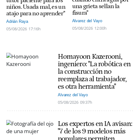
tutor paciente para los
una grieta sellan la
niños. Usada mal, es un
fisura"
atajo para no aprender"
Alvarez del Vayo
Adrián Raya
05/08/2026
12:00h
05/08/2026
17:16h
Homayoon Kazerooni,
ingeniero: "La robótica en
la construcción no
reemplaza al trabajador,
es otra herramienta"
Alvarez del Vayo
05/08/2026
09:37h
Los expertos en IA avisan:
"7 de los 9 modelos más
populares permiten