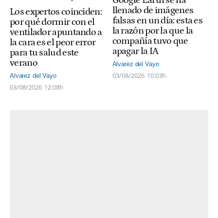
Google Earth se ha
llenado de imágenes
Los expertos coinciden:
falsas en un día: esta es
por qué dormir con el
la razón por la que la
ventilador apuntando a
compañía tuvo que
la cara es el peor error
apagar la IA
para tu salud este
verano
Alvarez del Vayo
03/08/2026
10:03h
Alvarez del Vayo
03/08/2026
12:08h