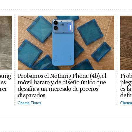
sung
Probamos el Nothing Phone (4b), el
Prob
des
móvil barato y de diseño único que
pleg
rer
desafía a un mercado de precios
es l
disparados
defi
Chema Flores
Chema 