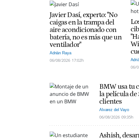
Javier Dasí, experto: "No
Lo
caigas en la trampa del
ci
aire acondicionado con
"H
batería, no es más que un
Wi
ventilador"
cu
Adrián Raya
06/08/2026
17:02h
Adri
06/0
BMW usa tu co
la película d
clientes
Alvarez del Vayo
06/08/2026
09:35h
Ashish, desarr