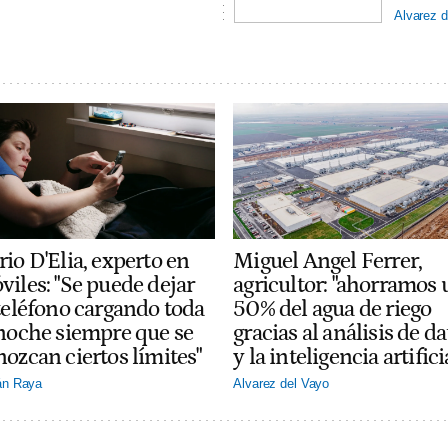
Alvarez d
io D'Elia, experto en
Miguel Angel Ferrer,
viles: "Se puede dejar
agricultor: "ahorramos 
 teléfono cargando toda
50% del agua de riego
 noche siempre que se
gracias al análisis de da
nozcan ciertos límites"
y la inteligencia artifici
án Raya
Alvarez del Vayo