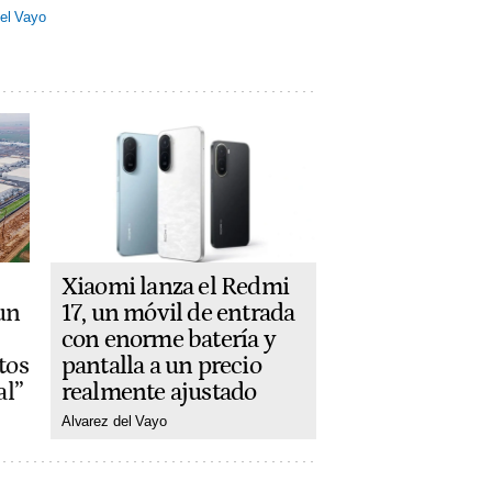
el Vayo
Xiaomi lanza el Redmi
17, un móvil de entrada
un
con enorme batería y
pantalla a un precio
tos
realmente ajustado
al”
Alvarez del Vayo