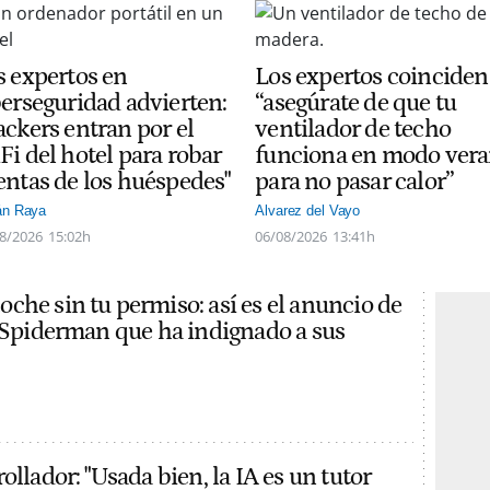
s expertos en
Los expertos coinciden
berseguridad advierten:
“asegúrate de que tu
ackers entran por el
ventilador de techo
Fi del hotel para robar
funciona en modo ver
entas de los huéspedes"
para no pasar calor”
án Raya
Alvarez del Vayo
8/2026
15:02h
06/08/2026
13:41h
che sin tu permiso: así es el anuncio de
e Spiderman que ha indignado a sus
ollador: "Usada bien, la IA es un tutor