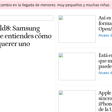
n cambio en la llegada de menores: muy pequeños y muchas niñas
Así es
forma
old8: Samsung
OpenAI
ue entiendes cómo
Alvarez d
 querer uno
Está e
que ma
puede
Alvarez d
Apple
sincro
iPhon
de la 