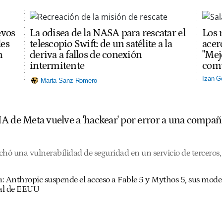
evos
La odisea de la NASA para rescatar el
Los 
les
telescopio Swift: de un satélite a la
acerc
n
deriva a fallos de conexión
"Mej
intermitente
comu
Izan G
Marta Sanz Romero
A de Meta vuelve a 'hackear' por error a una compañ
hó una vulnerabilidad de seguridad en un servicio de terceros, 
n:
Anthropic suspende el acceso a Fable 5 y Mythos 5, sus mode
al de EEUU