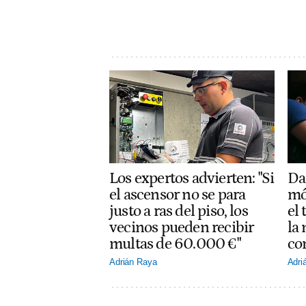
Los expertos advierten: "Si
Dar
el ascensor no se para
mó
justo a ras del piso, los
el
vecinos pueden recibir
la
multas de 60.000 €"
co
Adrián Raya
Adri