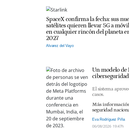
SpaceX confirma la fecha: sus nu
satélites quieren llevar 5G a móvi
en cualquier rincón del planeta e
2027
Alvarez del Vayo
Un modelo de I
ciberseguridad
El sistema aprovec
casos.
Más informació
seguridad nacion
Eva Rodríguez Piña
06/08/2026
19:47h