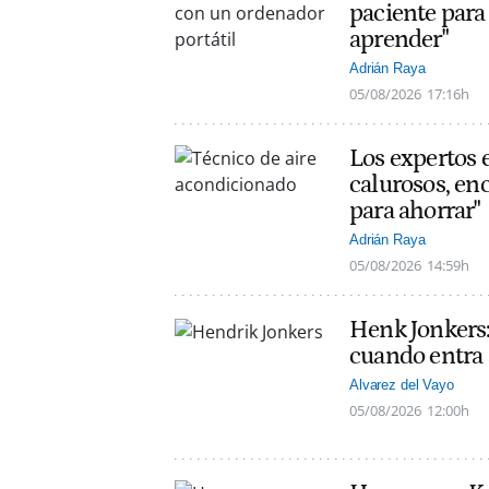
paciente para 
aprender"
Adrián Raya
05/08/2026
17:16h
Los expertos 
calurosos, en
para ahorrar"
Adrián Raya
05/08/2026
14:59h
Henk Jonkers:
cuando entra a
Alvarez del Vayo
05/08/2026
12:00h