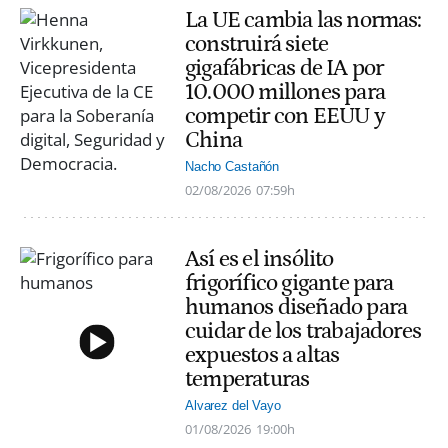
La UE cambia las normas:
construirá siete
gigafábricas de IA por
10.000 millones para
competir con EEUU y
China
Nacho Castañón
02/08/2026
07:59h
Así es el insólito
frigorífico gigante para
humanos diseñado para
cuidar de los trabajadores
expuestos a altas
temperaturas
Alvarez del Vayo
01/08/2026
19:00h