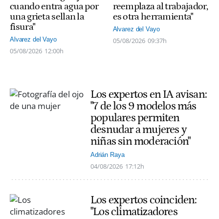
cuando entra agua por
reemplaza al trabajador,
una grieta sellan la
es otra herramienta"
fisura"
Alvarez del Vayo
Alvarez del Vayo
05/08/2026
09:37h
05/08/2026
12:00h
Los expertos en IA avisan:
"7 de los 9 modelos más
populares permiten
desnudar a mujeres y
niñas sin moderación"
Adrián Raya
04/08/2026
17:12h
Los expertos coinciden:
"Los climatizadores