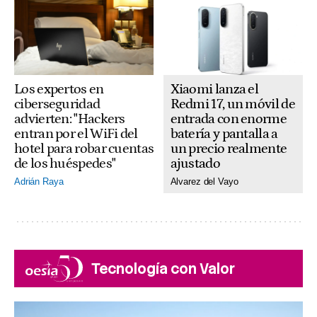
Xiaomi lanza el
Los expertos en
Redmi 17, un móvil de
ciberseguridad
entrada con enorme
advierten: "Hackers
batería y pantalla a
entran por el WiFi del
un precio realmente
hotel para robar cuentas
ajustado
de los huéspedes"
Alvarez del Vayo
Adrián Raya
Tecnología con Valor