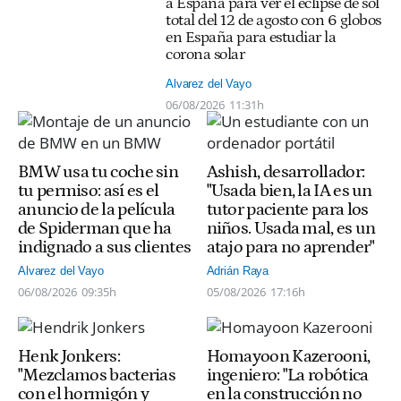
a España para ver el eclipse de sol
total del 12 de agosto con 6 globos
en España para estudiar la
corona solar
Alvarez del Vayo
06/08/2026
11:31h
BMW usa tu coche sin
Ashish, desarrollador:
tu permiso: así es el
"Usada bien, la IA es un
anuncio de la película
tutor paciente para los
de Spiderman que ha
niños. Usada mal, es un
indignado a sus clientes
atajo para no aprender"
Alvarez del Vayo
Adrián Raya
06/08/2026
09:35h
05/08/2026
17:16h
Henk Jonkers:
Homayoon Kazerooni,
"Mezclamos bacterias
ingeniero: "La robótica
con el hormigón y
en la construcción no