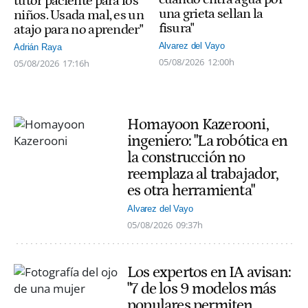
tutor paciente para los
una grieta sellan la
niños. Usada mal, es un
fisura"
atajo para no aprender"
Alvarez del Vayo
Adrián Raya
05/08/2026
12:00h
05/08/2026
17:16h
Homayoon Kazerooni,
ingeniero: "La robótica en
la construcción no
reemplaza al trabajador,
es otra herramienta"
Alvarez del Vayo
05/08/2026
09:37h
Los expertos en IA avisan:
"7 de los 9 modelos más
populares permiten