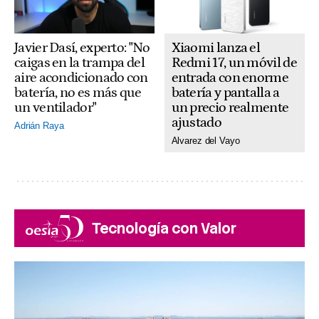
Xiaomi lanza el
Javier Dasí, experto: "No
Redmi 17, un móvil de
caigas en la trampa del
entrada con enorme
aire acondicionado con
batería y pantalla a
batería, no es más que
un precio realmente
un ventilador"
ajustado
Adrián Raya
Alvarez del Vayo
Tecnología con Valor