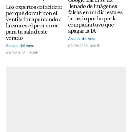
Google Earth se ha
llenado de imágenes
Los expertos coinciden:
falsas en un día: esta es
por qué dormir con el
la razón por la que la
ventilador apuntando a
compañía tuvo que
la cara es el peor error
apagar la IA
para tu salud este
verano
Alvarez del Vayo
03/08/2026
10:03h
Alvarez del Vayo
03/08/2026
12:08h