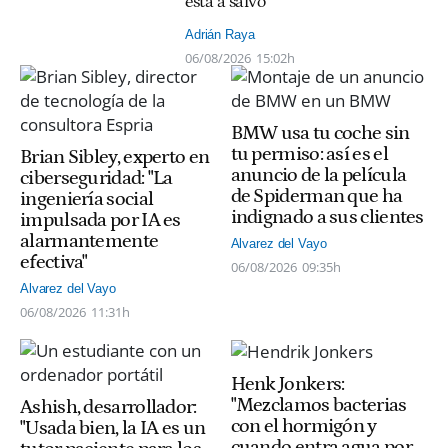
está a salvo"
Adrián Raya
06/08/2026
15:02h
BMW usa tu coche sin
tu permiso: así es el
Brian Sibley, experto en
anuncio de la película
ciberseguridad: "La
de Spiderman que ha
ingeniería social
indignado a sus clientes
impulsada por IA es
alarmantemente
Alvarez del Vayo
efectiva"
06/08/2026
09:35h
Alvarez del Vayo
06/08/2026
11:31h
Henk Jonkers:
"Mezclamos bacterias
Ashish, desarrollador:
con el hormigón y
"Usada bien, la IA es un
cuando entra agua por