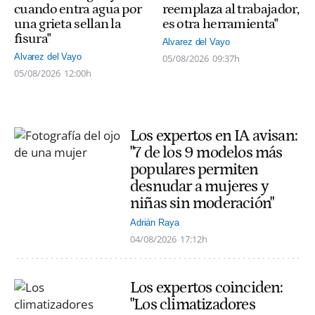
cuando entra agua por
reemplaza al trabajador,
una grieta sellan la
es otra herramienta"
fisura"
Alvarez del Vayo
Alvarez del Vayo
05/08/2026
09:37h
05/08/2026
12:00h
Los expertos en IA avisan:
"7 de los 9 modelos más
populares permiten
desnudar a mujeres y
niñas sin moderación"
Adrián Raya
04/08/2026
17:12h
Los expertos coinciden:
"Los climatizadores