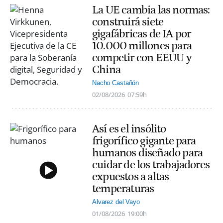
La UE cambia las normas:
construirá siete
gigafábricas de IA por
10.000 millones para
competir con EEUU y
China
Nacho Castañón
02/08/2026
07:59h
Así es el insólito
frigorífico gigante para
humanos diseñado para
cuidar de los trabajadores
expuestos a altas
temperaturas
Alvarez del Vayo
01/08/2026
19:00h