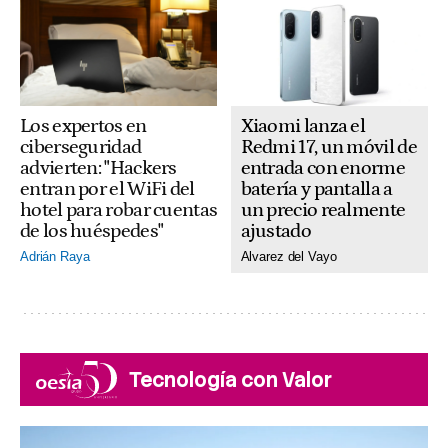
Xiaomi lanza el
Los expertos en
Redmi 17, un móvil de
ciberseguridad
entrada con enorme
advierten: "Hackers
batería y pantalla a
entran por el WiFi del
un precio realmente
hotel para robar cuentas
ajustado
de los huéspedes"
Alvarez del Vayo
Adrián Raya
Tecnología con Valor