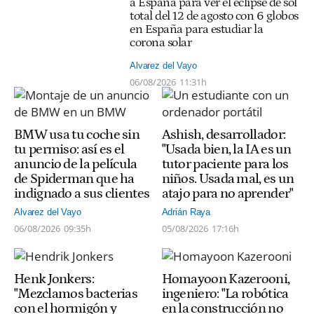
a España para ver el eclipse de sol
total del 12 de agosto con 6 globos
en España para estudiar la
corona solar
Alvarez del Vayo
06/08/2026
11:31h
BMW usa tu coche sin
Ashish, desarrollador:
tu permiso: así es el
"Usada bien, la IA es un
anuncio de la película
tutor paciente para los
de Spiderman que ha
niños. Usada mal, es un
indignado a sus clientes
atajo para no aprender"
Alvarez del Vayo
Adrián Raya
06/08/2026
09:35h
05/08/2026
17:16h
Henk Jonkers:
Homayoon Kazerooni,
"Mezclamos bacterias
ingeniero: "La robótica
con el hormigón y
en la construcción no