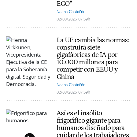
ECO"
Nacho Castañón
02/08/2026
07:59h
La UE cambia las normas:
construirá siete
gigafábricas de IA por
10.000 millones para
competir con EEUU y
China
Nacho Castañón
02/08/2026
07:59h
Así es el insólito
frigorífico gigante para
humanos diseñado para
cuidar de los trabajadores