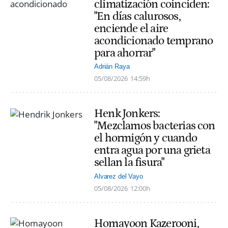
climatización coinciden:
"En días calurosos,
enciende el aire
acondicionado temprano
para ahorrar"
Adrián Raya
05/08/2026
14:59h
Henk Jonkers:
"Mezclamos bacterias con
el hormigón y cuando
entra agua por una grieta
sellan la fisura"
Alvarez del Vayo
05/08/2026
12:00h
Homayoon Kazerooni,