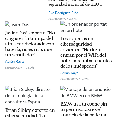
seguridad nacional de EEUU
Eva Rodríguez Piña
06/08/2026
19:47h
Javier Dasí, experto: "No
caigas en la trampa del
Los expertos en
aire acondicionado con
ciberseguridad
batería, no es más que
advierten: "Hackers
un ventilador"
entran por el WiFi del
hotel para robar cuentas
Adrián Raya
de los huéspedes"
06/08/2026
17:02h
Adrián Raya
06/08/2026
15:02h
BMW usa tu coche sin
tu permiso: así es el
Brian Sibley, experto en
anuncio de la película
ciberseguridad: "La