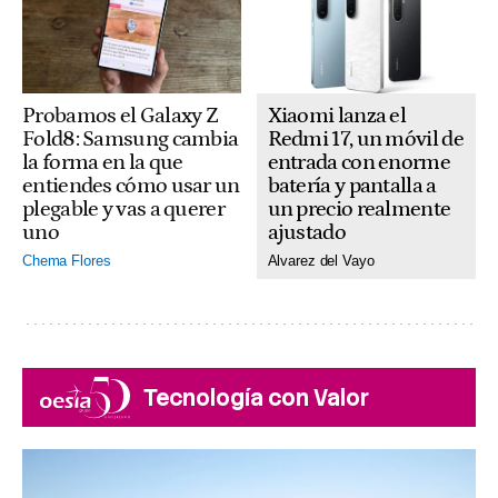
Xiaomi lanza el
Probamos el Galaxy Z
Redmi 17, un móvil de
Fold8: Samsung cambia
entrada con enorme
la forma en la que
batería y pantalla a
entiendes cómo usar un
un precio realmente
plegable y vas a querer
ajustado
uno
Alvarez del Vayo
Chema Flores
Tecnología con Valor