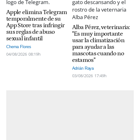
Apple elimina Telegram
temporalmente de su
App Store tras infringir
Alba Pérez, veterinaria:
sus reglas de abuso
"Es muy importante
sexual infantil
usar la climatización
para ayudar a las
Chema Flores
mascotas cuando no
04/08/2026
08:19h
estamos"
Adrián Raya
03/08/2026
17:49h