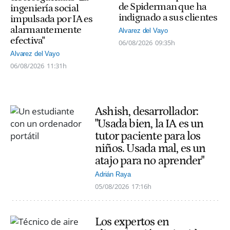
de Spiderman que ha
ingeniería social
indignado a sus clientes
impulsada por IA es
alarmantemente
Alvarez del Vayo
efectiva"
06/08/2026
09:35h
Alvarez del Vayo
06/08/2026
11:31h
Ashish, desarrollador:
"Usada bien, la IA es un
tutor paciente para los
niños. Usada mal, es un
atajo para no aprender"
Adrián Raya
05/08/2026
17:16h
Los expertos en