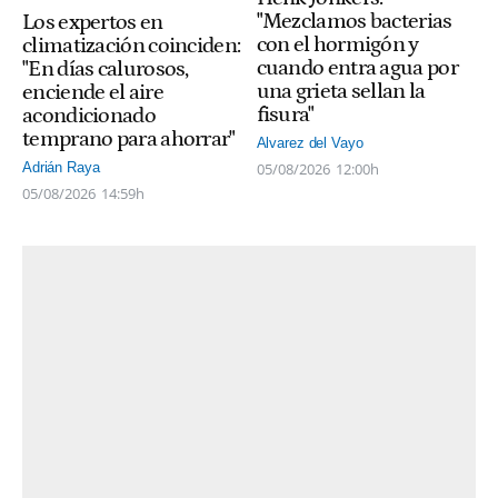
"Mezclamos bacterias
Los expertos en
con el hormigón y
climatización coinciden:
cuando entra agua por
"En días calurosos,
una grieta sellan la
enciende el aire
fisura"
acondicionado
temprano para ahorrar"
Alvarez del Vayo
05/08/2026
12:00h
Adrián Raya
05/08/2026
14:59h