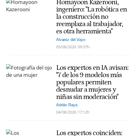
Homayoon Kazerooni,
ingeniero: "La robótica en
la construcción no
reemplaza al trabajador,
es otra herramienta"
Alvarez del Vayo
05/08/2026
09:37h
Los expertos en IA avisan:
"7 de los 9 modelos más
populares permiten
desnudar a mujeres y
niñas sin moderación"
Adrián Raya
04/08/2026
17:12h
Los expertos coinciden: