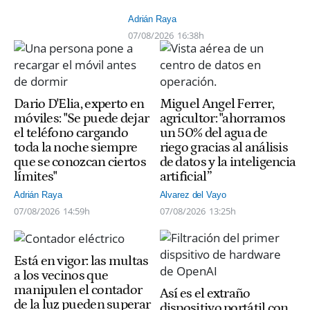
Adrián Raya
07/08/2026
16:38h
Dario D'Elia, experto en
Miguel Angel Ferrer,
móviles: "Se puede dejar
agricultor: "ahorramos
el teléfono cargando
un 50% del agua de
toda la noche siempre
riego gracias al análisis
que se conozcan ciertos
de datos y la inteligencia
límites"
artificial”
Adrián Raya
Alvarez del Vayo
07/08/2026
14:59h
07/08/2026
13:25h
Está en vigor: las multas
a los vecinos que
manipulen el contador
Así es el extraño
de la luz pueden superar
dispositivo portátil con