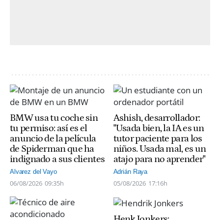
BMW usa tu coche sin
Ashish, desarrollador:
tu permiso: así es el
"Usada bien, la IA es un
anuncio de la película
tutor paciente para los
de Spiderman que ha
niños. Usada mal, es un
indignado a sus clientes
atajo para no aprender"
Alvarez del Vayo
Adrián Raya
06/08/2026
09:35h
05/08/2026
17:16h
Henk Jonkers: