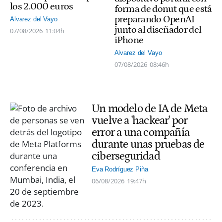
los 2.000 euros
forma de donut que está
preparando OpenAI
Alvarez del Vayo
junto al diseñador del
07/08/2026
11:04h
iPhone
Alvarez del Vayo
07/08/2026
08:46h
Un modelo de IA de Meta
vuelve a 'hackear' por
error a una compañía
durante unas pruebas de
ciberseguridad
Eva Rodríguez Piña
06/08/2026
19:47h