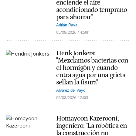
enciende el aire
acondicionado temprano
para ahorrar"
Adrián Raya
05/08/2026
14:59h
Henk Jonkers:
"Mezclamos bacterias con
el hormigón y cuando
entra agua por una grieta
sellan la fisura"
Alvarez del Vayo
05/08/2026
12:00h
Homayoon Kazerooni,
ingeniero: "La robótica en
la construcción no