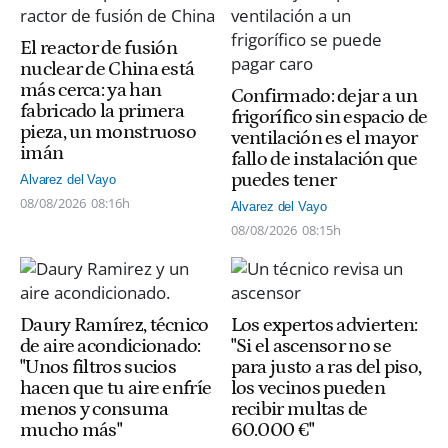
El reactor de fusión
nuclear de China está
más cerca: ya han
Confirmado: dejar a un
fabricado la primera
frigorífico sin espacio de
pieza, un monstruoso
ventilación es el mayor
imán
fallo de instalación que
puedes tener
Alvarez del Vayo
08/08/2026
08:16h
Alvarez del Vayo
08/08/2026
08:15h
Daury Ramírez, técnico
Los expertos advierten:
de aire acondicionado:
"Si el ascensor no se
"Unos filtros sucios
para justo a ras del piso,
hacen que tu aire enfríe
los vecinos pueden
menos y consuma
recibir multas de
mucho más"
60.000 €"