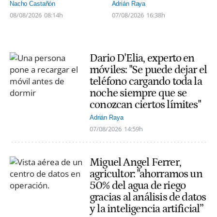
Nacho Castañón
Adrián Raya
08/08/2026
08:14h
07/08/2026
16:38h
Dario D'Elia, experto en
móviles: "Se puede dejar el
teléfono cargando toda la
noche siempre que se
conozcan ciertos límites"
Adrián Raya
07/08/2026
14:59h
Miguel Angel Ferrer,
agricultor: "ahorramos un
50% del agua de riego
gracias al análisis de datos
y la inteligencia artificial”