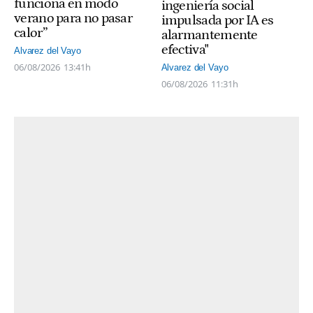
funciona en modo
ingeniería social
verano para no pasar
impulsada por IA es
calor”
alarmantemente
efectiva"
Alvarez del Vayo
06/08/2026
13:41h
Alvarez del Vayo
06/08/2026
11:31h