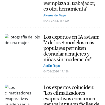
reemplaza al trabajador,
es otra herramienta"
Alvarez del Vayo
05/08/2026
09:37h
Los expertos en IA avisan:
"7 de los 9 modelos más
populares permiten
desnudar a mujeres y
niñas sin moderación"
Adrián Raya
04/08/2026
17:12h
Los expertos coinciden:
"Los climatizadores
evaporativos consumen
menos luz y son fáciles de