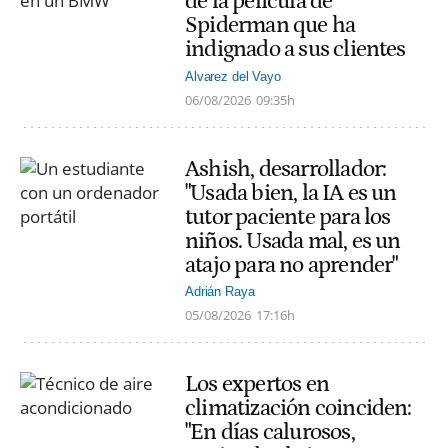
de la película de
Spiderman que ha
indignado a sus clientes
Alvarez del Vayo
06/08/2026
09:35h
Ashish, desarrollador:
"Usada bien, la IA es un
tutor paciente para los
niños. Usada mal, es un
atajo para no aprender"
Adrián Raya
05/08/2026
17:16h
Los expertos en
climatización coinciden:
"En días calurosos,