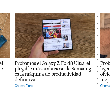
el
Probamos el Galaxy Z Fold8 Ultra: el
Prob
ue
plegable más ambicioso de Samsung
lige
es la máquina de productividad
olvi
definitiva
mejo
Chema Flores
Chema 