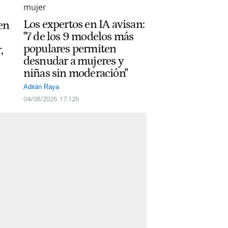
Los expertos en IA avisan:
 en
"7 de los 9 modelos más
populares permiten
,
desnudar a mujeres y
niñas sin moderación"
Adrián Raya
04/08/2026
17:12h