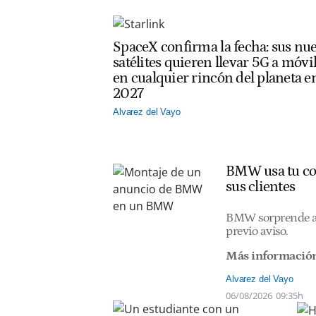
SpaceX confirma la fecha: sus nu
satélites quieren llevar 5G a móvi
en cualquier rincón del planeta e
2027
Alvarez del Vayo
BMW usa tu coc
sus clientes
BMW sorprende a s
previo aviso.
Más informació
Alvarez del Vayo
06/08/2026
09:35h