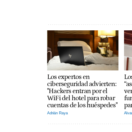
Lo
Los expertos en
“a
ciberseguridad advierten:
ve
"Hackers entran por el
fu
WiFi del hotel para robar
par
cuentas de los huéspedes"
Alva
Adrián Raya