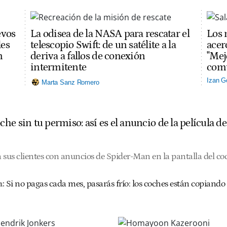
evos
La odisea de la NASA para rescatar el
Los 
les
telescopio Swift: de un satélite a la
acerc
n
deriva a fallos de conexión
"Mej
intermitente
comu
Izan G
Marta Sanz Romero
he sin tu permiso: así es el anuncio de la película 
us clientes con anuncios de Spider-Man en la pantalla del co
n:
Si no pagas cada mes, pasarás frío: los coches están copiando 