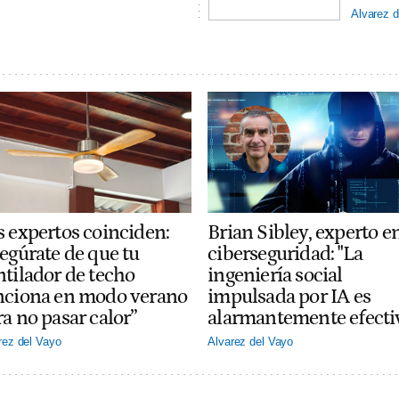
Alvarez d
s expertos coinciden:
Brian Sibley, experto e
segúrate de que tu
ciberseguridad: "La
ntilador de techo
ingeniería social
nciona en modo verano
impulsada por IA es
a no pasar calor”
alarmantemente efecti
rez del Vayo
Alvarez del Vayo