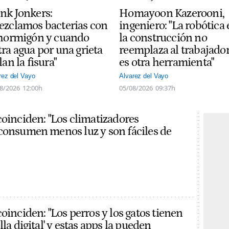
nk Jonkers:
Homayoon Kazerooni,
ezclamos bacterias con
ingeniero: "La robótica
 hormigón y cuando
la construcción no
ra agua por una grieta
reemplaza al trabajador
lan la fisura"
es otra herramienta"
rez del Vayo
Alvarez del Vayo
8/2026
12:00h
05/08/2026
09:37h
coinciden: "Los climatizadores
consumen menos luz y son fáciles de
oinciden: "Los perros y los gatos tienen
lla digital' y estas apps la pueden