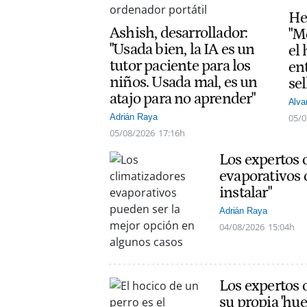
He
Ashish, desarrollador:
"M
"Usada bien, la IA es un
el
tutor paciente para los
ent
niños. Usada mal, es un
sel
atajo para no aprender"
Alva
05/0
Adrián Raya
05/08/2026
17:16h
Los expertos 
evaporativos 
instalar"
Adrián Raya
04/08/2026
15:04h
Los expertos c
su propia 'hue