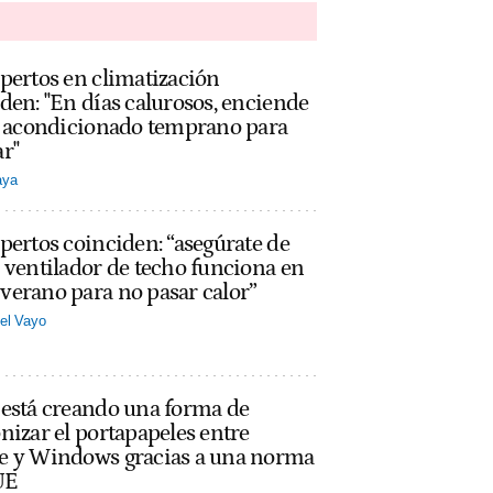
pertos en climatización
den: "En días calurosos, enciende
re acondicionado temprano para
r"
aya
pertos coinciden: “asegúrate de
 ventilador de techo funciona en
erano para no pasar calor”
el Vayo
 está creando una forma de
nizar el portapapeles entre
e y Windows gracias a una norma
UE