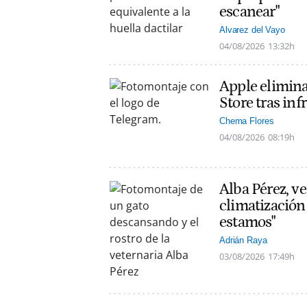
escanear"
Alvarez del Vayo
04/08/2026
13:32h
Apple elimin
Store tras inf
Chema Flores
04/08/2026
08:19h
Alba Pérez, ve
climatización
estamos"
Adrián Raya
03/08/2026
17:49h