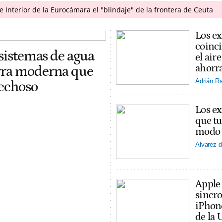
e Interior de la Eurocámara el "blindaje" de la frontera de Ceuta
Los ex
coinci
 sistemas de agua
el ai
ahorra
erra moderna que
Adrián R
pechoso
Los ex
que tu
modo v
Alvarez d
Apple
sincro
iPhon
de la 