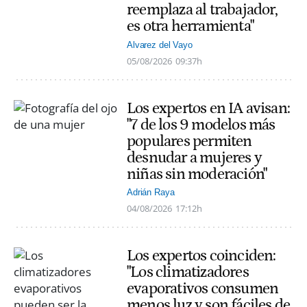
reemplaza al trabajador,
es otra herramienta"
Alvarez del Vayo
05/08/2026
09:37h
Los expertos en IA avisan:
"7 de los 9 modelos más
populares permiten
desnudar a mujeres y
niñas sin moderación"
Adrián Raya
04/08/2026
17:12h
Los expertos coinciden:
"Los climatizadores
evaporativos consumen
menos luz y son fáciles de