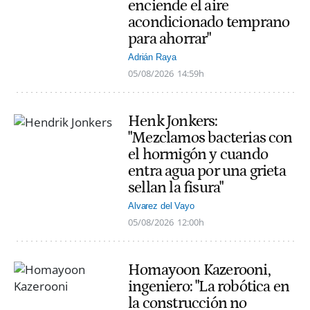
enciende el aire
acondicionado temprano
para ahorrar"
Adrián Raya
05/08/2026
14:59h
Henk Jonkers:
"Mezclamos bacterias con
el hormigón y cuando
entra agua por una grieta
sellan la fisura"
Alvarez del Vayo
05/08/2026
12:00h
Homayoon Kazerooni,
ingeniero: "La robótica en
la construcción no