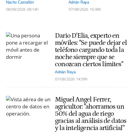
Nacho Castañón
Adrián Raya
08/08/2026
08:14h
07/08/2026
16:38h
Dario D'Elia, experto en
móviles: "Se puede dejar el
teléfono cargando toda la
noche siempre que se
conozcan ciertos límites"
Adrián Raya
07/08/2026
14:59h
Miguel Angel Ferrer,
agricultor: "ahorramos un
50% del agua de riego
gracias al análisis de datos
y la inteligencia artificial”