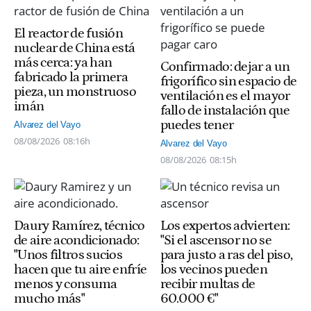
El reactor de fusión
nuclear de China está
más cerca: ya han
Confirmado: dejar a un
fabricado la primera
frigorífico sin espacio de
pieza, un monstruoso
ventilación es el mayor
imán
fallo de instalación que
puedes tener
Alvarez del Vayo
08/08/2026
08:16h
Alvarez del Vayo
08/08/2026
08:15h
Daury Ramírez, técnico
Los expertos advierten:
de aire acondicionado:
"Si el ascensor no se
"Unos filtros sucios
para justo a ras del piso,
hacen que tu aire enfríe
los vecinos pueden
menos y consuma
recibir multas de
mucho más"
60.000 €"