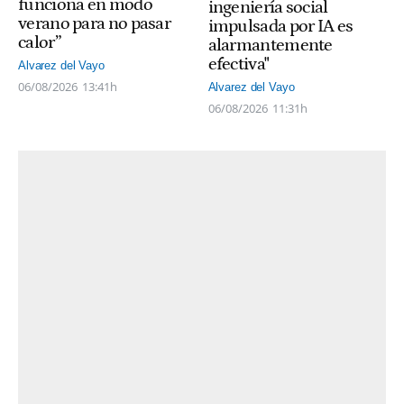
funciona en modo
ingeniería social
verano para no pasar
impulsada por IA es
calor”
alarmantemente
efectiva"
Alvarez del Vayo
06/08/2026
13:41h
Alvarez del Vayo
06/08/2026
11:31h