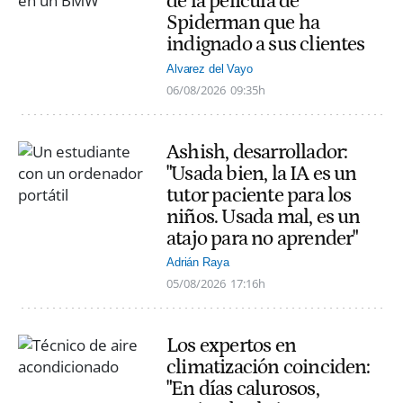
de la película de
Spiderman que ha
indignado a sus clientes
Alvarez del Vayo
06/08/2026
09:35h
Ashish, desarrollador:
"Usada bien, la IA es un
tutor paciente para los
niños. Usada mal, es un
atajo para no aprender"
Adrián Raya
05/08/2026
17:16h
Los expertos en
climatización coinciden:
"En días calurosos,