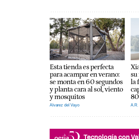
Esta tienda es perfecta
Xi
para acampar en verano:
su 
se monta en 60 segundos
la 
y planta cara al sol, viento
ca
y mosquitos
80
Alvarez del Vayo
A.R.
Tecnología con Va