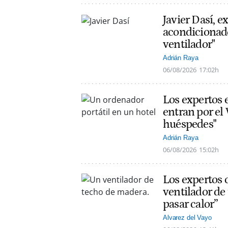
Javier Dasí, e
acondicionado
ventilador"
Adrián Raya
06/08/2026
17:02h
Los expertos 
entran por el 
huéspedes"
Adrián Raya
06/08/2026
15:02h
Los expertos 
ventilador de
pasar calor”
Alvarez del Vayo