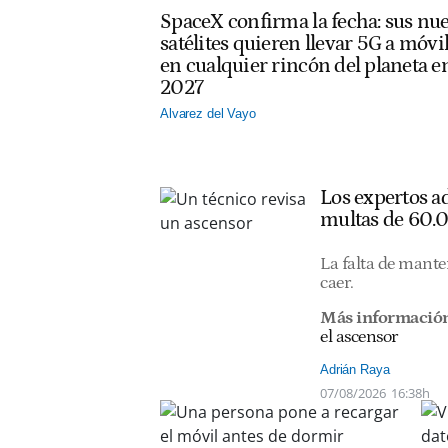
SpaceX confirma la fecha: sus nu
satélites quieren llevar 5G a móvi
en cualquier rincón del planeta e
2027
Alvarez del Vayo
Los expertos ad
multas de 60.
La falta de mante
caer.
Más información
el ascensor
Adrián Raya
07/08/2026
16:38h