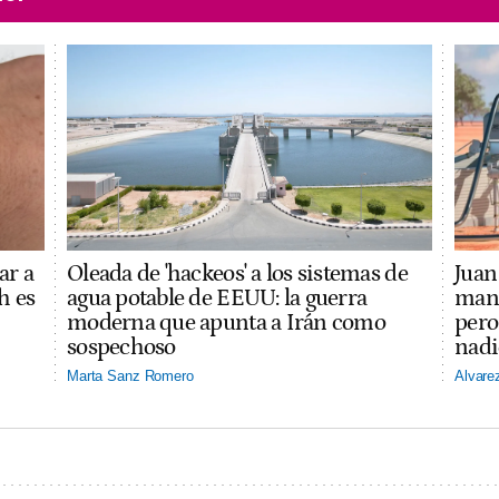
ar a
Oleada de 'hackeos' a los sistemas de
Juan 
h es
agua potable de EEUU: la guerra
mano
moderna que apunta a Irán como
pero
sospechoso
nadi
Marta Sanz Romero
Alvare