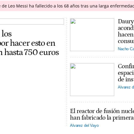
 de Leo Messi ha fallecido a los 68 años tras una larga enfermeda
Daury 
acondi
 los
hacen 
consu
r hacer esto en
Nacho Ca
on hasta 750 euros
Confir
espaci
de ins
Alvarez d
El reactor de fusión nucl
han fabricado la primer
Alvarez del Vayo