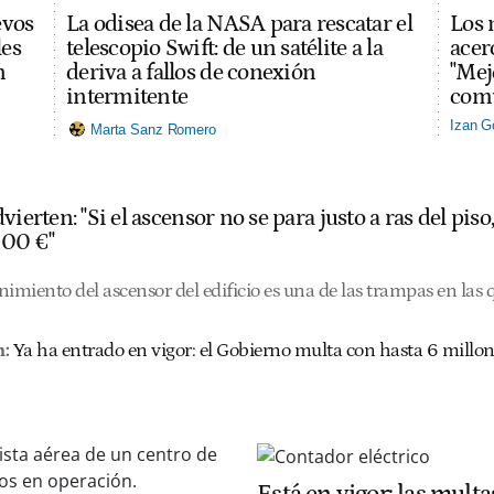
evos
La odisea de la NASA para rescatar el
Los 
les
telescopio Swift: de un satélite a la
acerc
n
deriva a fallos de conexión
"Mej
intermitente
comu
Izan G
Marta Sanz Romero
vierten: "Si el ascensor no se para justo a ras del pis
000 €"
nimiento del ascensor del edificio es una de las trampas en las
:
Ya ha entrado en vigor: el Gobierno multa con hasta 6 millon
Está en vigor: las multa