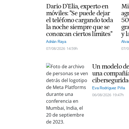
Dario D'Elia, experto en
Mi
móviles: "Se puede dejar
ag
el teléfono cargando toda
50
la noche siempre que se
gra
conozcan ciertos límites"
y l
Adrián Raya
Alva
07/08/2026
14:59h
07/0
Un modelo de 
una compañía
cibersegurida
Eva Rodríguez Piña
06/08/2026
19:47h