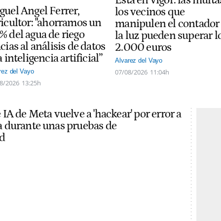
guel Angel Ferrer,
los vecinos que
ricultor: "ahorramos un
manipulen el contador
% del agua de riego
la luz pueden superar l
cias al análisis de datos
2.000 euros
a inteligencia artificial”
Alvarez del Vayo
07/08/2026
11:04h
rez del Vayo
8/2026
13:25h
IA de Meta vuelve a 'hackear' por error a
 durante unas pruebas de
d