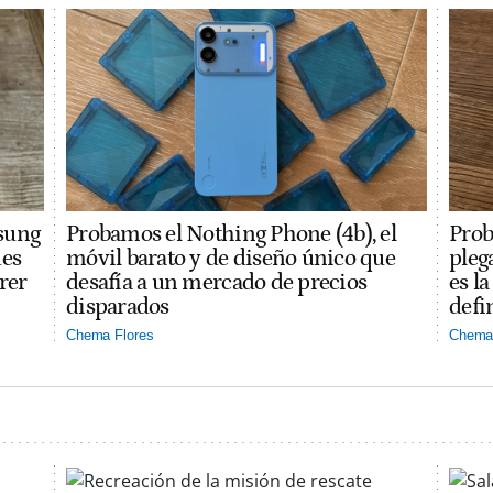
sung
Probamos el Nothing Phone (4b), el
Prob
des
móvil barato y de diseño único que
pleg
rer
desafía a un mercado de precios
es l
disparados
defi
Chema Flores
Chema 