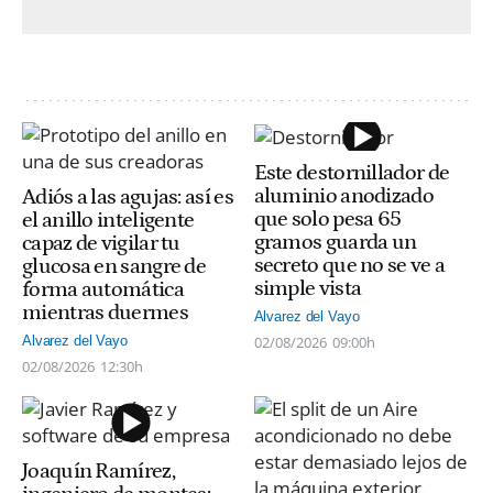
Este destornillador de
aluminio anodizado
Adiós a las agujas: así es
que solo pesa 65
el anillo inteligente
gramos guarda un
capaz de vigilar tu
secreto que no se ve a
glucosa en sangre de
simple vista
forma automática
mientras duermes
Alvarez del Vayo
02/08/2026
09:00h
Alvarez del Vayo
02/08/2026
12:30h
Joaquín Ramírez,