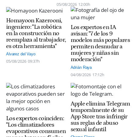
05/08/2026
12:00h
Homayoon Kazerooni,
ingeniero: "La robótica
Los expertos en IA
en la construcción no
avisan: "7 de los 9
reemplaza al trabajador,
modelos más populares
es otra herramienta"
permiten desnudar a
mujeres y niñas sin
Alvarez del Vayo
moderación"
05/08/2026
09:37h
Adrián Raya
04/08/2026
17:12h
Apple elimina Telegram
temporalmente de su
App Store tras infringir
Los expertos coinciden:
sus reglas de abuso
"Los climatizadores
sexual infantil
evaporativos consumen