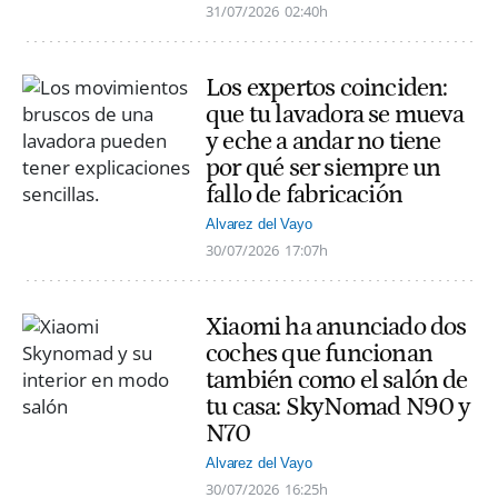
31/07/2026
02:40h
Los expertos coinciden:
que tu lavadora se mueva
y eche a andar no tiene
por qué ser siempre un
fallo de fabricación
Alvarez del Vayo
30/07/2026
17:07h
Xiaomi ha anunciado dos
coches que funcionan
también como el salón de
tu casa: SkyNomad N90 y
N70
Alvarez del Vayo
30/07/2026
16:25h