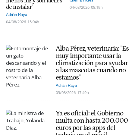
menos luz y son fáciles
Chema Flores
de instalar"
04/08/2026
08:19h
Adrián Raya
04/08/2026
15:04h
Alba Pérez, veterinaria: "Es
muy importante usar la
climatización para ayudar
a las mascotas cuando no
estamos"
Adrián Raya
03/08/2026
17:49h
Ya es oficial: el Gobierno
multa con hasta 200.000
euros por las apps del