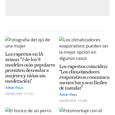
Los expertos en IA
avisan: "7 de los 9
modelos más populares
Los expertos coinciden:
permiten desnudar a
"Los climatizadores
mujeres y niñas sin
evaporativos consumen
moderación"
menos luz y son fáciles
de instalar"
Adrián Raya
04/08/2026
17:12h
Adrián Raya
04/08/2026
15:04h