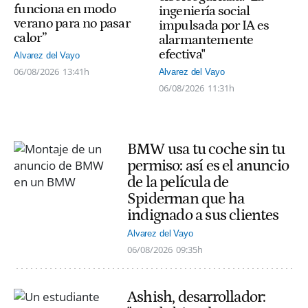
funciona en modo
ingeniería social
verano para no pasar
impulsada por IA es
calor”
alarmantemente
efectiva"
Alvarez del Vayo
06/08/2026
13:41h
Alvarez del Vayo
06/08/2026
11:31h
BMW usa tu coche sin tu
permiso: así es el anuncio
de la película de
Spiderman que ha
indignado a sus clientes
Alvarez del Vayo
06/08/2026
09:35h
Ashish, desarrollador: