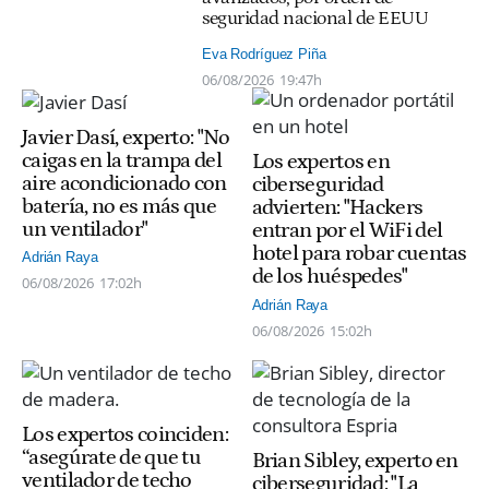
seguridad nacional de EEUU
Eva Rodríguez Piña
06/08/2026
19:47h
Javier Dasí, experto: "No
caigas en la trampa del
Los expertos en
aire acondicionado con
ciberseguridad
batería, no es más que
advierten: "Hackers
un ventilador"
entran por el WiFi del
hotel para robar cuentas
Adrián Raya
de los huéspedes"
06/08/2026
17:02h
Adrián Raya
06/08/2026
15:02h
Los expertos coinciden:
“asegúrate de que tu
Brian Sibley, experto en
ventilador de techo
ciberseguridad: "La