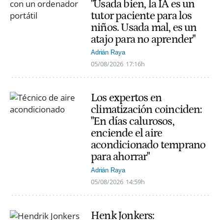
"Usada bien, la IA es un
tutor paciente para los
niños. Usada mal, es un
atajo para no aprender"
Adrián Raya
05/08/2026
17:16h
Los expertos en
climatización coinciden:
"En días calurosos,
enciende el aire
acondicionado temprano
para ahorrar"
Adrián Raya
05/08/2026
14:59h
Henk Jonkers: