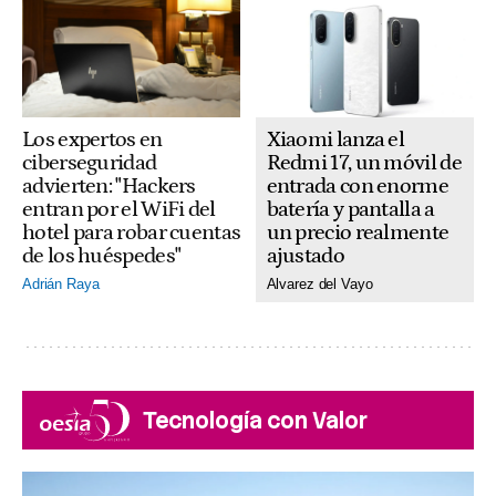
Xiaomi lanza el
Los expertos en
Redmi 17, un móvil de
ciberseguridad
entrada con enorme
advierten: "Hackers
batería y pantalla a
entran por el WiFi del
un precio realmente
hotel para robar cuentas
ajustado
de los huéspedes"
Alvarez del Vayo
Adrián Raya
Tecnología con Valor