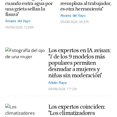
cuando entra agua por
reemplaza al trabajador,
una grieta sellan la
es otra herramienta"
fisura"
Alvarez del Vayo
Alvarez del Vayo
05/08/2026
09:37h
05/08/2026
12:00h
Los expertos en IA avisan:
"7 de los 9 modelos más
populares permiten
desnudar a mujeres y
niñas sin moderación"
Adrián Raya
04/08/2026
17:12h
Los expertos coinciden:
"Los climatizadores