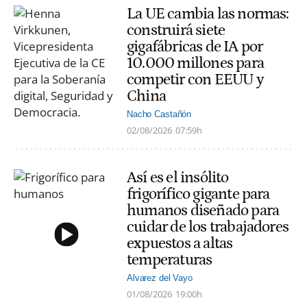
La UE cambia las normas:
construirá siete
gigafábricas de IA por
10.000 millones para
competir con EEUU y
China
Nacho Castañón
02/08/2026
07:59h
Así es el insólito
frigorífico gigante para
humanos diseñado para
cuidar de los trabajadores
expuestos a altas
temperaturas
Alvarez del Vayo
01/08/2026
19:00h