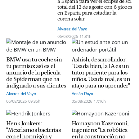
a España para ver el eclipse de sol
total del 12 de agosto con 6 globos
en España para estudiar la
corona solar
Alvarez del Vayo
06/08/2026
11:31h
BMW usa tu coche sin
Ashish, desarrollador:
tu permiso: así es el
"Usada bien, la IA es un
anuncio de la película
tutor paciente para los
de Spiderman que ha
niños. Usada mal, es un
indignado a sus clientes
atajo para no aprender"
Alvarez del Vayo
Adrián Raya
06/08/2026
09:35h
05/08/2026
17:16h
Henk Jonkers:
Homayoon Kazerooni,
"Mezclamos bacterias
ingeniero: "La robótica
con el hormigón y
en la construcción no