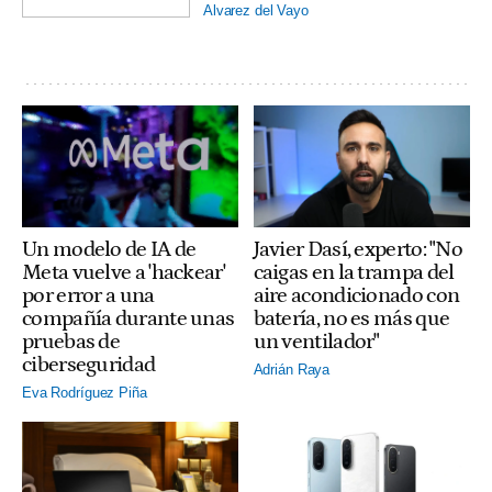
Alvarez del Vayo
Un modelo de IA de
Javier Dasí, experto: "No
Meta vuelve a 'hackear'
caigas en la trampa del
por error a una
aire acondicionado con
compañía durante unas
batería, no es más que
pruebas de
un ventilador"
ciberseguridad
Adrián Raya
Eva Rodríguez Piña