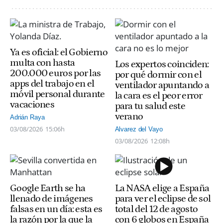
Ya es oficial: el Gobierno
multa con hasta
Los expertos coinciden:
200.000 euros por las
por qué dormir con el
apps del trabajo en el
ventilador apuntando a
móvil personal durante
la cara es el peor error
vacaciones
para tu salud este
verano
Adrián Raya
03/08/2026
15:06h
Alvarez del Vayo
03/08/2026
12:08h
Google Earth se ha
La NASA elige a España
llenado de imágenes
para ver el eclipse de sol
falsas en un día: esta es
total del 12 de agosto
la razón por la que la
con 6 globos en España