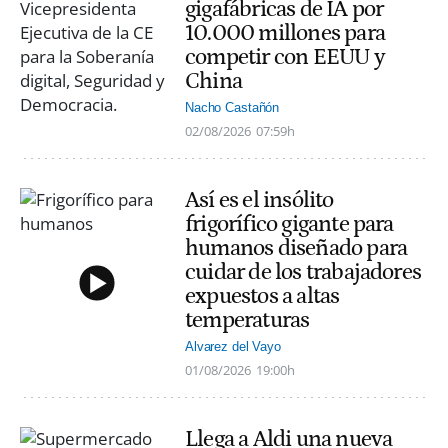
gigafábricas de IA por
10.000 millones para
competir con EEUU y
China
Nacho Castañón
02/08/2026
07:59h
Así es el insólito
frigorífico gigante para
humanos diseñado para
cuidar de los trabajadores
expuestos a altas
temperaturas
Alvarez del Vayo
01/08/2026
19:00h
Llega a Aldi una nueva