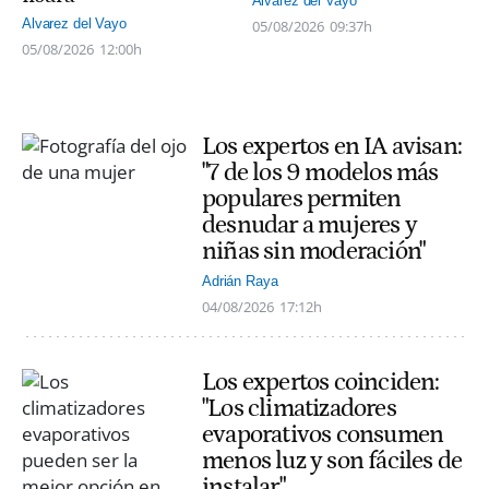
Alvarez del Vayo
Alvarez del Vayo
05/08/2026
09:37h
05/08/2026
12:00h
Los expertos en IA avisan:
"7 de los 9 modelos más
populares permiten
desnudar a mujeres y
niñas sin moderación"
Adrián Raya
04/08/2026
17:12h
Los expertos coinciden:
"Los climatizadores
evaporativos consumen
menos luz y son fáciles de
instalar"