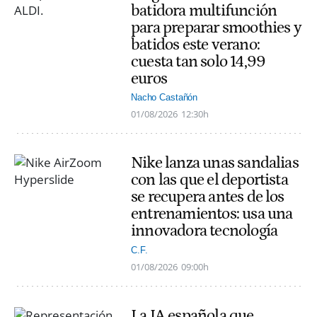
batidora multifunción
para preparar smoothies y
batidos este verano:
cuesta tan solo 14,99
euros
Nacho Castañón
01/08/2026
12:30h
Nike lanza unas sandalias
con las que el deportista
se recupera antes de los
entrenamientos: usa una
innovadora tecnología
C.F.
01/08/2026
09:00h
La IA española que