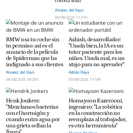
corona solar
Alvarez del Vayo
06/08/2026
11:31h
BMW usa tu coche sin
Ashish, desarrollador:
tu permiso: así es el
"Usada bien, la IA es un
anuncio de la película
tutor paciente para los
de Spiderman que ha
niños. Usada mal, es un
indignado a sus clientes
atajo para no aprender"
Alvarez del Vayo
Adrián Raya
06/08/2026
09:35h
05/08/2026
17:16h
Henk Jonkers:
Homayoon Kazerooni,
"Mezclamos bacterias
ingeniero: "La robótica
con el hormigón y
en la construcción no
cuando entra agua por
reemplaza al trabajador,
una grieta sellan la
es otra herramienta"
fisura"