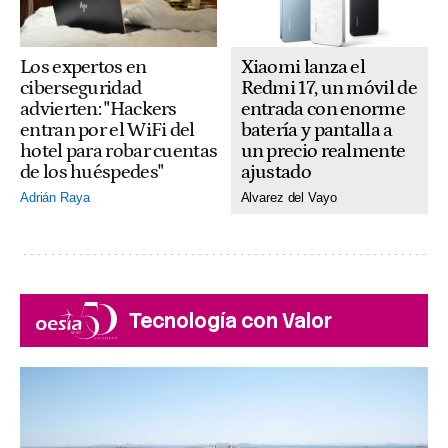
Xiaomi lanza el
Los expertos en
Redmi 17, un móvil de
ciberseguridad
entrada con enorme
advierten: "Hackers
batería y pantalla a
entran por el WiFi del
un precio realmente
hotel para robar cuentas
ajustado
de los huéspedes"
Alvarez del Vayo
Adrián Raya
Tecnología con Valor