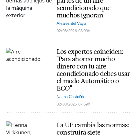
partes de un aire
acondicionado que
muchos ignoran
Alvarez del Vayo
02/08/2026
08:00h
Los expertos coinciden:
"Para ahorrar mucho
dinero con tu aire
acondicionado debes usar
el modo Automático o
ECO"
Nacho Castañón
02/08/2026
07:59h
La UE cambia las normas:
construirá siete