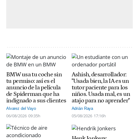
BMW usa tu coche sin
Ashish, desarrollador:
tu permiso: así es el
"Usada bien, la IA es un
anuncio de la película
tutor paciente para los
de Spiderman que ha
niños. Usada mal, es un
indignado a sus clientes
atajo para no aprender"
Alvarez del Vayo
Adrián Raya
06/08/2026
09:35h
05/08/2026
17:16h
Henk Jonkers: