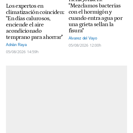
"Mezclamos bacterias
Los expertos en
con el hormigón y
climatización coinciden:
cuando entra agua por
"En días calurosos,
una grieta sellan la
enciende el aire
fisura"
acondicionado
temprano para ahorrar"
Alvarez del Vayo
05/08/2026
12:00h
Adrián Raya
05/08/2026
14:59h