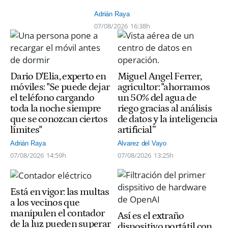
Adrián Raya
07/08/2026
16:38h
Dario D'Elia, experto en
Miguel Angel Ferrer,
móviles: "Se puede dejar
agricultor: "ahorramos
el teléfono cargando
un 50% del agua de
toda la noche siempre
riego gracias al análisis
que se conozcan ciertos
de datos y la inteligencia
límites"
artificial”
Adrián Raya
Alvarez del Vayo
07/08/2026
14:59h
07/08/2026
13:25h
Está en vigor: las multas
a los vecinos que
manipulen el contador
Así es el extraño
de la luz pueden superar
dispositivo portátil con