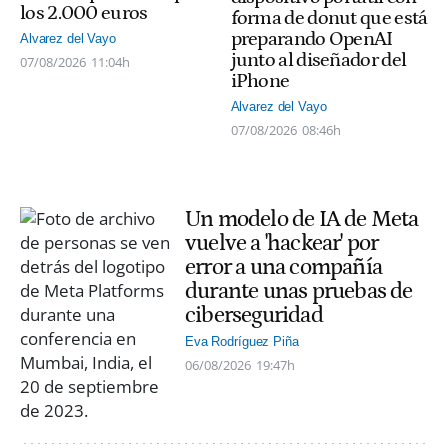
los 2.000 euros
forma de donut que está
preparando OpenAI
Alvarez del Vayo
junto al diseñador del
07/08/2026
11:04h
iPhone
Alvarez del Vayo
07/08/2026
08:46h
Un modelo de IA de Meta
vuelve a 'hackear' por
error a una compañía
durante unas pruebas de
ciberseguridad
Eva Rodríguez Piña
06/08/2026
19:47h