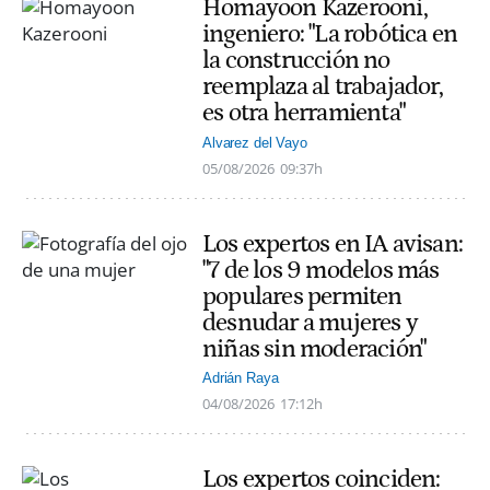
Homayoon Kazerooni,
ingeniero: "La robótica en
la construcción no
reemplaza al trabajador,
es otra herramienta"
Alvarez del Vayo
05/08/2026
09:37h
Los expertos en IA avisan:
"7 de los 9 modelos más
populares permiten
desnudar a mujeres y
niñas sin moderación"
Adrián Raya
04/08/2026
17:12h
Los expertos coinciden: