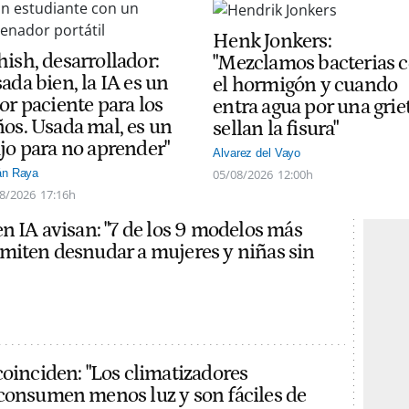
Henk Jonkers:
hish, desarrollador:
"Mezclamos bacterias 
ada bien, la IA es un
el hormigón y cuando
or paciente para los
entra agua por una grie
ños. Usada mal, es un
sellan la fisura"
ajo para no aprender"
Alvarez del Vayo
05/08/2026
12:00h
án Raya
8/2026
17:16h
en IA avisan: "7 de los 9 modelos más
miten desnudar a mujeres y niñas sin
coinciden: "Los climatizadores
consumen menos luz y son fáciles de