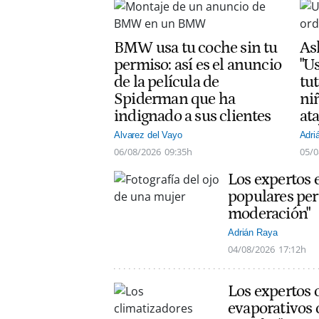
BMW usa tu coche sin tu
As
permiso: así es el anuncio
"Us
de la película de
tut
Spiderman que ha
ni
indignado a sus clientes
at
Alvarez del Vayo
Adri
06/08/2026
09:35h
05/0
Los expertos 
populares per
moderación"
Adrián Raya
04/08/2026
17:12h
Los expertos 
evaporativos 