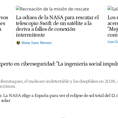
evos
La odisea de la NASA para rescatar el
Los 
les
telescopio Swift: de un satélite a la
acerc
n
deriva a fallos de conexión
"Mej
intermitente
comu
Izan G
Marta Sanz Romero
experto en ciberseguridad: "La ingeniería social imp
 ciberataques, el malware indetectable y los deepfakes en 2026
ercrimen.
n:
La NASA elige a España para ver el eclipse de sol total del 1
 solar