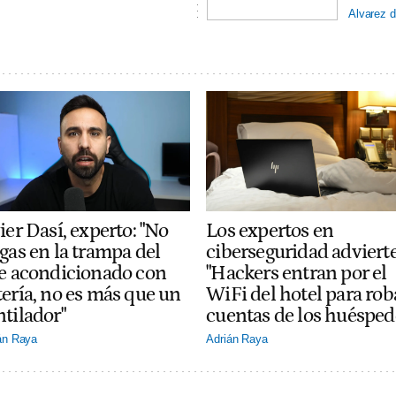
Alvarez d
ier Dasí, experto: "No
Los expertos en
gas en la trampa del
ciberseguridad adviert
re acondicionado con
"Hackers entran por el
tería, no es más que un
WiFi del hotel para rob
ntilador"
cuentas de los huésped
án Raya
Adrián Raya