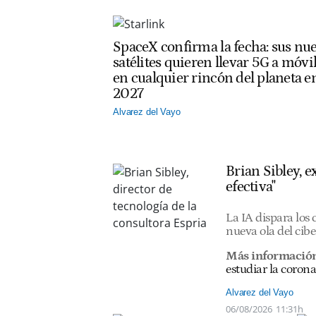
SpaceX confirma la fecha: sus nu
satélites quieren llevar 5G a móvi
en cualquier rincón del planeta e
2027
Alvarez del Vayo
Brian Sibley, 
efectiva"
La IA dispara los
nueva ola del cib
Más informació
estudiar la corona
Alvarez del Vayo
06/08/2026
11:31h