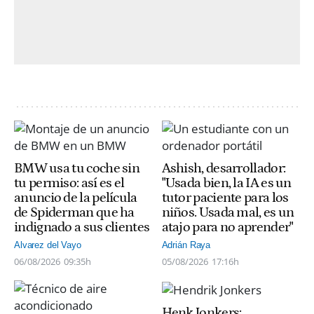
BMW usa tu coche sin
Ashish, desarrollador:
tu permiso: así es el
"Usada bien, la IA es un
anuncio de la película
tutor paciente para los
de Spiderman que ha
niños. Usada mal, es un
indignado a sus clientes
atajo para no aprender"
Alvarez del Vayo
Adrián Raya
06/08/2026
09:35h
05/08/2026
17:16h
Henk Jonkers: