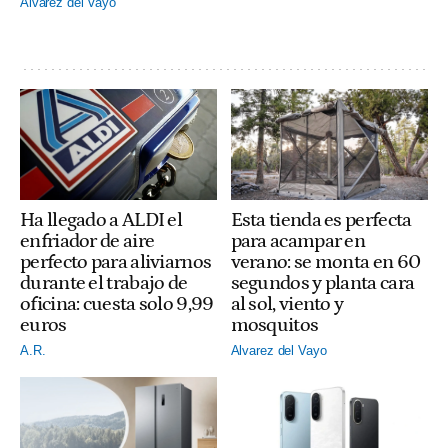
Alvarez del Vayo
Ha llegado a ALDI el
Esta tienda es perfecta
enfriador de aire
para acampar en
perfecto para aliviarnos
verano: se monta en 60
durante el trabajo de
segundos y planta cara
oficina: cuesta solo 9,99
al sol, viento y
euros
mosquitos
A.R.
Alvarez del Vayo