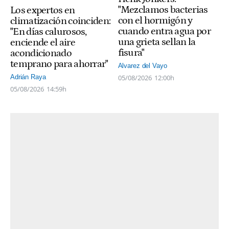
"Mezclamos bacterias
Los expertos en
con el hormigón y
climatización coinciden:
cuando entra agua por
"En días calurosos,
una grieta sellan la
enciende el aire
fisura"
acondicionado
temprano para ahorrar"
Alvarez del Vayo
05/08/2026
12:00h
Adrián Raya
05/08/2026
14:59h