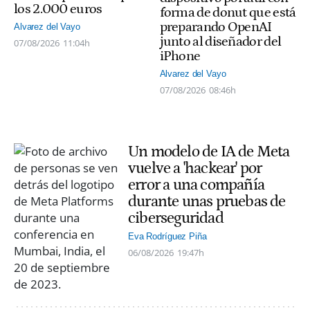
los 2.000 euros
forma de donut que está
preparando OpenAI
Alvarez del Vayo
junto al diseñador del
07/08/2026
11:04h
iPhone
Alvarez del Vayo
07/08/2026
08:46h
Un modelo de IA de Meta
vuelve a 'hackear' por
error a una compañía
durante unas pruebas de
ciberseguridad
Eva Rodríguez Piña
06/08/2026
19:47h