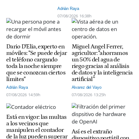
Adrián Raya
07/08/2026
16:38h
Dario D'Elia, experto en
Miguel Angel Ferrer,
móviles: "Se puede dejar
agricultor: "ahorramos
el teléfono cargando
un 50% del agua de
toda la noche siempre
riego gracias al análisis
que se conozcan ciertos
de datos y la inteligencia
límites"
artificial”
Adrián Raya
Alvarez del Vayo
07/08/2026
14:59h
07/08/2026
13:25h
Está en vigor: las multas
a los vecinos que
manipulen el contador
Así es el extraño
de la luz pueden superar
dispositivo portátil con