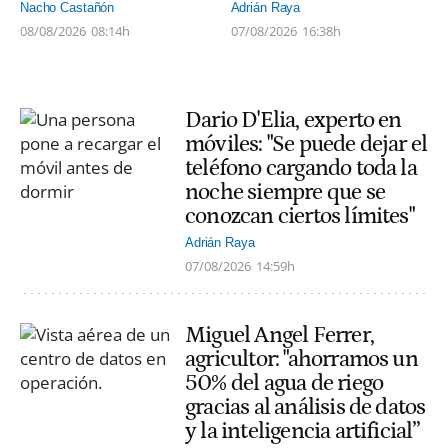
Nacho Castañón
Adrián Raya
08/08/2026
08:14h
07/08/2026
16:38h
Dario D'Elia, experto en
móviles: "Se puede dejar el
teléfono cargando toda la
noche siempre que se
conozcan ciertos límites"
Adrián Raya
07/08/2026
14:59h
Miguel Angel Ferrer,
agricultor: "ahorramos un
50% del agua de riego
gracias al análisis de datos
y la inteligencia artificial”