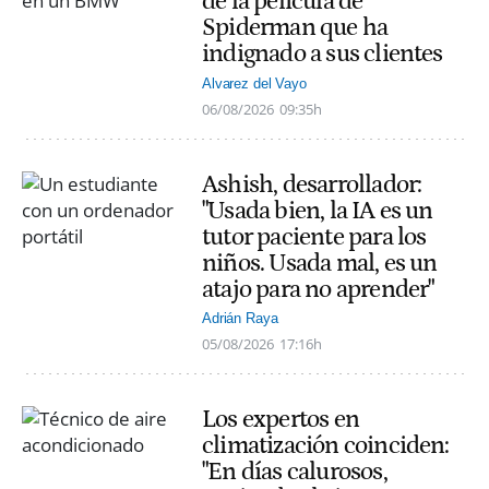
de la película de
Spiderman que ha
indignado a sus clientes
Alvarez del Vayo
06/08/2026
09:35h
Ashish, desarrollador:
"Usada bien, la IA es un
tutor paciente para los
niños. Usada mal, es un
atajo para no aprender"
Adrián Raya
05/08/2026
17:16h
Los expertos en
climatización coinciden:
"En días calurosos,