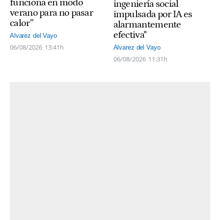
funciona en modo
ingeniería social
verano para no pasar
impulsada por IA es
calor”
alarmantemente
efectiva"
Alvarez del Vayo
06/08/2026
13:41h
Alvarez del Vayo
06/08/2026
11:31h