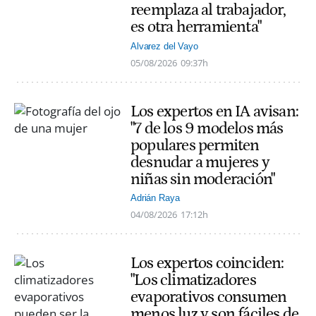
reemplaza al trabajador,
es otra herramienta"
Alvarez del Vayo
05/08/2026
09:37h
Los expertos en IA avisan:
"7 de los 9 modelos más
populares permiten
desnudar a mujeres y
niñas sin moderación"
Adrián Raya
04/08/2026
17:12h
Los expertos coinciden:
"Los climatizadores
evaporativos consumen
menos luz y son fáciles de