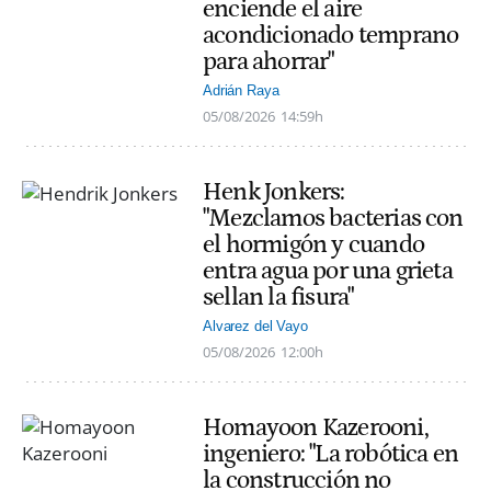
enciende el aire
acondicionado temprano
para ahorrar"
Adrián Raya
05/08/2026
14:59h
Henk Jonkers:
"Mezclamos bacterias con
el hormigón y cuando
entra agua por una grieta
sellan la fisura"
Alvarez del Vayo
05/08/2026
12:00h
Homayoon Kazerooni,
ingeniero: "La robótica en
la construcción no