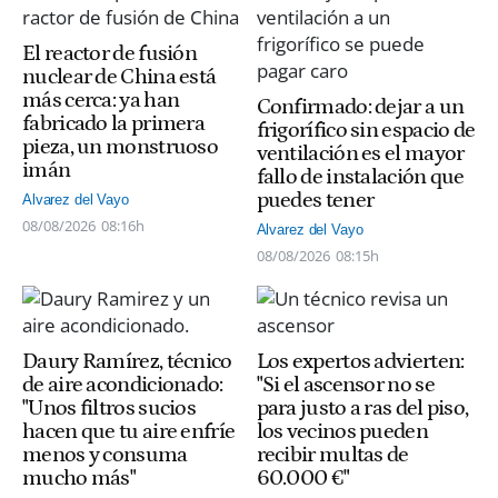
El reactor de fusión
nuclear de China está
más cerca: ya han
Confirmado: dejar a un
fabricado la primera
frigorífico sin espacio de
pieza, un monstruoso
ventilación es el mayor
imán
fallo de instalación que
puedes tener
Alvarez del Vayo
08/08/2026
08:16h
Alvarez del Vayo
08/08/2026
08:15h
Daury Ramírez, técnico
Los expertos advierten:
de aire acondicionado:
"Si el ascensor no se
"Unos filtros sucios
para justo a ras del piso,
hacen que tu aire enfríe
los vecinos pueden
menos y consuma
recibir multas de
mucho más"
60.000 €"