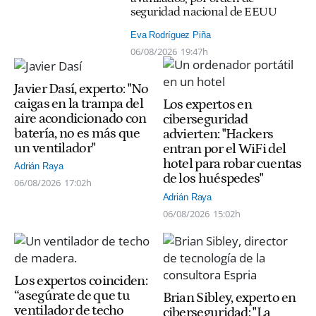
seguridad nacional de EEUU
Eva Rodríguez Piña
06/08/2026
19:47h
Javier Dasí, experto: "No
caigas en la trampa del
Los expertos en
aire acondicionado con
ciberseguridad
batería, no es más que
advierten: "Hackers
un ventilador"
entran por el WiFi del
hotel para robar cuentas
Adrián Raya
de los huéspedes"
06/08/2026
17:02h
Adrián Raya
06/08/2026
15:02h
Los expertos coinciden:
“asegúrate de que tu
Brian Sibley, experto en
ventilador de techo
ciberseguridad: "La