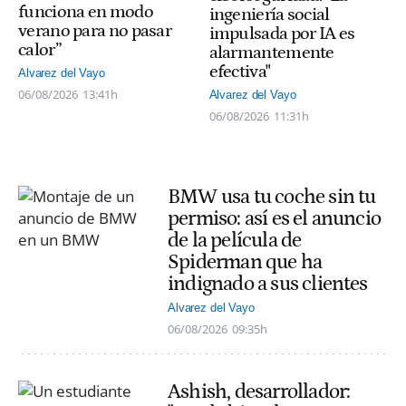
funciona en modo
ingeniería social
verano para no pasar
impulsada por IA es
calor”
alarmantemente
efectiva"
Alvarez del Vayo
06/08/2026
13:41h
Alvarez del Vayo
06/08/2026
11:31h
BMW usa tu coche sin tu
permiso: así es el anuncio
de la película de
Spiderman que ha
indignado a sus clientes
Alvarez del Vayo
06/08/2026
09:35h
Ashish, desarrollador: