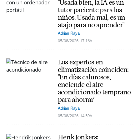
"Usada bien, la IA es un
tutor paciente para los
niños. Usada mal, es un
atajo para no aprender"
Adrián Raya
05/08/2026
17:16h
Los expertos en
climatización coinciden:
"En días calurosos,
enciende el aire
acondicionado temprano
para ahorrar"
Adrián Raya
05/08/2026
14:59h
Henk Jonkers: