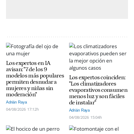
Los expertos en IA
avisan: "7 de los 9
modelos más populares
Los expertos coinciden:
permiten desnudar a
"Los climatizadores
mujeres y niñas sin
evaporativos consumen
moderación"
menos luz y son fáciles
de instalar"
Adrián Raya
04/08/2026
17:12h
Adrián Raya
04/08/2026
15:04h