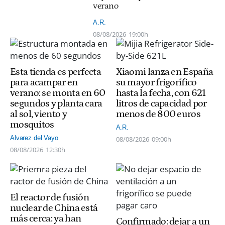
verano
A.R.
08/08/2026
19:00h
Esta tienda es perfecta
Xiaomi lanza en España
para acampar en
su mayor frigorífico
verano: se monta en 60
hasta la fecha, con 621
segundos y planta cara
litros de capacidad por
al sol, viento y
menos de 800 euros
mosquitos
A.R.
Alvarez del Vayo
08/08/2026
09:00h
08/08/2026
12:30h
El reactor de fusión
nuclear de China está
más cerca: ya han
Confirmado: dejar a un