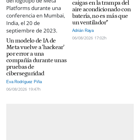
caigas en la trampa del
aire acondicionado con
batería, no es más que
un ventilador"
Adrián Raya
06/08/2026
17:02h
Un modelo de IA de
Meta vuelve a 'hackear'
por error a una
compañía durante unas
pruebas de
ciberseguridad
Eva Rodríguez Piña
06/08/2026
19:47h