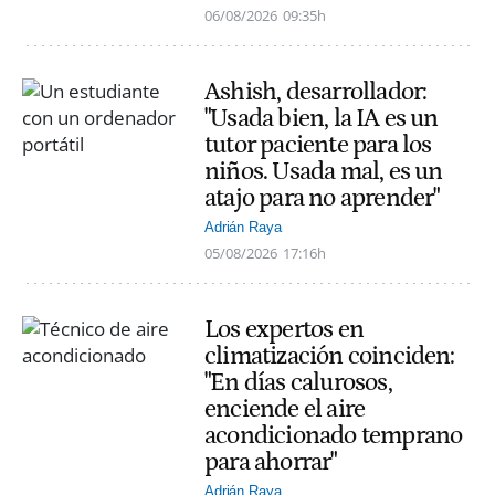
06/08/2026
09:35h
Ashish, desarrollador:
"Usada bien, la IA es un
tutor paciente para los
niños. Usada mal, es un
atajo para no aprender"
Adrián Raya
05/08/2026
17:16h
Los expertos en
climatización coinciden:
"En días calurosos,
enciende el aire
acondicionado temprano
para ahorrar"
Adrián Raya