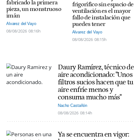
fabricado la primera
frigorífico sin espacio de
pieza, un monstruoso
ventilación es el mayor
imán
fallo de instalación que
puedes tener
Alvarez del Vayo
08/08/2026
08:16h
Alvarez del Vayo
08/08/2026
08:15h
Daury Ramírez, técnico de
aire acondicionado: "Unos
filtros sucios hacen que tu
aire enfríe menos y
consuma mucho más"
Nacho Castañón
08/08/2026
08:14h
Ya se encuentra en vigor: