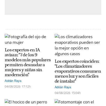
Los expertos en IA
avisan: "7 de los 9
modelos más populares
Los expertos coinciden:
permiten desnudar a
"Los climatizadores
mujeres y niñas sin
evaporativos consumen
moderación"
menos luz y son fáciles
de instalar"
Adrián Raya
04/08/2026
17:12h
Adrián Raya
04/08/2026
15:04h