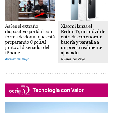
Xiaomi lanza el
Así es el extraño
Redmi 17, un móvil de
dispositivo portátil con
entrada con enorme
forma de donut que está
batería y pantalla a
preparando OpenAI
un precio realmente
junto al diseñador del
ajustado
iPhone
Alvarez del Vayo
Alvarez del Vayo
Tecnología con Valor