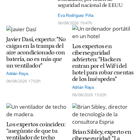
seguridad nacional de EEUU
Eva Rodríguez Piña
06/08/2026
19:47h
Javier Dasí, experto: "No
caigas en la trampa del
Los expertos en
aire acondicionado con
ciberseguridad
batería, no es más que
advierten: "Hackers
un ventilador"
entran por el WiFi del
hotel para robar cuentas
Adrián Raya
de los huéspedes"
06/08/2026
17:02h
Adrián Raya
06/08/2026
15:02h
Los expertos coinciden:
“asegúrate de que tu
Brian Sibley, experto en
ventilador de techo
ciberseguridad: "La