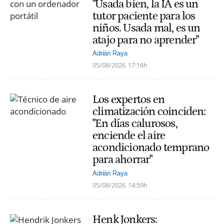
"Usada bien, la IA es un
tutor paciente para los
niños. Usada mal, es un
atajo para no aprender"
Adrián Raya
05/08/2026
17:16h
Los expertos en
climatización coinciden:
"En días calurosos,
enciende el aire
acondicionado temprano
para ahorrar"
Adrián Raya
05/08/2026
14:59h
Henk Jonkers: