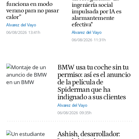
funciona en modo
ingeniería social
verano para no pasar
impulsada por IA es
calor”
alarmantemente
efectiva"
Alvarez del Vayo
06/08/2026
13:41h
Alvarez del Vayo
06/08/2026
11:31h
BMW usa tu coche sin tu
permiso: así es el anuncio
de la película de
Spiderman que ha
indignado a sus clientes
Alvarez del Vayo
06/08/2026
09:35h
Ashish, desarrollador: