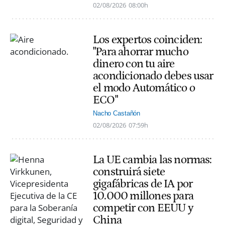
02/08/2026
08:00h
Los expertos coinciden:
"Para ahorrar mucho
dinero con tu aire
acondicionado debes usar
el modo Automático o
ECO"
Nacho Castañón
02/08/2026
07:59h
La UE cambia las normas:
construirá siete
gigafábricas de IA por
10.000 millones para
competir con EEUU y
China