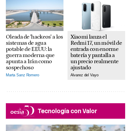
Xiaomi lanza el
Oleada de 'hackeos' a los
Redmi 17, un móvil de
sistemas de agua
entrada con enorme
potable de EEUU: la
batería y pantalla a
guerra moderna que
un precio realmente
apunta a Irán como
ajustado
sospechoso
Alvarez del Vayo
Marta Sanz Romero
Tecnología con Valor