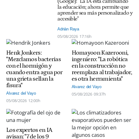
(Google): "La IA está cambiando
la educación; ahora permite que
aprender sea más personalizado y
accesible"
Adrián Raya
05/08/2026
17:16h
Henk Jonkers:
Homayoon Kazerooni,
"Mezclamos bacterias
ingeniero: "La robótica
con el hormigón y
en la construcción no
cuando entra agua por
reemplaza al trabajador,
una grieta sellan la
es otra herramienta"
fisura"
Alvarez del Vayo
Alvarez del Vayo
05/08/2026
09:37h
05/08/2026
12:00h
Los expertos en IA
avisan: "7 de los 9