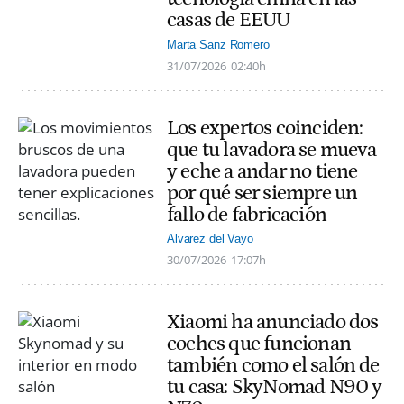
casas de EEUU
Marta Sanz Romero
31/07/2026
02:40h
Los expertos coinciden:
que tu lavadora se mueva
y eche a andar no tiene
por qué ser siempre un
fallo de fabricación
Alvarez del Vayo
30/07/2026
17:07h
Xiaomi ha anunciado dos
coches que funcionan
también como el salón de
tu casa: SkyNomad N90 y