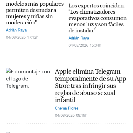
modelos más populares
Los expertos coinciden:
permiten desnudar a
"Los climatizadores
mujeres y niñas sin
evaporativos consumen
moderación"
menos luz y son fáciles
de instalar"
Adrián Raya
04/08/2026
17:12h
Adrián Raya
04/08/2026
15:04h
Apple elimina Telegram
temporalmente de su App
Store tras infringir sus
reglas de abuso sexual
infantil
Chema Flores
04/08/2026
08:19h