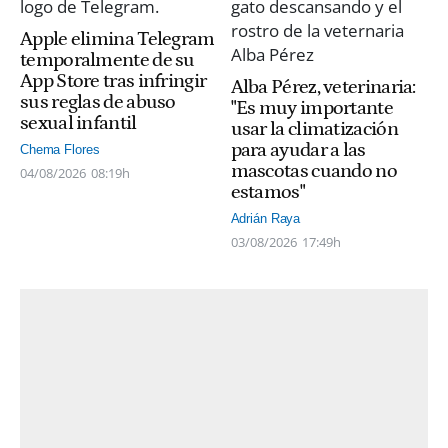
Apple elimina Telegram
temporalmente de su
App Store tras infringir
Alba Pérez, veterinaria:
sus reglas de abuso
"Es muy importante
sexual infantil
usar la climatización
para ayudar a las
Chema Flores
mascotas cuando no
04/08/2026
08:19h
estamos"
Adrián Raya
03/08/2026
17:49h