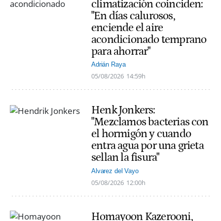
climatización coinciden:
"En días calurosos,
enciende el aire
acondicionado temprano
para ahorrar"
Adrián Raya
05/08/2026
14:59h
Henk Jonkers:
"Mezclamos bacterias con
el hormigón y cuando
entra agua por una grieta
sellan la fisura"
Alvarez del Vayo
05/08/2026
12:00h
Homayoon Kazerooni,