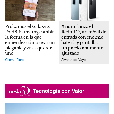
Xiaomi lanza el
Probamos el Galaxy Z
Redmi 17, un móvil de
Fold8: Samsung cambia
entrada con enorme
la forma en la que
batería y pantalla a
entiendes cómo usar un
un precio realmente
plegable y vas a querer
ajustado
uno
Alvarez del Vayo
Chema Flores
Tecnología con Valor