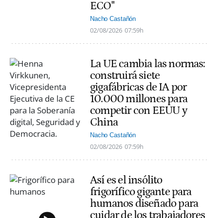
ECO"
Nacho Castañón
02/08/2026
07:59h
La UE cambia las normas:
construirá siete
gigafábricas de IA por
10.000 millones para
competir con EEUU y
China
Nacho Castañón
02/08/2026
07:59h
Así es el insólito
frigorífico gigante para
humanos diseñado para
cuidar de los trabajadores