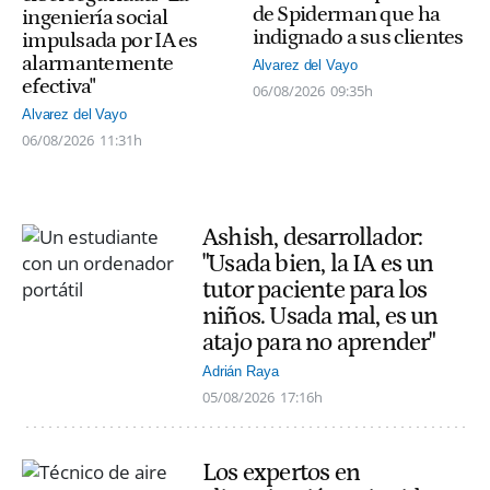
de Spiderman que ha
ingeniería social
indignado a sus clientes
impulsada por IA es
alarmantemente
Alvarez del Vayo
efectiva"
06/08/2026
09:35h
Alvarez del Vayo
06/08/2026
11:31h
Ashish, desarrollador:
"Usada bien, la IA es un
tutor paciente para los
niños. Usada mal, es un
atajo para no aprender"
Adrián Raya
05/08/2026
17:16h
Los expertos en