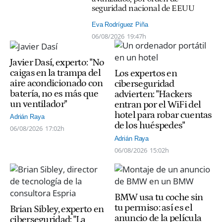
seguridad nacional de EEUU
Eva Rodríguez Piña
06/08/2026
19:47h
Javier Dasí, experto: "No
caigas en la trampa del
Los expertos en
aire acondicionado con
ciberseguridad
batería, no es más que
advierten: "Hackers
un ventilador"
entran por el WiFi del
hotel para robar cuentas
Adrián Raya
de los huéspedes"
06/08/2026
17:02h
Adrián Raya
06/08/2026
15:02h
BMW usa tu coche sin
tu permiso: así es el
Brian Sibley, experto en
anuncio de la película
ciberseguridad: "La