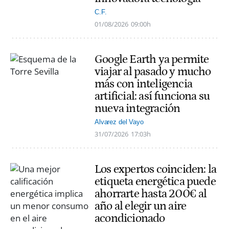
C.F.
01/08/2026
09:00h
Google Earth ya permite
viajar al pasado y mucho
más con inteligencia
artificial: así funciona su
nueva integración
Alvarez del Vayo
31/07/2026
17:03h
Los expertos coinciden: la
etiqueta energética puede
ahorrarte hasta 200€ al
año al elegir un aire
acondicionado