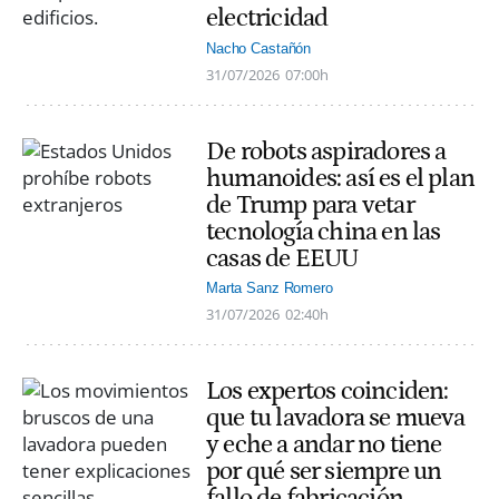
electricidad
Nacho Castañón
31/07/2026
07:00h
De robots aspiradores a
humanoides: así es el plan
de Trump para vetar
tecnología china en las
casas de EEUU
Marta Sanz Romero
31/07/2026
02:40h
Los expertos coinciden:
que tu lavadora se mueva
y eche a andar no tiene
por qué ser siempre un
fallo de fabricación