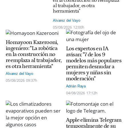
en la construcción no reemplaza
al trabajador, es otra
herramienta"
Alvarez del Vayo
05/08/2026
12:00h
Homayoon Kazerooni,
ingeniero: "La robótica
Los expertos en IA
en la construcción no
avisan: "7 de los 9
reemplaza al trabajador,
modelos más populares
es otra herramienta"
permiten desnudar a
mujeres y niñas sin
Alvarez del Vayo
moderación"
05/08/2026
09:37h
Adrián Raya
04/08/2026
17:12h
Apple elimina Telegram
temporalmente de su