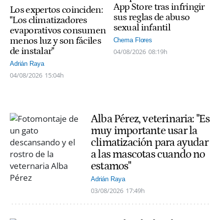
App Store tras infringir
Los expertos coinciden:
sus reglas de abuso
"Los climatizadores
sexual infantil
evaporativos consumen
menos luz y son fáciles
Chema Flores
de instalar"
04/08/2026
08:19h
Adrián Raya
04/08/2026
15:04h
Alba Pérez, veterinaria: "Es
muy importante usar la
climatización para ayudar
a las mascotas cuando no
estamos"
Adrián Raya
03/08/2026
17:49h