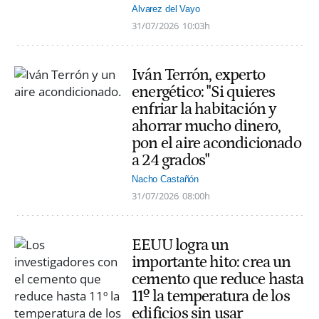
Alvarez del Vayo
31/07/2026
10:03h
Iván Terrón, experto
energético: "Si quieres
enfriar la habitación y
ahorrar mucho dinero,
pon el aire acondicionado
a 24 grados"
Nacho Castañón
31/07/2026
08:00h
EEUU logra un
importante hito: crea un
cemento que reduce hasta
11º la temperatura de los
edificios sin usar