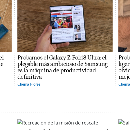
el
Probamos el Galaxy Z Fold8 Ultra: el
Prob
ue
plegable más ambicioso de Samsung
lige
es la máquina de productividad
olvi
definitiva
mejo
Chema Flores
Chema 