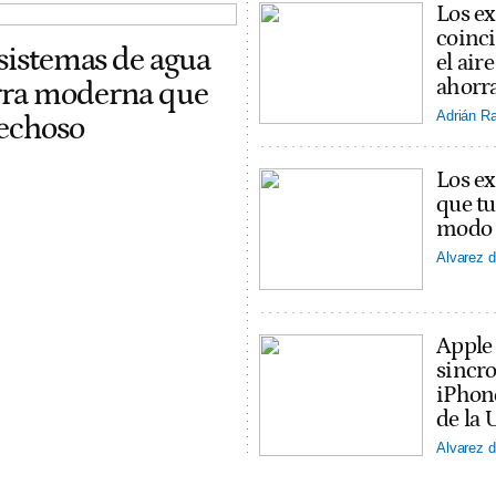
Los ex
coinci
 sistemas de agua
el ai
ahorra
erra moderna que
Adrián R
pechoso
Los ex
que tu
modo v
Alvarez d
Apple
sincro
iPhon
de la 
Alvarez d