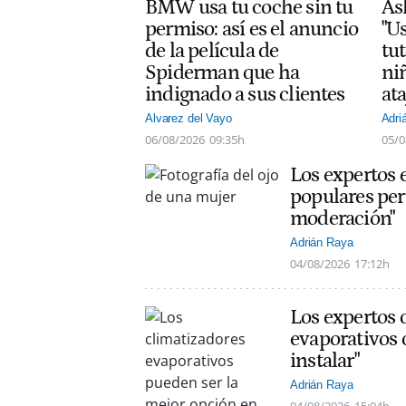
BMW usa tu coche sin tu
As
permiso: así es el anuncio
"Us
de la película de
tut
Spiderman que ha
ni
indignado a sus clientes
at
Alvarez del Vayo
Adri
06/08/2026
09:35h
05/0
Los expertos 
populares per
moderación"
Adrián Raya
04/08/2026
17:12h
Los expertos 
evaporativos 
instalar"
Adrián Raya