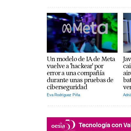
Un modelo de IA de Meta
Jav
vuelve a 'hackear' por
cai
error a una compañía
ai
durante unas pruebas de
ba
ciberseguridad
ve
Eva Rodríguez Piña
Adri
Tecnología con Va