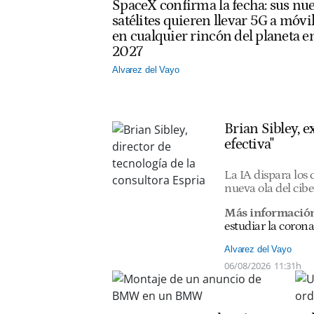
SpaceX confirma la fecha: sus nu
satélites quieren llevar 5G a móvi
en cualquier rincón del planeta e
2027
Alvarez del Vayo
Brian Sibley, 
efectiva"
La IA dispara los
nueva ola del cib
Más informació
estudiar la corona
Alvarez del Vayo
06/08/2026
11:31h