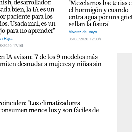
hish, desarrollador:
"Mezclamos bacterias 
ada bien, la IA es un
el hormigón y cuando
or paciente para los
entra agua por una grie
ños. Usada mal, es un
sellan la fisura"
ajo para no aprender"
Alvarez del Vayo
05/08/2026
12:00h
án Raya
8/2026
17:16h
en IA avisan: "7 de los 9 modelos más
miten desnudar a mujeres y niñas sin
coinciden: "Los climatizadores
consumen menos luz y son fáciles de