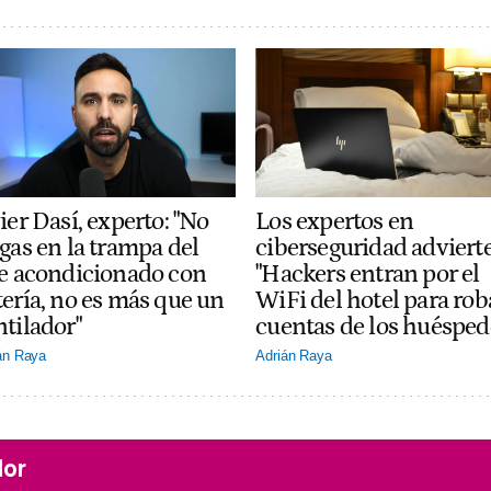
ier Dasí, experto: "No
Los expertos en
gas en la trampa del
ciberseguridad adviert
re acondicionado con
"Hackers entran por el
tería, no es más que un
WiFi del hotel para rob
ntilador"
cuentas de los huésped
án Raya
Adrián Raya
lor