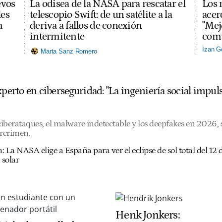
evos
La odisea de la NASA para rescatar el
Los 
les
telescopio Swift: de un satélite a la
acerc
n
deriva a fallos de conexión
"Mej
intermitente
comu
Izan G
Marta Sanz Romero
experto en ciberseguridad: "La ingeniería social imp
 ciberataques, el malware indetectable y los deepfakes en 2026
ercrimen.
n:
La NASA elige a España para ver el eclipse de sol total del 1
 solar
Henk Jonkers: