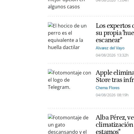
04/08/2026
15:04h
Los expertos c
su propia 'hue
escanear"
Alvarez del Vayo
04/08/2026
13:32h
Apple elimin
Store tras inf
Chema Flores
04/08/2026
08:19h
Alba Pérez, ve
climatización
estamos"