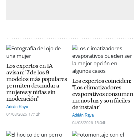
Los expertos en IA
avisan: "7 de los 9
modelos más populares
Los expertos coinciden:
permiten desnudar a
"Los climatizadores
mujeres y niñas sin
evaporativos consumen
moderación"
menos luz y son fáciles
de instalar"
Adrián Raya
04/08/2026
17:12h
Adrián Raya
04/08/2026
15:04h