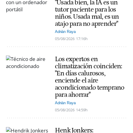
"Usada bien, la IA es un
tutor paciente para los
niños. Usada mal, es un
atajo para no aprender"
Adrián Raya
05/08/2026
17:16h
Los expertos en
climatización coinciden:
"En días calurosos,
enciende el aire
acondicionado temprano
para ahorrar"
Adrián Raya
05/08/2026
14:59h
Henk Jonkers: