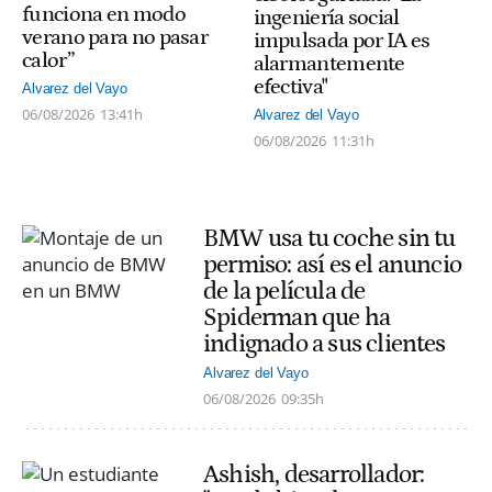
funciona en modo
ingeniería social
verano para no pasar
impulsada por IA es
calor”
alarmantemente
efectiva"
Alvarez del Vayo
06/08/2026
13:41h
Alvarez del Vayo
06/08/2026
11:31h
BMW usa tu coche sin tu
permiso: así es el anuncio
de la película de
Spiderman que ha
indignado a sus clientes
Alvarez del Vayo
06/08/2026
09:35h
Ashish, desarrollador: