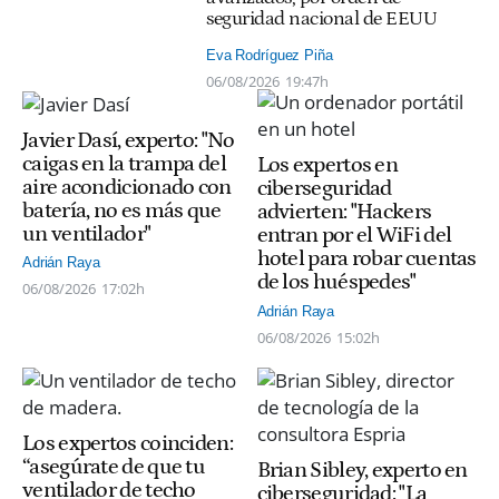
seguridad nacional de EEUU
Eva Rodríguez Piña
06/08/2026
19:47h
Javier Dasí, experto: "No
caigas en la trampa del
Los expertos en
aire acondicionado con
ciberseguridad
batería, no es más que
advierten: "Hackers
un ventilador"
entran por el WiFi del
hotel para robar cuentas
Adrián Raya
de los huéspedes"
06/08/2026
17:02h
Adrián Raya
06/08/2026
15:02h
Los expertos coinciden:
“asegúrate de que tu
Brian Sibley, experto en
ventilador de techo
ciberseguridad: "La