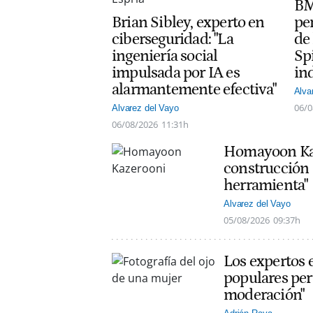
BM
Brian Sibley, experto en
per
ciberseguridad: "La
de 
ingeniería social
Sp
impulsada por IA es
in
alarmantemente efectiva"
Alva
06/0
Alvarez del Vayo
06/08/2026
11:31h
Homayoon Kaze
construcción 
herramienta"
Alvarez del Vayo
05/08/2026
09:37h
Los expertos 
populares per
moderación"