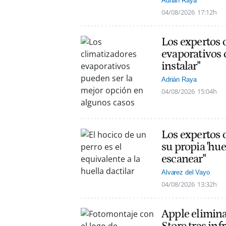
Adrián Raya
04/08/2026
17:12h
Los expertos 
evaporativos 
instalar"
Adrián Raya
04/08/2026
15:04h
Los expertos c
su propia 'hue
escanear"
Alvarez del Vayo
04/08/2026
13:32h
Apple elimin