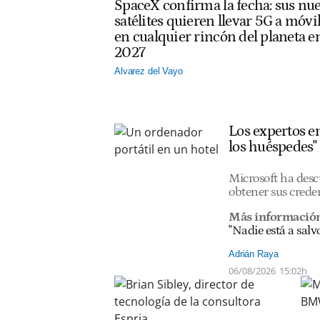
SpaceX confirma la fecha: sus nu
satélites quieren llevar 5G a móvi
en cualquier rincón del planeta e
2027
Alvarez del Vayo
Los expertos en
los huéspedes"
Microsoft ha desc
obtener sus creden
Más información
"Nadie está a salv
Adrián Raya
06/08/2026
15:02h