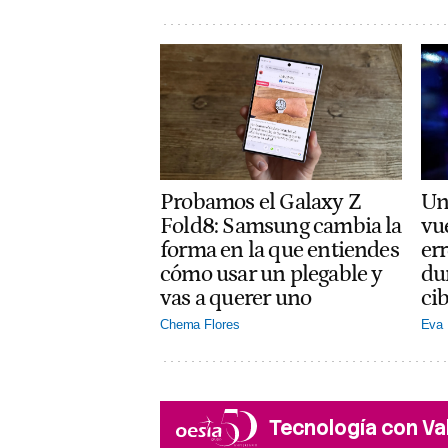
Probamos el Galaxy Z
Un
Fold8: Samsung cambia la
vue
forma en la que entiendes
er
cómo usar un plegable y
du
vas a querer uno
ci
Chema Flores
Eva 
Tecnología con Va