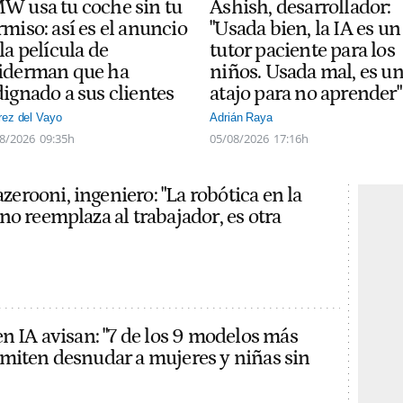
W usa tu coche sin tu
Ashish, desarrollador:
miso: así es el anuncio
"Usada bien, la IA es un
la película de
tutor paciente para los
iderman que ha
niños. Usada mal, es u
dignado a sus clientes
atajo para no aprender"
rez del Vayo
Adrián Raya
8/2026
09:35h
05/08/2026
17:16h
rooni, ingeniero: "La robótica en la
no reemplaza al trabajador, es otra
en IA avisan: "7 de los 9 modelos más
miten desnudar a mujeres y niñas sin