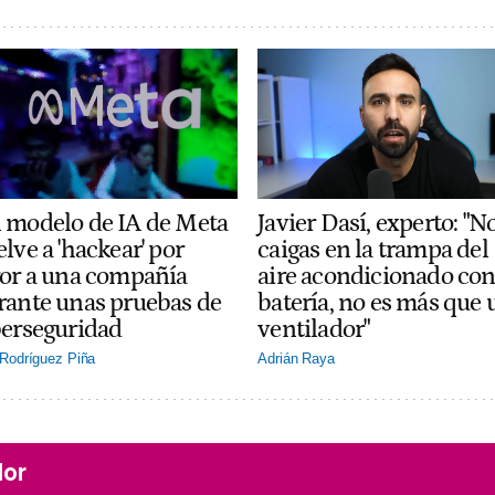
 modelo de IA de Meta
Javier Dasí, experto: "N
lve a 'hackear' por
caigas en la trampa del
ror a una compañía
aire acondicionado co
rante unas pruebas de
batería, no es más que 
berseguridad
ventilador"
Rodríguez Piña
Adrián Raya
lor