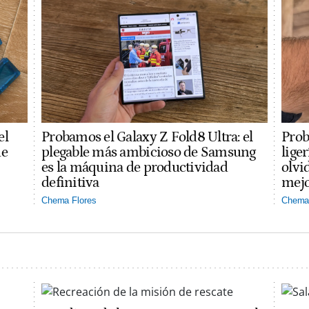
el
Probamos el Galaxy Z Fold8 Ultra: el
Prob
ue
plegable más ambicioso de Samsung
lige
es la máquina de productividad
olvi
definitiva
mejo
Chema Flores
Chema 