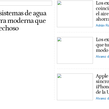
Los ex
coinci
 sistemas de agua
el ai
ahorra
erra moderna que
Adrián R
pechoso
Los ex
que tu
modo v
Alvarez d
Apple
sincro
iPhon
de la 
Alvarez d