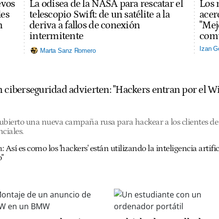
evos
La odisea de la NASA para rescatar el
Los 
les
telescopio Swift: de un satélite a la
acerc
n
deriva a fallos de conexión
"Mej
intermitente
comu
Izan G
Marta Sanz Romero
 ciberseguridad advierten: "Hackers entran por el Wi
ubierto una nueva campaña rusa para hackear a los clientes de 
ciales.
:
Así es como los 'hackers' están utilizando la inteligencia artific
o"