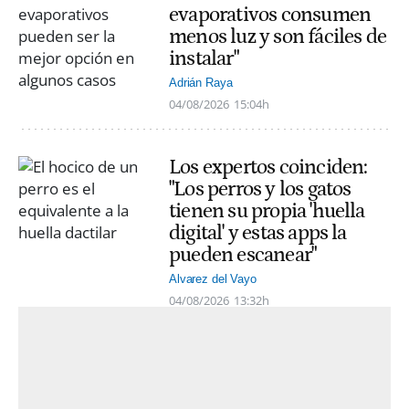
evaporativos consumen
menos luz y son fáciles de
instalar"
Adrián Raya
04/08/2026
15:04h
Los expertos coinciden:
"Los perros y los gatos
tienen su propia 'huella
digital' y estas apps la
pueden escanear"
Alvarez del Vayo
04/08/2026
13:32h