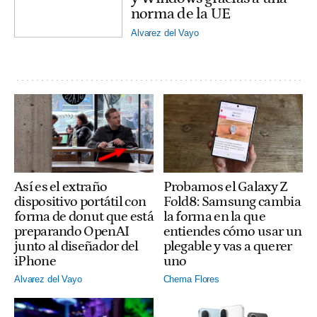
norma de la UE
Alvarez del Vayo
Así es el extraño
Probamos el Galaxy Z
dispositivo portátil con
Fold8: Samsung cambia
forma de donut que está
la forma en la que
preparando OpenAI
entiendes cómo usar un
junto al diseñador del
plegable y vas a querer
iPhone
uno
Alvarez del Vayo
Chema Flores