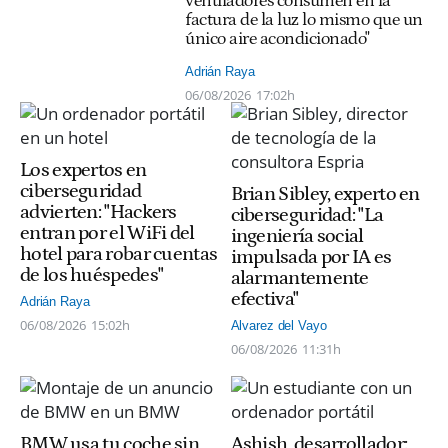
ventiladores consumen en la
factura de la luz lo mismo que un
único aire acondicionado"
Adrián Raya
06/08/2026
17:02h
Los expertos en
ciberseguridad
Brian Sibley, experto en
advierten: "Hackers
ciberseguridad: "La
entran por el WiFi del
ingeniería social
hotel para robar cuentas
impulsada por IA es
de los huéspedes"
alarmantemente
efectiva"
Adrián Raya
06/08/2026
15:02h
Alvarez del Vayo
06/08/2026
11:31h
BMW usa tu coche sin
Ashish, desarrollador: