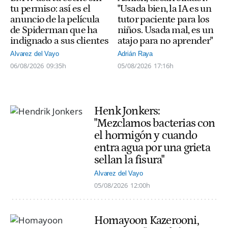
tu permiso: así es el
"Usada bien, la IA es un
anuncio de la película
tutor paciente para los
de Spiderman que ha
niños. Usada mal, es un
indignado a sus clientes
atajo para no aprender"
Alvarez del Vayo
Adrián Raya
06/08/2026
09:35h
05/08/2026
17:16h
Henk Jonkers:
"Mezclamos bacterias con
el hormigón y cuando
entra agua por una grieta
sellan la fisura"
Alvarez del Vayo
05/08/2026
12:00h
Homayoon Kazerooni,