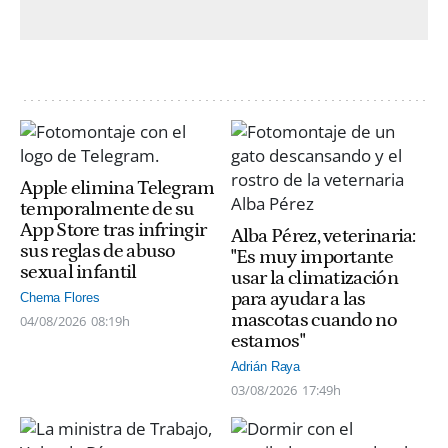
Apple elimina Telegram
temporalmente de su
App Store tras infringir
Alba Pérez, veterinaria:
sus reglas de abuso
"Es muy importante
sexual infantil
usar la climatización
para ayudar a las
Chema Flores
mascotas cuando no
04/08/2026
08:19h
estamos"
Adrián Raya
03/08/2026
17:49h