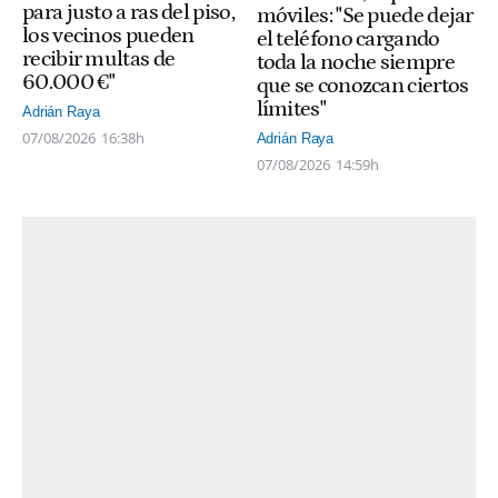
para justo a ras del piso,
móviles: "Se puede dejar
los vecinos pueden
el teléfono cargando
recibir multas de
toda la noche siempre
60.000 €"
que se conozcan ciertos
límites"
Adrián Raya
07/08/2026
16:38h
Adrián Raya
07/08/2026
14:59h