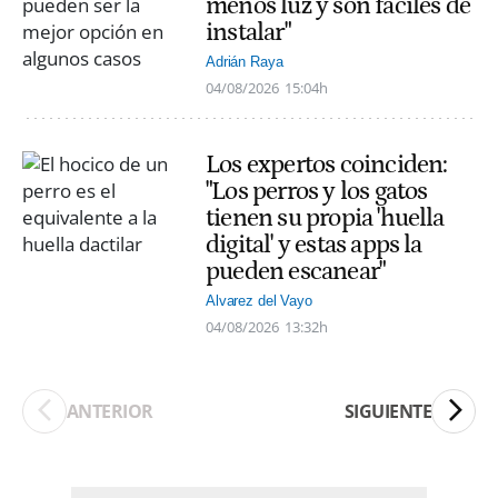
menos luz y son fáciles de
instalar"
Adrián Raya
04/08/2026
15:04h
Los expertos coinciden:
"Los perros y los gatos
tienen su propia 'huella
digital' y estas apps la
pueden escanear"
Alvarez del Vayo
04/08/2026
13:32h
ANTERIOR
SIGUIENTE