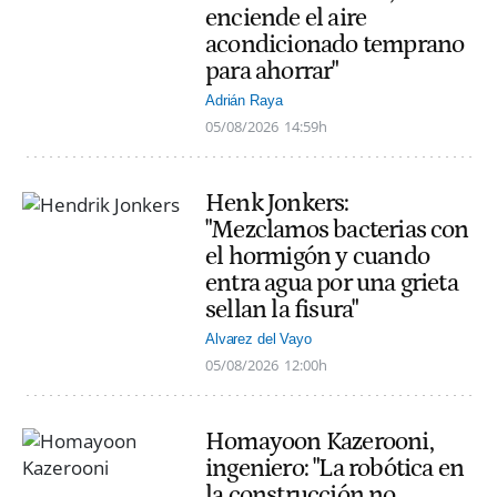
enciende el aire
acondicionado temprano
para ahorrar"
Adrián Raya
05/08/2026
14:59h
Henk Jonkers:
"Mezclamos bacterias con
el hormigón y cuando
entra agua por una grieta
sellan la fisura"
Alvarez del Vayo
05/08/2026
12:00h
Homayoon Kazerooni,
ingeniero: "La robótica en
la construcción no