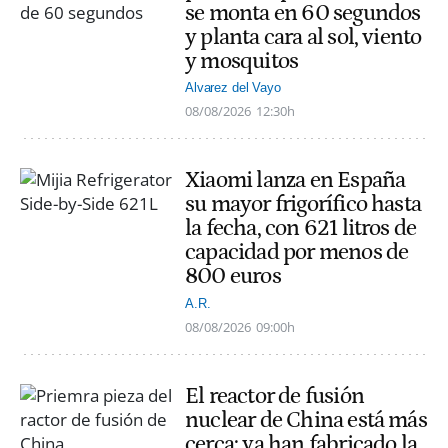
se monta en 60 segundos
y planta cara al sol, viento
y mosquitos
Alvarez del Vayo
08/08/2026
12:30h
Xiaomi lanza en España
su mayor frigorífico hasta
la fecha, con 621 litros de
capacidad por menos de
800 euros
A.R.
08/08/2026
09:00h
El reactor de fusión
nuclear de China está más
cerca: ya han fabricado la