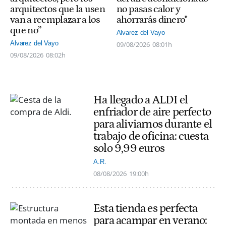
arquitectos que la usen
no pasas calor y
van a reemplazar a los
ahorrarás dinero"
que no”
Alvarez del Vayo
Alvarez del Vayo
09/08/2026
08:01h
09/08/2026
08:02h
Ha llegado a ALDI el
enfriador de aire perfecto
para aliviarnos durante el
trabajo de oficina: cuesta
solo 9,99 euros
A.R.
08/08/2026
19:00h
Esta tienda es perfecta
para acampar en verano: