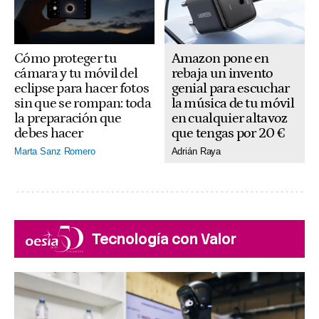
Amazon pone en
Cómo proteger tu
rebaja un invento
cámara y tu móvil del
genial para escuchar
eclipse para hacer fotos
la música de tu móvil
sin que se rompan: toda
en cualquier altavoz
la preparación que
que tengas por 20 €
debes hacer
Adrián Raya
Marta Sanz Romero
Tecnología con Valor