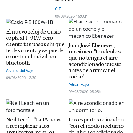
C.F.
09/08/2026
19:00h
El nuevo reloj de Casio
copia al F-91W pero
cuenta tus pasos sin que
Juan José Ebenezer,
te des cuenta y se puede
mecánico: "Lo ideal es
conectar al móvil por
que no tengas el aire
bluetooth
acondicionado puesto
antes de arrancar el
Alvarez del Vayo
coche"
09/08/2026
12:30h
Adrián Raya
09/08/2026
08:03h
Neil Leach: “La IA no va
Los expertos coinciden:
a reemplazar a los
“con el modo nocturno
arquitectos, pero los
del aire acondicionado