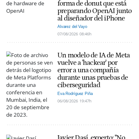
forma de donut que está
preparando OpenAI junto
al diseñador del iPhone
Alvarez del Vayo
07/08/2026
08:46h
Un modelo de IA de Meta
vuelve a 'hackear' por
error a una compañía
durante unas pruebas de
ciberseguridad
Eva Rodríguez Piña
06/08/2026
19:47h
Javier Dasí, experto: "No