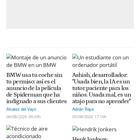
BMW usa tu coche sin
Ashish, desarrollador:
tu permiso: así es el
"Usada bien, la IA es un
anuncio de la película
tutor paciente para los
de Spiderman que ha
niños. Usada mal, es un
indignado a sus clientes
atajo para no aprender"
Alvarez del Vayo
Adrián Raya
06/08/2026
09:35h
05/08/2026
17:16h
Henk Jonkers: