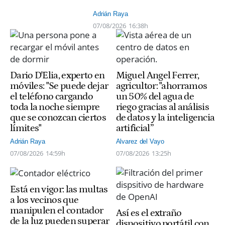
Adrián Raya
07/08/2026
16:38h
Dario D'Elia, experto en
Miguel Angel Ferrer,
móviles: "Se puede dejar
agricultor: "ahorramos
el teléfono cargando
un 50% del agua de
toda la noche siempre
riego gracias al análisis
que se conozcan ciertos
de datos y la inteligencia
límites"
artificial”
Adrián Raya
Alvarez del Vayo
07/08/2026
14:59h
07/08/2026
13:25h
Está en vigor: las multas
a los vecinos que
manipulen el contador
Así es el extraño
de la luz pueden superar
dispositivo portátil con