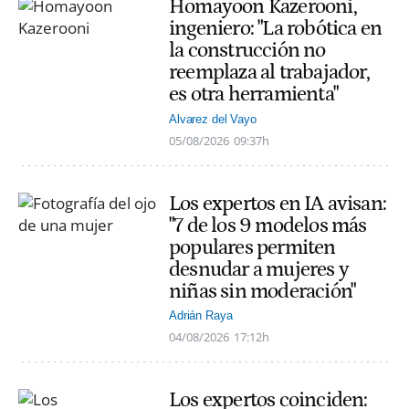
Homayoon Kazerooni,
ingeniero: "La robótica en
la construcción no
reemplaza al trabajador,
es otra herramienta"
Alvarez del Vayo
05/08/2026
09:37h
Los expertos en IA avisan:
"7 de los 9 modelos más
populares permiten
desnudar a mujeres y
niñas sin moderación"
Adrián Raya
04/08/2026
17:12h
Los expertos coinciden: