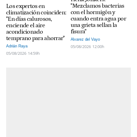
"Mezclamos bacterias
Los expertos en
con el hormigón y
climatización coinciden:
cuando entra agua por
"En días calurosos,
una grieta sellan la
enciende el aire
fisura"
acondicionado
temprano para ahorrar"
Alvarez del Vayo
05/08/2026
12:00h
Adrián Raya
05/08/2026
14:59h