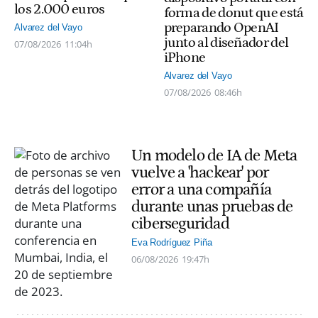
los 2.000 euros
forma de donut que está
preparando OpenAI
Alvarez del Vayo
junto al diseñador del
07/08/2026
11:04h
iPhone
Alvarez del Vayo
07/08/2026
08:46h
Un modelo de IA de Meta
vuelve a 'hackear' por
error a una compañía
durante unas pruebas de
ciberseguridad
Eva Rodríguez Piña
06/08/2026
19:47h