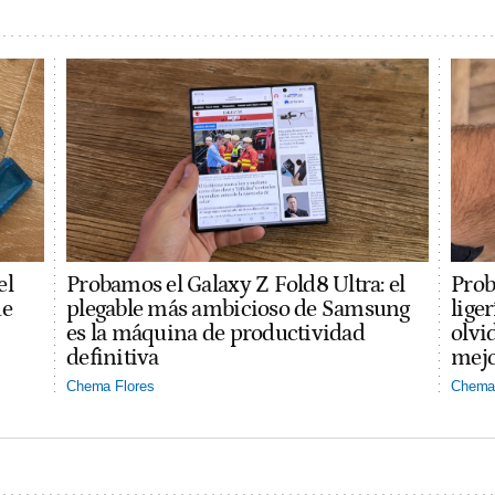
el
Probamos el Galaxy Z Fold8 Ultra: el
Prob
ue
plegable más ambicioso de Samsung
lige
es la máquina de productividad
olvi
definitiva
mejo
Chema Flores
Chema 