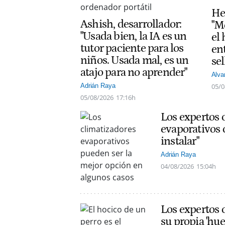
He
Ashish, desarrollador:
"M
"Usada bien, la IA es un
el
tutor paciente para los
ent
niños. Usada mal, es un
sel
atajo para no aprender"
Alva
05/0
Adrián Raya
05/08/2026
17:16h
Los expertos 
evaporativos 
instalar"
Adrián Raya
04/08/2026
15:04h
Los expertos c
su propia 'hue