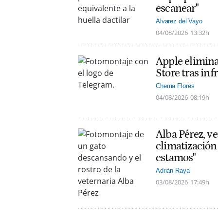
escanear"
Alvarez del Vayo
04/08/2026
13:32h
Apple elimin
Store tras inf
Chema Flores
04/08/2026
08:19h
Alba Pérez, ve
climatización
estamos"
Adrián Raya
03/08/2026
17:49h