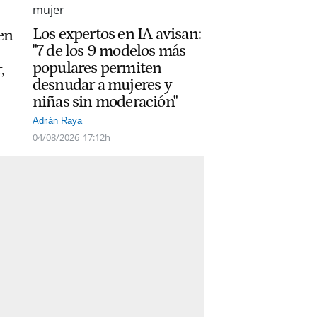
Los expertos en IA avisan:
 en
"7 de los 9 modelos más
populares permiten
,
desnudar a mujeres y
niñas sin moderación"
Adrián Raya
04/08/2026
17:12h