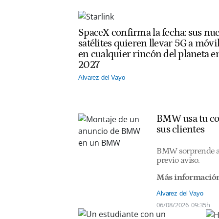
SpaceX confirma la fecha: sus nu
satélites quieren llevar 5G a móvi
en cualquier rincón del planeta e
2027
Alvarez del Vayo
BMW usa tu coc
sus clientes
BMW sorprende a s
previo aviso.
Más informació
Alvarez del Vayo
06/08/2026
09:35h