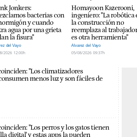
nk Jonkers:
Homayoon Kazerooni,
ezclamos bacterias con
ingeniero: "La robótica
 hormigón y cuando
la construcción no
ra agua por una grieta
reemplaza al trabajador
lan la fisura"
es otra herramienta"
rez del Vayo
Alvarez del Vayo
8/2026
12:00h
05/08/2026
09:37h
coinciden: "Los climatizadores
consumen menos luz y son fáciles de
oinciden: "Los perros y los gatos tienen
lla digital' y estas apps la pueden