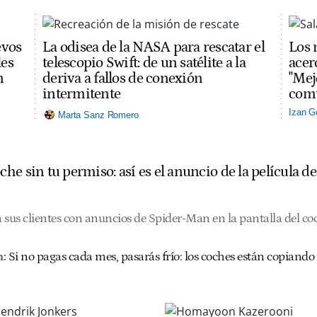
evos
La odisea de la NASA para rescatar el
Los 
les
telescopio Swift: de un satélite a la
acerc
n
deriva a fallos de conexión
"Mej
intermitente
comu
Izan G
Marta Sanz Romero
he sin tu permiso: así es el anuncio de la película 
us clientes con anuncios de Spider-Man en la pantalla del co
n:
Si no pagas cada mes, pasarás frío: los coches están copiando 