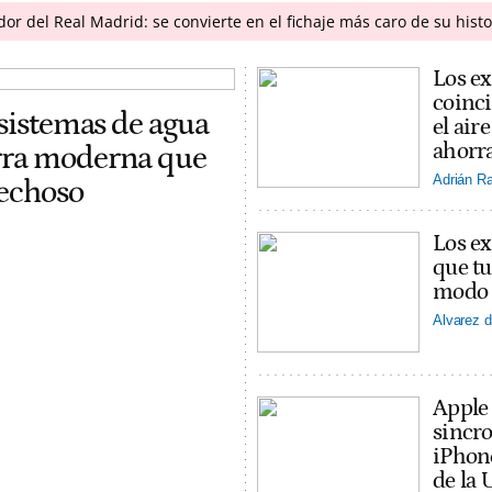
r del Real Madrid: se convierte en el fichaje más caro de su histo
Los ex
coinci
 sistemas de agua
el ai
ahorra
erra moderna que
Adrián R
pechoso
Los ex
que tu
modo v
Alvarez d
Apple
sincro
iPhon
de la 