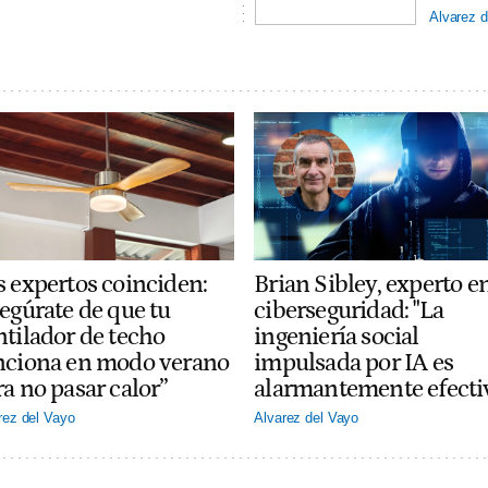
Alvarez d
s expertos coinciden:
Brian Sibley, experto e
segúrate de que tu
ciberseguridad: "La
ntilador de techo
ingeniería social
nciona en modo verano
impulsada por IA es
a no pasar calor”
alarmantemente efecti
rez del Vayo
Alvarez del Vayo