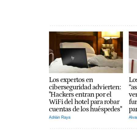
Lo
Los expertos en
“a
ciberseguridad advierten:
ve
"Hackers entran por el
fu
WiFi del hotel para robar
par
cuentas de los huéspedes"
Alva
Adrián Raya