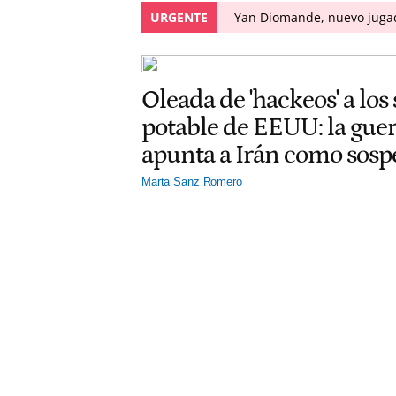
URGENTE
Yan Diomande, nuevo jugado
Oleada de 'hackeos' a los
potable de EEUU: la gu
apunta a Irán como sos
Marta Sanz Romero