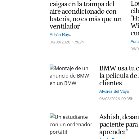
Lo
caigas en la trampa del
ci
aire acondicionado con
"H
batería, no es más que un
Wi
ventilador"
cu
Adrián Raya
06/08/2026
17:02h
Adri
06/0
BMW usa tu co
la película d
clientes
Alvarez del Vayo
06/08/2026
09:35h
Ashish, desarr
paciente para 
aprender"