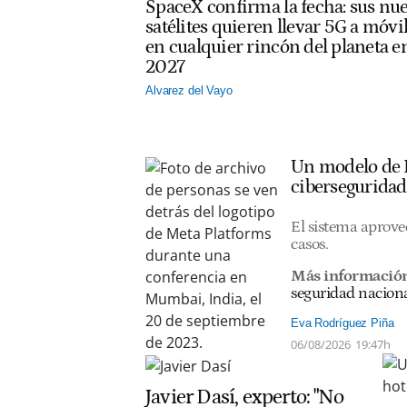
SpaceX confirma la fecha: sus nu
satélites quieren llevar 5G a móvi
en cualquier rincón del planeta e
2027
Alvarez del Vayo
Un modelo de I
ciberseguridad
El sistema aprovec
casos.
Más informació
seguridad nacion
Eva Rodríguez Piña
06/08/2026
19:47h
Javier Dasí, experto: "No