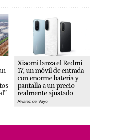
Xiaomi lanza el Redmi
17, un móvil de entrada
un
con enorme batería y
pantalla a un precio
tos
realmente ajustado
al”
Alvarez del Vayo