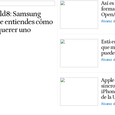
Así es
forma
old8: Samsung
OpenAI
ue entiendes cómo
Alvarez d
 querer uno
Está e
que ma
puede
Alvarez d
Apple
sincro
iPhon
de la 
Alvarez d