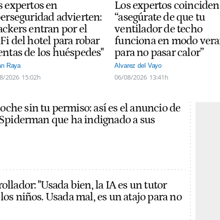
s expertos en
Los expertos coinciden
berseguridad advierten:
“asegúrate de que tu
ackers entran por el
ventilador de techo
Fi del hotel para robar
funciona en modo ver
entas de los huéspedes"
para no pasar calor”
án Raya
Alvarez del Vayo
8/2026
15:02h
06/08/2026
13:41h
che sin tu permiso: así es el anuncio de
e Spiderman que ha indignado a sus
ollador: "Usada bien, la IA es un tutor
los niños. Usada mal, es un atajo para no