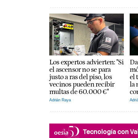
Los expertos advierten: "Si
Dar
el ascensor no se para
mó
justo a ras del piso, los
el
vecinos pueden recibir
la
multas de 60.000 €"
co
Adrián Raya
Adri
Tecnología con Va