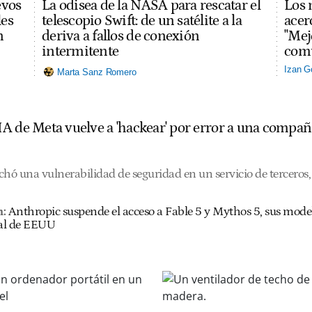
evos
La odisea de la NASA para rescatar el
Los 
les
telescopio Swift: de un satélite a la
acerc
n
deriva a fallos de conexión
"Mej
intermitente
comu
Izan G
Marta Sanz Romero
A de Meta vuelve a 'hackear' por error a una compañ
hó una vulnerabilidad de seguridad en un servicio de terceros, 
n:
Anthropic suspende el acceso a Fable 5 y Mythos 5, sus mode
al de EEUU