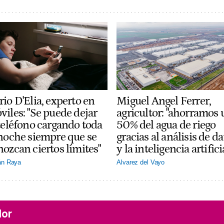
io D'Elia, experto en
Miguel Angel Ferrer,
viles: "Se puede dejar
agricultor: "ahorramos 
 teléfono cargando toda
50% del agua de riego
 noche siempre que se
gracias al análisis de da
nozcan ciertos límites"
y la inteligencia artifici
án Raya
Alvarez del Vayo
lor