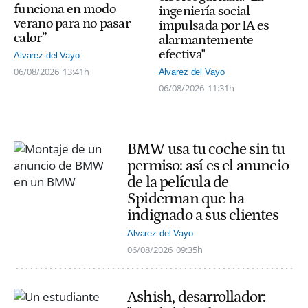
funciona en modo
ingeniería social
verano para no pasar
impulsada por IA es
calor”
alarmantemente
efectiva"
Alvarez del Vayo
06/08/2026
13:41h
Alvarez del Vayo
06/08/2026
11:31h
BMW usa tu coche sin tu
permiso: así es el anuncio
de la película de
Spiderman que ha
indignado a sus clientes
Alvarez del Vayo
06/08/2026
09:35h
Ashish, desarrollador: