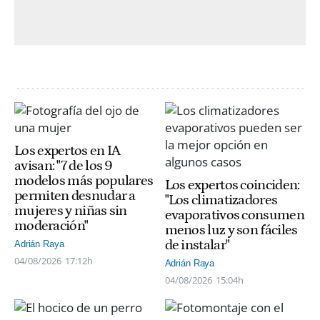
Los expertos en IA
avisan: "7 de los 9
modelos más populares
Los expertos coinciden:
permiten desnudar a
"Los climatizadores
mujeres y niñas sin
evaporativos consumen
moderación"
menos luz y son fáciles
de instalar"
Adrián Raya
04/08/2026
17:12h
Adrián Raya
04/08/2026
15:04h