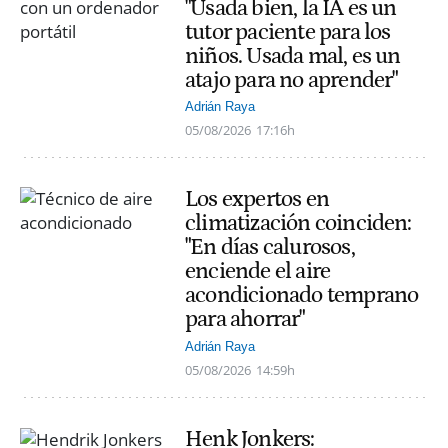
"Usada bien, la IA es un
tutor paciente para los
niños. Usada mal, es un
atajo para no aprender"
Adrián Raya
05/08/2026
17:16h
Los expertos en
climatización coinciden:
"En días calurosos,
enciende el aire
acondicionado temprano
para ahorrar"
Adrián Raya
05/08/2026
14:59h
Henk Jonkers: