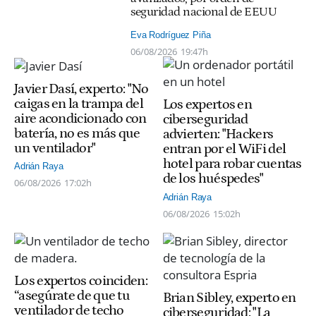
seguridad nacional de EEUU
Eva Rodríguez Piña
06/08/2026
19:47h
Javier Dasí, experto: "No
caigas en la trampa del
Los expertos en
aire acondicionado con
ciberseguridad
batería, no es más que
advierten: "Hackers
un ventilador"
entran por el WiFi del
hotel para robar cuentas
Adrián Raya
de los huéspedes"
06/08/2026
17:02h
Adrián Raya
06/08/2026
15:02h
Los expertos coinciden:
“asegúrate de que tu
Brian Sibley, experto en
ventilador de techo
ciberseguridad: "La