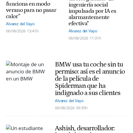
funciona en modo
ingeniería social
verano para no pasar
impulsada por IA es
calor”
alarmantemente
efectiva"
Alvarez del Vayo
06/08/2026
13:41h
Alvarez del Vayo
06/08/2026
11:31h
BMW usa tu coche sin tu
permiso: así es el anuncio
de la película de
Spiderman que ha
indignado a sus clientes
Alvarez del Vayo
06/08/2026
09:35h
Ashish, desarrollador: