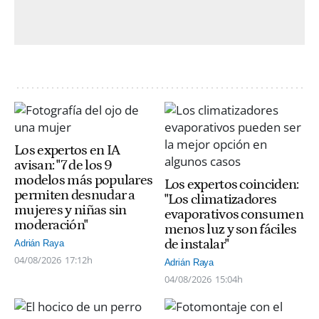
Los expertos en IA
avisan: "7 de los 9
modelos más populares
Los expertos coinciden:
permiten desnudar a
"Los climatizadores
mujeres y niñas sin
evaporativos consumen
moderación"
menos luz y son fáciles
de instalar"
Adrián Raya
04/08/2026
17:12h
Adrián Raya
04/08/2026
15:04h