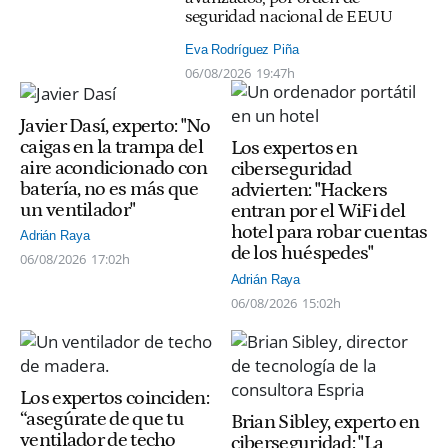
seguridad nacional de EEUU
Eva Rodríguez Piña
06/08/2026
19:47h
Javier Dasí, experto: "No
caigas en la trampa del
Los expertos en
aire acondicionado con
ciberseguridad
batería, no es más que
advierten: "Hackers
un ventilador"
entran por el WiFi del
hotel para robar cuentas
Adrián Raya
de los huéspedes"
06/08/2026
17:02h
Adrián Raya
06/08/2026
15:02h
Los expertos coinciden:
“asegúrate de que tu
Brian Sibley, experto en
ventilador de techo
ciberseguridad: "La