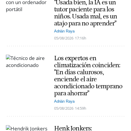
"Usada bien, la IA es un
tutor paciente para los
niños. Usada mal, es un
atajo para no aprender"
Adrián Raya
05/08/2026
17:16h
Los expertos en
climatización coinciden:
"En días calurosos,
enciende el aire
acondicionado temprano
para ahorrar"
Adrián Raya
05/08/2026
14:59h
Henk Jonkers: