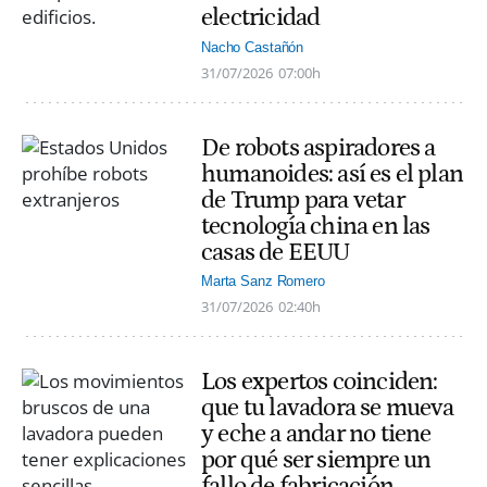
electricidad
Nacho Castañón
31/07/2026
07:00h
De robots aspiradores a
humanoides: así es el plan
de Trump para vetar
tecnología china en las
casas de EEUU
Marta Sanz Romero
31/07/2026
02:40h
Los expertos coinciden:
que tu lavadora se mueva
y eche a andar no tiene
por qué ser siempre un
fallo de fabricación