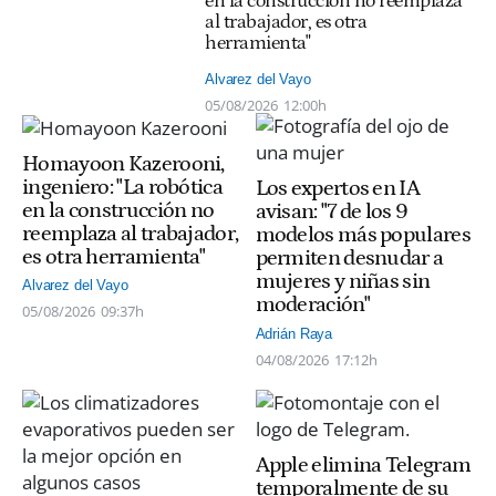
en la construcción no reemplaza
al trabajador, es otra
herramienta"
Alvarez del Vayo
05/08/2026
12:00h
Homayoon Kazerooni,
ingeniero: "La robótica
Los expertos en IA
en la construcción no
avisan: "7 de los 9
reemplaza al trabajador,
modelos más populares
es otra herramienta"
permiten desnudar a
mujeres y niñas sin
Alvarez del Vayo
moderación"
05/08/2026
09:37h
Adrián Raya
04/08/2026
17:12h
Apple elimina Telegram
temporalmente de su