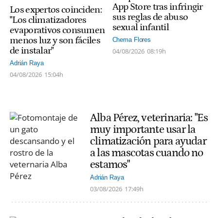
App Store tras infringir
Los expertos coinciden:
sus reglas de abuso
"Los climatizadores
sexual infantil
evaporativos consumen
menos luz y son fáciles
Chema Flores
de instalar"
04/08/2026
08:19h
Adrián Raya
04/08/2026
15:04h
Alba Pérez, veterinaria: "Es
muy importante usar la
climatización para ayudar
a las mascotas cuando no
estamos"
Adrián Raya
03/08/2026
17:49h