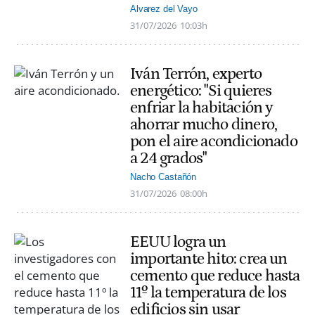
Alvarez del Vayo
31/07/2026
10:03h
Iván Terrón, experto
energético: "Si quieres
enfriar la habitación y
ahorrar mucho dinero,
pon el aire acondicionado
a 24 grados"
Nacho Castañón
31/07/2026
08:00h
EEUU logra un
importante hito: crea un
cemento que reduce hasta
11º la temperatura de los
edificios sin usar