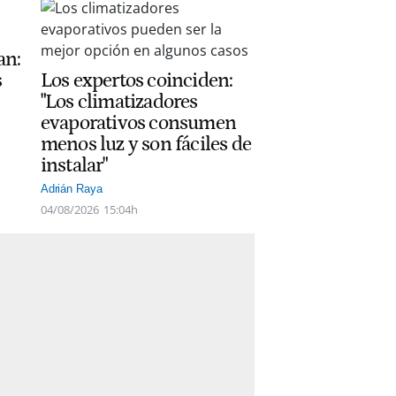
an:
s
Los expertos coinciden:
"Los climatizadores
evaporativos consumen
menos luz y son fáciles de
instalar"
Adrián Raya
04/08/2026
15:04h