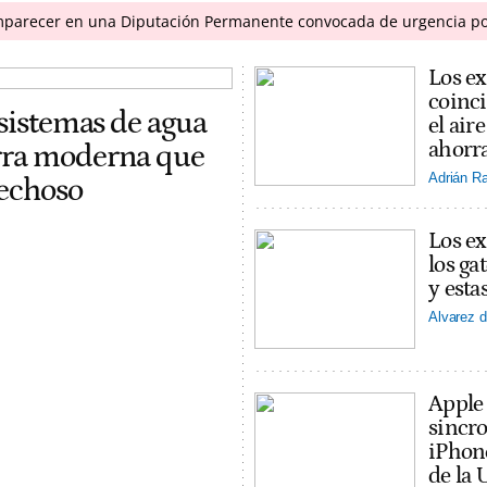
mparecer en una Diputación Permanente convocada de urgencia por 
Los ex
coinci
 sistemas de agua
el ai
ahorra
erra moderna que
Adrián R
pechoso
Los ex
los ga
y esta
Alvarez d
Apple
sincro
iPhon
de la 