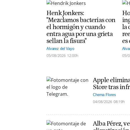
Henk Jonkers:
Ho
"Mezclamos bacterias con
ing
el hormigón y cuando
la
entra agua por una grieta
re
sellan la fisura"
es
Alvarez del Vayo
Alva
05/08/2026
12:00h
05/0
Apple elimin
Store tras inf
Chema Flores
04/08/2026
08:19h
Alba Pérez, ve