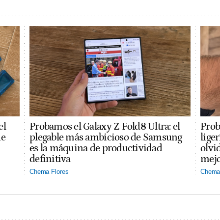
el
Probamos el Galaxy Z Fold8 Ultra: el
Prob
ue
plegable más ambicioso de Samsung
lige
es la máquina de productividad
olvi
definitiva
mejo
Chema Flores
Chema 