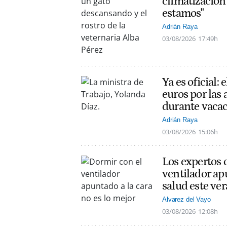
climatización
estamos"
Adrián Raya
03/08/2026
17:49h
Ya es oficial
euros por las 
durante vaca
Adrián Raya
03/08/2026
15:06h
Los expertos 
ventilador apu
salud este ve
Alvarez del Vayo
03/08/2026
12:08h