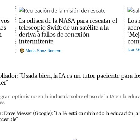
evos
La odisea de la NASA para rescatar el
Los 
les
telescopio Swift: de un satélite a la
acerc
n
deriva a fallos de conexión
"Mej
intermitente
comu
Izan G
Marta Sanz Romero
llador: "Usada bien, la IA es un tutor paciente para lo
er"
gran optimismo en la industria sobre el uso de la IA en la educ
es.
:
Dave Messer (Google): "La IA está cambiando la educación; 
cesible"