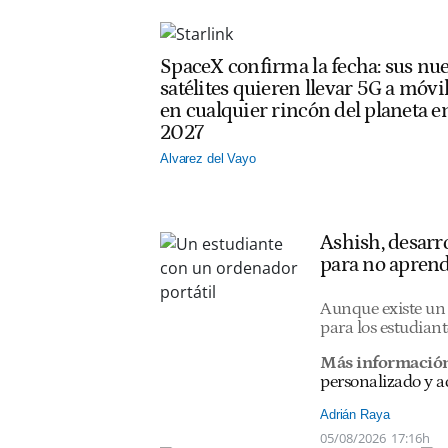
SpaceX confirma la fecha: sus nu
satélites quieren llevar 5G a móvi
en cualquier rincón del planeta e
2027
Alvarez del Vayo
Ashish, desarro
para no aprend
Aunque existe un 
para los estudiant
Más información
personalizado y ac
Adrián Raya
05/08/2026
17:16h