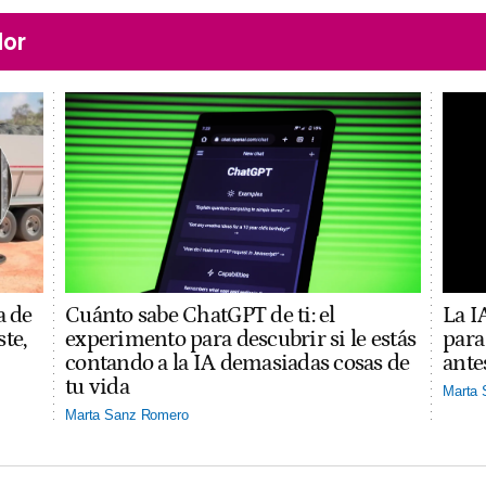
lor
a de
Cuánto sabe ChatGPT de ti: el
La I
ste,
experimento para descubrir si le estás
para
contando a la IA demasiadas cosas de
ante
tu vida
Marta
Marta Sanz Romero