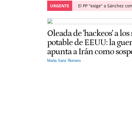
URGENTE
El PP "exige" a Sánchez co
Oleada de 'hackeos' a los
potable de EEUU: la gu
apunta a Irán como sos
Marta Sanz Romero