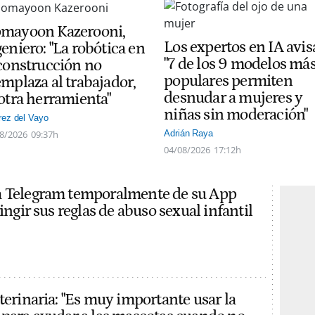
mayoon Kazerooni,
Los expertos en IA avis
eniero: "La robótica en
"7 de los 9 modelos má
 construcción no
populares permiten
emplaza al trabajador,
desnudar a mujeres y
 otra herramienta"
niñas sin moderación"
rez del Vayo
8/2026
09:37h
Adrián Raya
04/08/2026
17:12h
a Telegram temporalmente de su App
ringir sus reglas de abuso sexual infantil
terinaria: "Es muy importante usar la