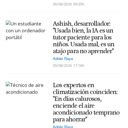
06/08/2026
09:35h
Ashish, desarrollador:
"Usada bien, la IA es un
tutor paciente para los
niños. Usada mal, es un
atajo para no aprender"
Adrián Raya
05/08/2026
17:16h
Los expertos en
climatización coinciden:
"En días calurosos,
enciende el aire
acondicionado temprano
para ahorrar"
Adrián Raya