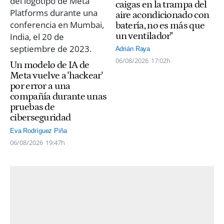
caigas en la trampa del
aire acondicionado con
batería, no es más que
un ventilador"
Adrián Raya
06/08/2026
17:02h
Un modelo de IA de
Meta vuelve a 'hackear'
por error a una
compañía durante unas
pruebas de
ciberseguridad
Eva Rodríguez Piña
06/08/2026
19:47h