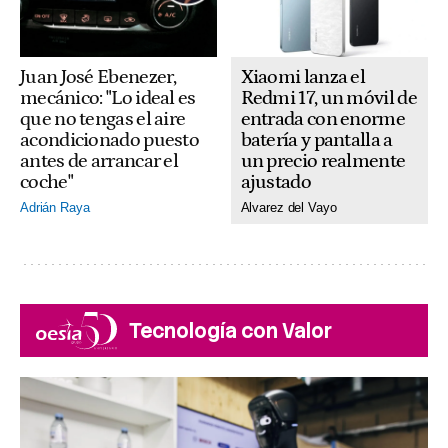
Xiaomi lanza el
Juan José Ebenezer,
Redmi 17, un móvil de
mecánico: "Lo ideal es
entrada con enorme
que no tengas el aire
batería y pantalla a
acondicionado puesto
un precio realmente
antes de arrancar el
ajustado
coche"
Alvarez del Vayo
Adrián Raya
Tecnología con Valor