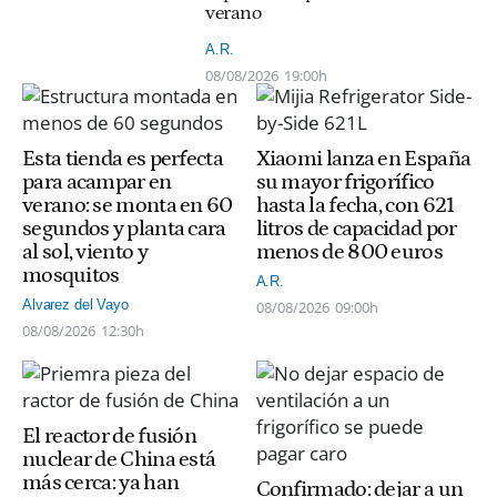
verano
A.R.
08/08/2026
19:00h
Esta tienda es perfecta
Xiaomi lanza en España
para acampar en
su mayor frigorífico
verano: se monta en 60
hasta la fecha, con 621
segundos y planta cara
litros de capacidad por
al sol, viento y
menos de 800 euros
mosquitos
A.R.
Alvarez del Vayo
08/08/2026
09:00h
08/08/2026
12:30h
El reactor de fusión
nuclear de China está
más cerca: ya han
Confirmado: dejar a un