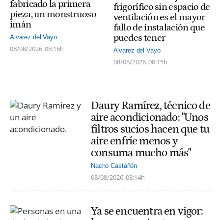
fabricado la primera
frigorífico sin espacio de
pieza, un monstruoso
ventilación es el mayor
imán
fallo de instalación que
puedes tener
Alvarez del Vayo
08/08/2026
08:16h
Alvarez del Vayo
08/08/2026
08:15h
Daury Ramírez, técnico de
aire acondicionado: "Unos
filtros sucios hacen que tu
aire enfríe menos y
consuma mucho más"
Nacho Castañón
08/08/2026
08:14h
Ya se encuentra en vigor: