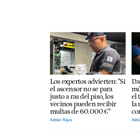
Los expertos advierten: "Si
Dar
el ascensor no se para
mó
justo a ras del piso, los
el
vecinos pueden recibir
la
multas de 60.000 €"
co
Adrián Raya
Adri