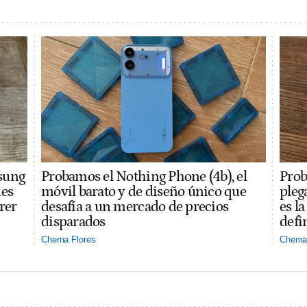
sung
Probamos el Nothing Phone (4b), el
Prob
des
móvil barato y de diseño único que
pleg
rer
desafía a un mercado de precios
es l
disparados
defi
Chema Flores
Chema 