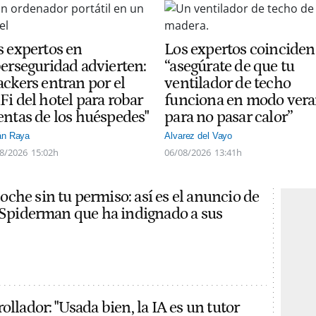
s expertos en
Los expertos coinciden
berseguridad advierten:
“asegúrate de que tu
ackers entran por el
ventilador de techo
Fi del hotel para robar
funciona en modo ver
entas de los huéspedes"
para no pasar calor”
án Raya
Alvarez del Vayo
8/2026
15:02h
06/08/2026
13:41h
che sin tu permiso: así es el anuncio de
e Spiderman que ha indignado a sus
ollador: "Usada bien, la IA es un tutor