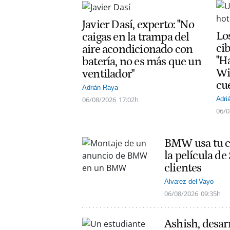
Javier Dasí, experto: "No
Lo
caigas en la trampa del
ci
aire acondicionado con
"H
batería, no es más que un
Wi
ventilador"
cu
Adrián Raya
06/08/2026
17:02h
Adri
06/0
BMW usa tu co
la película d
clientes
Alvarez del Vayo
06/08/2026
09:35h
Ashish, desarr