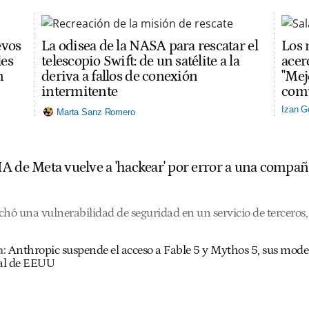
evos
La odisea de la NASA para rescatar el
Los 
les
telescopio Swift: de un satélite a la
acerc
n
deriva a fallos de conexión
"Mej
intermitente
comu
Izan G
Marta Sanz Romero
A de Meta vuelve a 'hackear' por error a una compañ
hó una vulnerabilidad de seguridad en un servicio de terceros, 
n:
Anthropic suspende el acceso a Fable 5 y Mythos 5, sus mode
al de EEUU