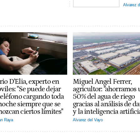
Alvarez d
io D'Elia, experto en
Miguel Angel Ferrer,
viles: "Se puede dejar
agricultor: "ahorramos 
 teléfono cargando toda
50% del agua de riego
 noche siempre que se
gracias al análisis de da
nozcan ciertos límites"
y la inteligencia artifici
án Raya
Alvarez del Vayo