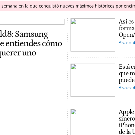
a semana en la que conquistó nuevos máximos históricos por enci
Así es
forma
old8: Samsung
OpenAI
ue entiendes cómo
Alvarez d
 querer uno
Está e
que ma
puede
Alvarez d
Apple
sincro
iPhon
de la 