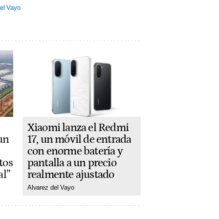
el Vayo
Xiaomi lanza el Redmi
17, un móvil de entrada
un
con enorme batería y
pantalla a un precio
tos
realmente ajustado
al”
Alvarez del Vayo