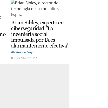
:
Brian Sibley, experto en
ciberseguridad: "La
ano
ingeniería social
impulsada por IA es
alarmantemente efectiva"
Alvarez del Vayo
06/08/2026
11:31h