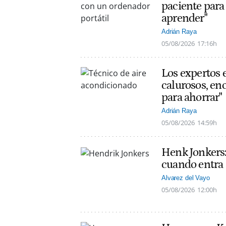
paciente para 
aprender"
Adrián Raya
05/08/2026
17:16h
Los expertos 
calurosos, en
para ahorrar"
Adrián Raya
05/08/2026
14:59h
Henk Jonkers:
cuando entra a
Alvarez del Vayo
05/08/2026
12:00h