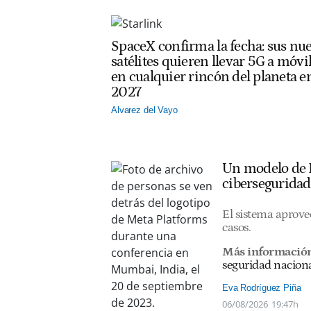
SpaceX confirma la fecha: sus nu
satélites quieren llevar 5G a móvi
en cualquier rincón del planeta e
2027
Alvarez del Vayo
Un modelo de I
ciberseguridad
El sistema aprovec
casos.
Más informació
seguridad nacion
Eva Rodríguez Piña
06/08/2026
19:47h