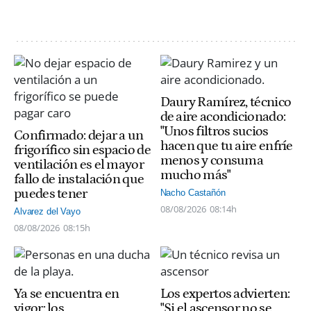
Daury Ramírez, técnico
de aire acondicionado:
"Unos filtros sucios
Confirmado: dejar a un
hacen que tu aire enfríe
frigorífico sin espacio de
menos y consuma
ventilación es el mayor
mucho más"
fallo de instalación que
puedes tener
Nacho Castañón
08/08/2026
08:14h
Alvarez del Vayo
08/08/2026
08:15h
Ya se encuentra en
Los expertos advierten:
vigor: los
"Si el ascensor no se