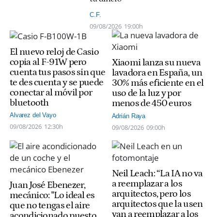
C.F.
09/08/2026
19:00h
El nuevo reloj de Casio
copia al F-91W pero
Xiaomi lanza su nueva
cuenta tus pasos sin que
lavadora en España, un
te des cuenta y se puede
30% más eficiente en el
conectar al móvil por
uso de la luz y por
bluetooth
menos de 450 euros
Alvarez del Vayo
Adrián Raya
09/08/2026
12:30h
09/08/2026
09:00h
Neil Leach: “La IA no va
a reemplazar a los
Juan José Ebenezer,
arquitectos, pero los
mecánico: "Lo ideal es
arquitectos que la usen
que no tengas el aire
van a reemplazar a los
acondicionado puesto