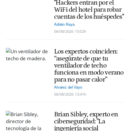
"Hackers entran por el
WiFi del hotel para robar
cuentas de los huéspedes"
Adrián Raya
06/08/2026
15:02h
Los expertos coinciden:
“asegúrate de que tu
ventilador de techo
funciona en modo verano
para no pasar calor”
Alvarez del Vayo
06/08/2026
13:41h
Brian Sibley, experto en
ciberseguridad: "La
ingeniería social