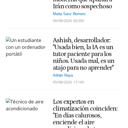
Irán como sospechoso
Marta Sanz Romero
06/08/2026
06:30h
Ashish, desarrollador:
"Usada bien, la IA es un
tutor paciente para los
niños. Usada mal, es un
atajo para no aprender"
Adrián Raya
05/08/2026
17:16h
Los expertos en
climatización coinciden:
"En días calurosos,
enciende el aire