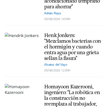
acondicionado temprano
para ahorrar"
Adrián Raya
05/08/2026
14:59h
Henk Jonkers:
"Mezclamos bacterias con
el hormigón y cuando
entra agua por una grieta
sellan la fisura"
Alvarez del Vayo
05/08/2026
12:00h
Homayoon Kazerooni,
ingeniero: "La robótica en
la construcción no
reemplaza al trabajador,