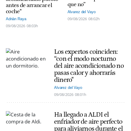
que no”
antes de arrancar el
coche"
Alvarez del Vayo
09/08/2026
08:02h
Adrián Raya
09/08/2026
08:03h
Los expertos coinciden:
“con el modo nocturno
del aire acondicionado no
pasas calor y ahorrarás
dinero"
Alvarez del Vayo
09/08/2026
08:01h
Ha llegado a ALDI el
enfriador de aire perfecto
para aliviarnos durante el