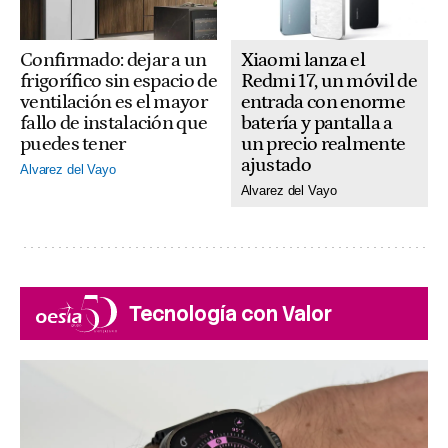
Confirmado: dejar a un
Xiaomi lanza el
frigorífico sin espacio de
Redmi 17, un móvil de
ventilación es el mayor
entrada con enorme
fallo de instalación que
batería y pantalla a
puedes tener
un precio realmente
ajustado
Alvarez del Vayo
Alvarez del Vayo
Tecnología con Valor