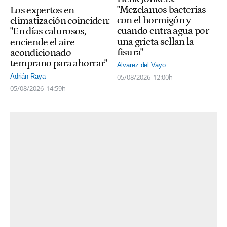
"Mezclamos bacterias
Los expertos en
con el hormigón y
climatización coinciden:
cuando entra agua por
"En días calurosos,
una grieta sellan la
enciende el aire
fisura"
acondicionado
temprano para ahorrar"
Alvarez del Vayo
05/08/2026
12:00h
Adrián Raya
05/08/2026
14:59h