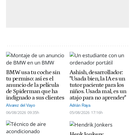
BMW usa tu coche sin
Ashish, desarrollador:
tu permiso: así es el
"Usada bien, la IA es un
anuncio de la película
tutor paciente para los
de Spiderman que ha
niños. Usada mal, es un
indignado a sus clientes
atajo para no aprender"
Alvarez del Vayo
Adrián Raya
06/08/2026
09:35h
05/08/2026
17:16h
Henk Jonkers: