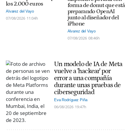
los 2.000 euros
forma de donut que está
preparando OpenAI
Alvarez del Vayo
junto al diseñador del
07/08/2026
11:04h
iPhone
Alvarez del Vayo
07/08/2026
08:46h
Un modelo de IA de Meta
vuelve a 'hackear' por
error a una compañía
durante unas pruebas de
ciberseguridad
Eva Rodríguez Piña
06/08/2026
19:47h