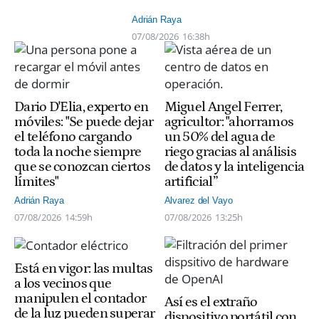
Adrián Raya
07/08/2026
16:38h
Dario D'Elia, experto en
Miguel Angel Ferrer,
móviles: "Se puede dejar
agricultor: "ahorramos
el teléfono cargando
un 50% del agua de
toda la noche siempre
riego gracias al análisis
que se conozcan ciertos
de datos y la inteligencia
límites"
artificial”
Adrián Raya
Alvarez del Vayo
07/08/2026
14:59h
07/08/2026
13:25h
Está en vigor: las multas
a los vecinos que
manipulen el contador
Así es el extraño
de la luz pueden superar
dispositivo portátil con