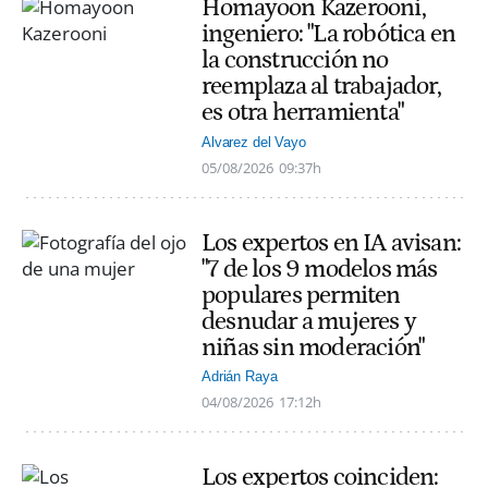
Homayoon Kazerooni,
ingeniero: "La robótica en
la construcción no
reemplaza al trabajador,
es otra herramienta"
Alvarez del Vayo
05/08/2026
09:37h
Los expertos en IA avisan:
"7 de los 9 modelos más
populares permiten
desnudar a mujeres y
niñas sin moderación"
Adrián Raya
04/08/2026
17:12h
Los expertos coinciden: