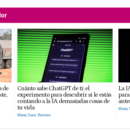
lor
a de
Cuánto sabe ChatGPT de ti: el
La I
ste,
experimento para descubrir si le estás
para
contando a la IA demasiadas cosas de
ante
tu vida
Marta
Marta Sanz Romero