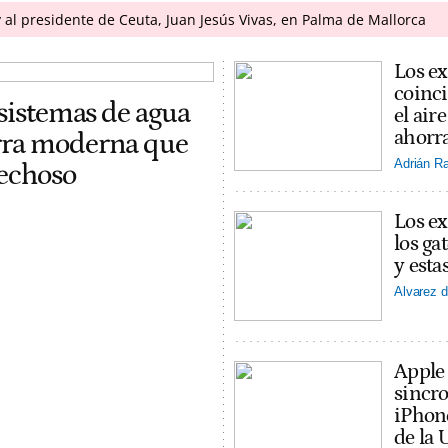
oy al presidente de Ceuta, Juan Jesús Vivas, en Palma de Mallorca
Los ex
coinci
 sistemas de agua
el ai
ahorra
erra moderna que
Adrián R
pechoso
Los ex
los ga
y esta
Alvarez d
Apple
sincro
iPhon
de la 