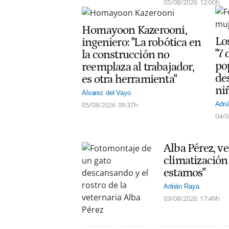
05/08/2026
12:00h
Homayoon Kazerooni,
Lo
ingeniero: "La robótica en
"7
la construcción no
po
reemplaza al trabajador,
de
es otra herramienta"
ni
Alvarez del Vayo
05/08/2026
09:37h
Adri
04/0
Alba Pérez, ve
climatización
estamos"
Adrián Raya
03/08/2026
17:49h