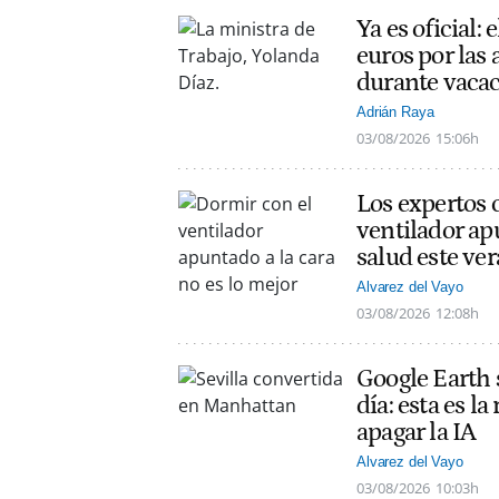
Ya es oficial
euros por las 
durante vaca
Adrián Raya
03/08/2026
15:06h
Los expertos 
ventilador apu
salud este ve
Alvarez del Vayo
03/08/2026
12:08h
Google Earth 
día: esta es l
apagar la IA
Alvarez del Vayo
03/08/2026
10:03h