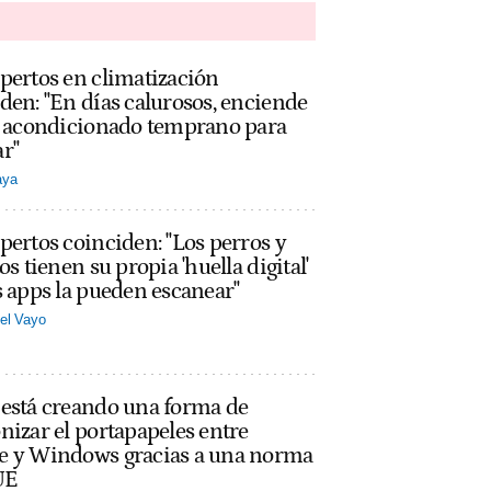
pertos en climatización
den: "En días calurosos, enciende
re acondicionado temprano para
r"
aya
pertos coinciden: "Los perros y
tos tienen su propia 'huella digital'
s apps la pueden escanear"
el Vayo
 está creando una forma de
nizar el portapapeles entre
e y Windows gracias a una norma
UE