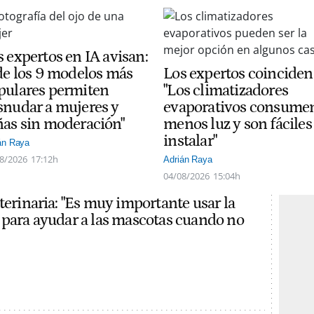
s expertos en IA avisan:
 de los 9 modelos más
Los expertos coinciden
pulares permiten
"Los climatizadores
snudar a mujeres y
evaporativos consume
ñas sin moderación"
menos luz y son fáciles
instalar"
án Raya
8/2026
17:12h
Adrián Raya
04/08/2026
15:04h
terinaria: "Es muy importante usar la
 para ayudar a las mascotas cuando no