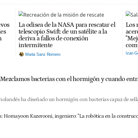
evos
La odisea de la NASA para rescatar el
Los 
les
telescopio Swift: de un satélite a la
acerc
n
deriva a fallos de conexión
"Mej
intermitente
comu
Izan G
Marta Sanz Romero
"Mezclamos bacterias con el hormigón y cuando entra 
olandés ha diseñado un hormigón con bacterias capaz de sellar
n:
Homayoon Kazerooni, ingeniero: "La robótica en la construcci