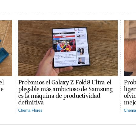
el
Probamos el Galaxy Z Fold8 Ultra: el
Prob
ue
plegable más ambicioso de Samsung
lige
es la máquina de productividad
olvi
definitiva
mejo
Chema Flores
Chema 