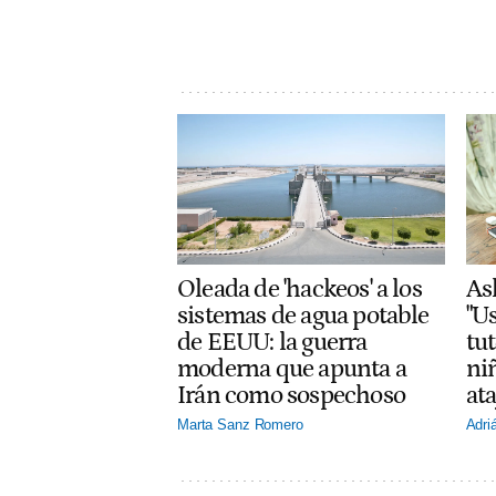
Oleada de 'hackeos' a los
As
sistemas de agua potable
"Us
de EEUU: la guerra
tut
moderna que apunta a
ni
Irán como sospechoso
at
Marta Sanz Romero
Adri