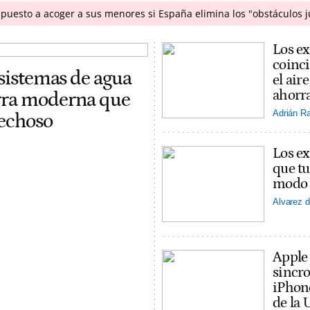
puesto a acoger a sus menores si España elimina los "obstáculos j
Los ex
coinci
 sistemas de agua
el ai
ahorra
erra moderna que
Adrián R
pechoso
Los ex
que tu
modo v
Alvarez d
Apple
sincro
iPhon
de la 