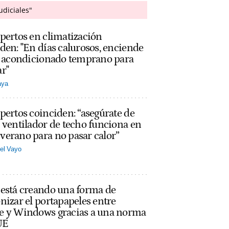
udiciales"
pertos en climatización
den: "En días calurosos, enciende
re acondicionado temprano para
r"
aya
pertos coinciden: “asegúrate de
 ventilador de techo funciona en
erano para no pasar calor”
el Vayo
 está creando una forma de
nizar el portapapeles entre
e y Windows gracias a una norma
UE