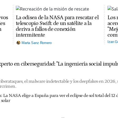
evos
La odisea de la NASA para rescatar el
Los 
les
telescopio Swift: de un satélite a la
acerc
n
deriva a fallos de conexión
"Mej
intermitente
comu
Izan G
Marta Sanz Romero
experto en ciberseguridad: "La ingeniería social imp
 ciberataques, el malware indetectable y los deepfakes en 2026
ercrimen.
n:
La NASA elige a España para ver el eclipse de sol total del 1
 solar