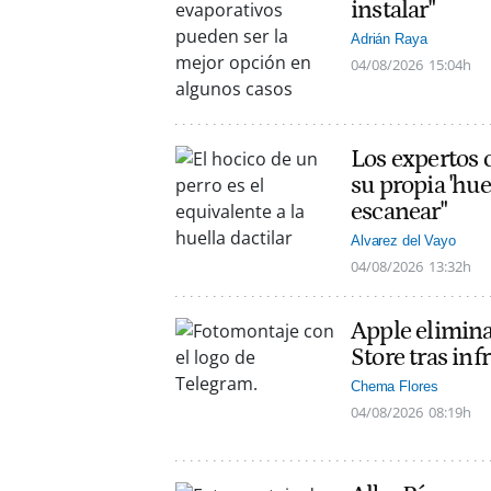
instalar"
Adrián Raya
04/08/2026
15:04h
Los expertos c
su propia 'hue
escanear"
Alvarez del Vayo
04/08/2026
13:32h
Apple elimin
Store tras inf
Chema Flores
04/08/2026
08:19h