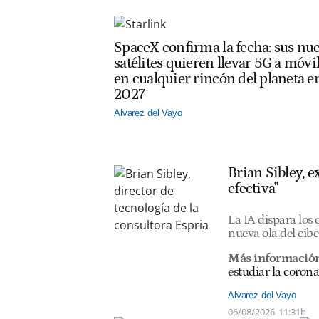
SpaceX confirma la fecha: sus nu
satélites quieren llevar 5G a móvi
en cualquier rincón del planeta e
2027
Alvarez del Vayo
Brian Sibley, 
efectiva"
La IA dispara los
nueva ola del cib
Más informació
estudiar la corona
Alvarez del Vayo
06/08/2026
11:31h