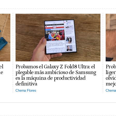
el
Probamos el Galaxy Z Fold8 Ultra: el
Prob
ue
plegable más ambicioso de Samsung
lige
es la máquina de productividad
olvi
definitiva
mejo
Chema Flores
Chema 