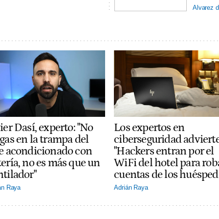
Alvarez d
ier Dasí, experto: "No
Los expertos en
gas en la trampa del
ciberseguridad adviert
re acondicionado con
"Hackers entran por el
tería, no es más que un
WiFi del hotel para rob
ntilador"
cuentas de los huésped
án Raya
Adrián Raya