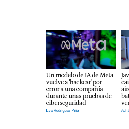
Un modelo de IA de Meta
Jav
vuelve a 'hackear' por
cai
error a una compañía
ai
durante unas pruebas de
ba
ciberseguridad
ve
Eva Rodríguez Piña
Adri