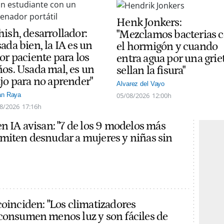
Henk Jonkers:
hish, desarrollador:
"Mezclamos bacterias 
ada bien, la IA es un
el hormigón y cuando
or paciente para los
entra agua por una grie
ños. Usada mal, es un
sellan la fisura"
ajo para no aprender"
Alvarez del Vayo
05/08/2026
12:00h
án Raya
8/2026
17:16h
en IA avisan: "7 de los 9 modelos más
miten desnudar a mujeres y niñas sin
coinciden: "Los climatizadores
consumen menos luz y son fáciles de