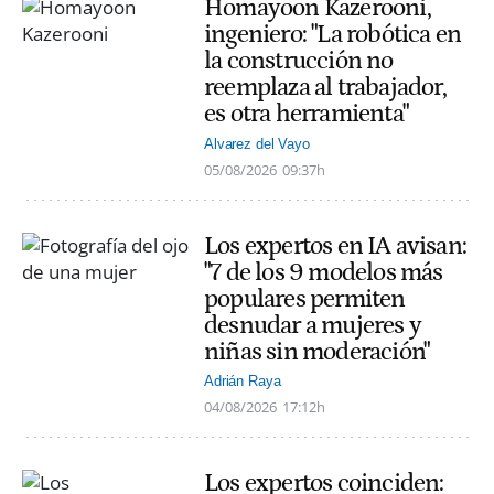
Homayoon Kazerooni,
ingeniero: "La robótica en
la construcción no
reemplaza al trabajador,
es otra herramienta"
Alvarez del Vayo
05/08/2026
09:37h
Los expertos en IA avisan:
"7 de los 9 modelos más
populares permiten
desnudar a mujeres y
niñas sin moderación"
Adrián Raya
04/08/2026
17:12h
Los expertos coinciden: