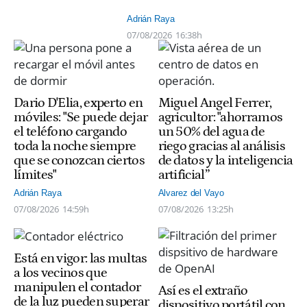
Adrián Raya
07/08/2026
16:38h
Dario D'Elia, experto en
Miguel Angel Ferrer,
móviles: "Se puede dejar
agricultor: "ahorramos
el teléfono cargando
un 50% del agua de
toda la noche siempre
riego gracias al análisis
que se conozcan ciertos
de datos y la inteligencia
límites"
artificial”
Adrián Raya
Alvarez del Vayo
07/08/2026
14:59h
07/08/2026
13:25h
Está en vigor: las multas
a los vecinos que
manipulen el contador
Así es el extraño
de la luz pueden superar
dispositivo portátil con