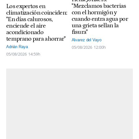
"Mezclamos bacterias
Los expertos en
con el hormigón y
climatización coinciden:
cuando entra agua por
"En días calurosos,
una grieta sellan la
enciende el aire
fisura"
acondicionado
temprano para ahorrar"
Alvarez del Vayo
05/08/2026
12:00h
Adrián Raya
05/08/2026
14:59h