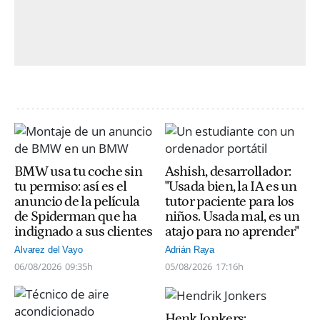
BMW usa tu coche sin
Ashish, desarrollador:
tu permiso: así es el
"Usada bien, la IA es un
anuncio de la película
tutor paciente para los
de Spiderman que ha
niños. Usada mal, es un
indignado a sus clientes
atajo para no aprender"
Alvarez del Vayo
Adrián Raya
06/08/2026
09:35h
05/08/2026
17:16h
Henk Jonkers: