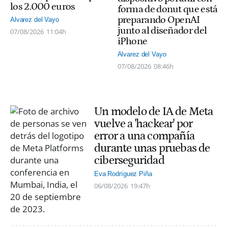
los 2.000 euros
forma de donut que está
preparando OpenAI
Alvarez del Vayo
junto al diseñador del
07/08/2026
11:04h
iPhone
Alvarez del Vayo
07/08/2026
08:46h
Un modelo de IA de Meta
vuelve a 'hackear' por
error a una compañía
durante unas pruebas de
ciberseguridad
Eva Rodríguez Piña
06/08/2026
19:47h