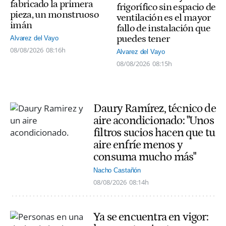
fabricado la primera
frigorífico sin espacio de
pieza, un monstruoso
ventilación es el mayor
imán
fallo de instalación que
puedes tener
Alvarez del Vayo
08/08/2026
08:16h
Alvarez del Vayo
08/08/2026
08:15h
Daury Ramírez, técnico de
aire acondicionado: "Unos
filtros sucios hacen que tu
aire enfríe menos y
consuma mucho más"
Nacho Castañón
08/08/2026
08:14h
Ya se encuentra en vigor: