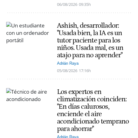
06/08/2026
09:35h
Ashish, desarrollador:
"Usada bien, la IA es un
tutor paciente para los
niños. Usada mal, es un
atajo para no aprender"
Adrián Raya
05/08/2026
17:16h
Los expertos en
climatización coinciden:
"En días calurosos,
enciende el aire
acondicionado temprano
para ahorrar"
Adrián Raya