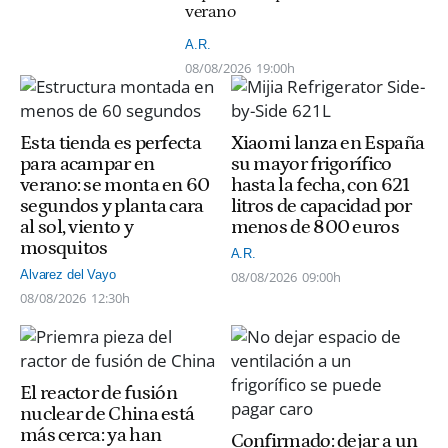
verano
A.R.
08/08/2026
19:00h
Esta tienda es perfecta
Xiaomi lanza en España
para acampar en
su mayor frigorífico
verano: se monta en 60
hasta la fecha, con 621
segundos y planta cara
litros de capacidad por
al sol, viento y
menos de 800 euros
mosquitos
A.R.
Alvarez del Vayo
08/08/2026
09:00h
08/08/2026
12:30h
El reactor de fusión
nuclear de China está
más cerca: ya han
Confirmado: dejar a un