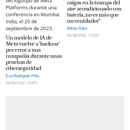
caigas en la trampa del
aire acondicionado con
batería, no es más que
un ventilador"
Adrián Raya
06/08/2026
17:02h
Un modelo de IA de
Meta vuelve a 'hackear'
por error a una
compañía durante unas
pruebas de
ciberseguridad
Eva Rodríguez Piña
06/08/2026
19:47h