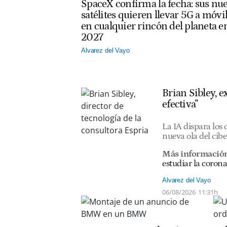
SpaceX confirma la fecha: sus nu
satélites quieren llevar 5G a móvi
en cualquier rincón del planeta e
2027
Alvarez del Vayo
Brian Sibley, 
efectiva"
La IA dispara los
nueva ola del cib
Más informació
estudiar la corona
Alvarez del Vayo
06/08/2026
11:31h