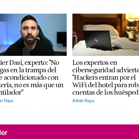
ier Dasí, experto: "No
Los expertos en
gas en la trampa del
ciberseguridad adviert
re acondicionado con
"Hackers entran por el
tería, no es más que un
WiFi del hotel para rob
ntilador"
cuentas de los huésped
án Raya
Adrián Raya
lor