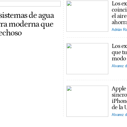
Los ex
coinci
 sistemas de agua
el ai
ahorra
erra moderna que
Adrián R
pechoso
Los ex
que tu
modo v
Alvarez d
Apple
sincro
iPhon
de la 
Alvarez d