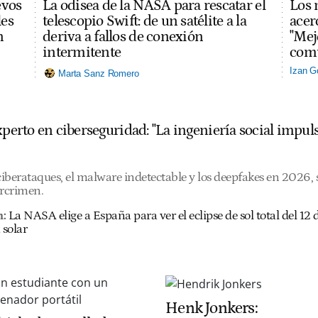
evos
La odisea de la NASA para rescatar el
Los 
les
telescopio Swift: de un satélite a la
acerc
n
deriva a fallos de conexión
"Mej
intermitente
comu
Izan G
Marta Sanz Romero
experto en ciberseguridad: "La ingeniería social imp
 ciberataques, el malware indetectable y los deepfakes en 2026
ercrimen.
n:
La NASA elige a España para ver el eclipse de sol total del 1
 solar
Henk Jonkers: