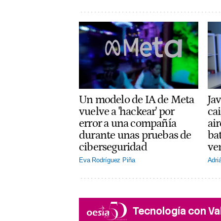
Un modelo de IA de Meta
Jav
vuelve a 'hackear' por
cai
error a una compañía
ai
durante unas pruebas de
ba
ciberseguridad
ve
Eva Rodríguez Piña
Adri
Tecnología con Va