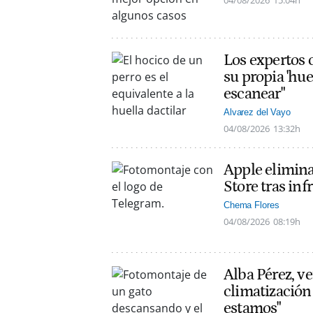
04/08/2026
15:04h
Los expertos c
su propia 'hue
escanear"
Alvarez del Vayo
04/08/2026
13:32h
Apple elimin
Store tras inf
Chema Flores
04/08/2026
08:19h
Alba Pérez, ve
climatización
estamos"