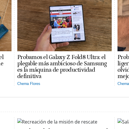
el
Probamos el Galaxy Z Fold8 Ultra: el
Prob
ue
plegable más ambicioso de Samsung
lige
es la máquina de productividad
olvi
definitiva
mejo
Chema Flores
Chema 