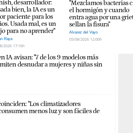
hish, desarrollador:
"Mezclamos bacterias 
ada bien, la IA es un
el hormigón y cuando
or paciente para los
entra agua por una grie
ños. Usada mal, es un
sellan la fisura"
ajo para no aprender"
Alvarez del Vayo
05/08/2026
12:00h
án Raya
8/2026
17:16h
en IA avisan: "7 de los 9 modelos más
miten desnudar a mujeres y niñas sin
coinciden: "Los climatizadores
consumen menos luz y son fáciles de