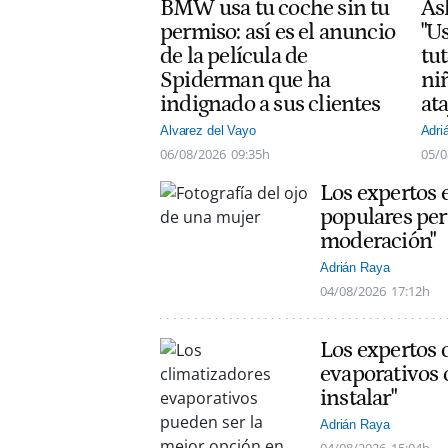
BMW usa tu coche sin tu
As
permiso: así es el anuncio
"Us
de la película de
tut
Spiderman que ha
ni
indignado a sus clientes
at
Alvarez del Vayo
Adri
06/08/2026
09:35h
05/0
Los expertos 
populares per
moderación"
Adrián Raya
04/08/2026
17:12h
Los expertos 
evaporativos 
instalar"
Adrián Raya