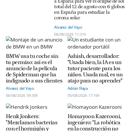
a España para ver el eclipse de sol
total del 12 de agosto con 6 globos
en España para estudiar la
corona solar
Alvarez del Vayo
06/08/2026
11:31h
BMW usa tu coche sin
Ashish, desarrollador:
tu permiso: así es el
"Usada bien, la IA es un
anuncio de la película
tutor paciente para los
de Spiderman que ha
niños. Usada mal, es un
indignado a sus clientes
atajo para no aprender"
Alvarez del Vayo
Adrián Raya
06/08/2026
09:35h
05/08/2026
17:16h
Henk Jonkers:
Homayoon Kazerooni,
"Mezclamos bacterias
ingeniero: "La robótica
con el hormigón y
en la construcción no