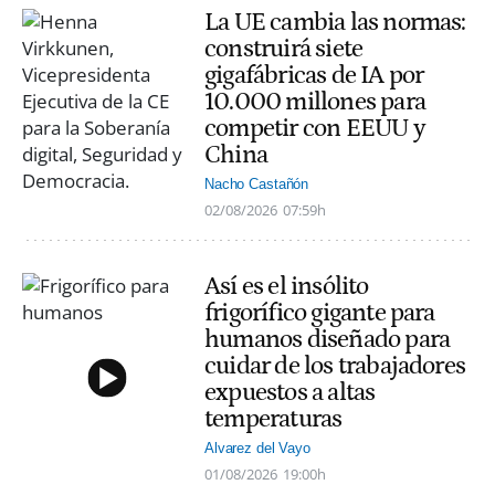
La UE cambia las normas:
construirá siete
gigafábricas de IA por
10.000 millones para
competir con EEUU y
China
Nacho Castañón
02/08/2026
07:59h
Así es el insólito
frigorífico gigante para
humanos diseñado para
cuidar de los trabajadores
expuestos a altas
temperaturas
Alvarez del Vayo
01/08/2026
19:00h