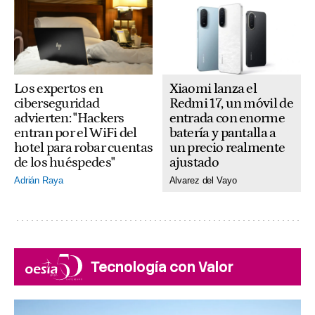
Xiaomi lanza el
Los expertos en
Redmi 17, un móvil de
ciberseguridad
entrada con enorme
advierten: "Hackers
batería y pantalla a
entran por el WiFi del
un precio realmente
hotel para robar cuentas
ajustado
de los huéspedes"
Alvarez del Vayo
Adrián Raya
Tecnología con Valor