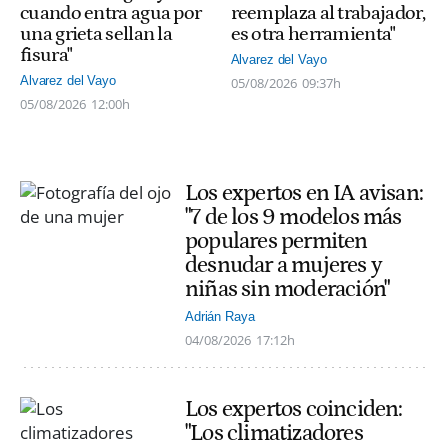
cuando entra agua por
reemplaza al trabajador,
una grieta sellan la
es otra herramienta"
fisura"
Alvarez del Vayo
Alvarez del Vayo
05/08/2026
09:37h
05/08/2026
12:00h
Los expertos en IA avisan:
"7 de los 9 modelos más
populares permiten
desnudar a mujeres y
niñas sin moderación"
Adrián Raya
04/08/2026
17:12h
Los expertos coinciden:
"Los climatizadores