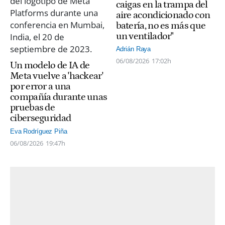
caigas en la trampa del
aire acondicionado con
batería, no es más que
un ventilador"
Adrián Raya
06/08/2026
17:02h
Un modelo de IA de
Meta vuelve a 'hackear'
por error a una
compañía durante unas
pruebas de
ciberseguridad
Eva Rodríguez Piña
06/08/2026
19:47h