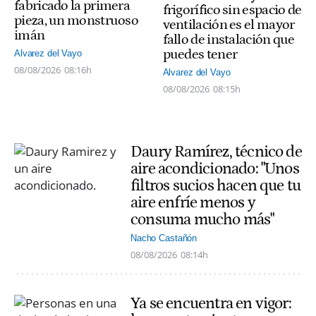
fabricado la primera
frigorífico sin espacio de
pieza, un monstruoso
ventilación es el mayor
imán
fallo de instalación que
puedes tener
Alvarez del Vayo
08/08/2026
08:16h
Alvarez del Vayo
08/08/2026
08:15h
Daury Ramírez, técnico de
aire acondicionado: "Unos
filtros sucios hacen que tu
aire enfríe menos y
consuma mucho más"
Nacho Castañón
08/08/2026
08:14h
Ya se encuentra en vigor: