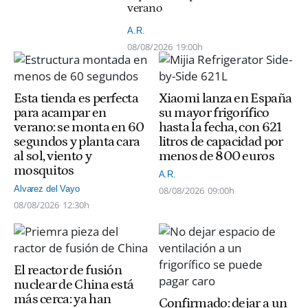
verano
A.R.
08/08/2026
19:00h
Esta tienda es perfecta
Xiaomi lanza en España
para acampar en
su mayor frigorífico
verano: se monta en 60
hasta la fecha, con 621
segundos y planta cara
litros de capacidad por
al sol, viento y
menos de 800 euros
mosquitos
A.R.
Alvarez del Vayo
08/08/2026
09:00h
08/08/2026
12:30h
El reactor de fusión
nuclear de China está
más cerca: ya han
Confirmado: dejar a un