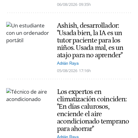
06/08/2026
09:35h
Ashish, desarrollador:
"Usada bien, la IA es un
tutor paciente para los
niños. Usada mal, es un
atajo para no aprender"
Adrián Raya
05/08/2026
17:16h
Los expertos en
climatización coinciden:
"En días calurosos,
enciende el aire
acondicionado temprano
para ahorrar"
Adrián Raya