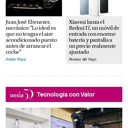
Xiaomi lanza el
Juan José Ebenezer,
Redmi 17, un móvil de
mecánico: "Lo ideal es
entrada con enorme
que no tengas el aire
batería y pantalla a
acondicionado puesto
un precio realmente
antes de arrancar el
ajustado
coche"
Alvarez del Vayo
Adrián Raya
Tecnología con Valor